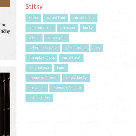
Štítky
kočka
zdraví koní
zdraví koček
emi,
chování koček
příznaky
kočky
říčiny
zdraví
zdraví psa
veterinární péče
péče o koně
pes
toxoplazmóza
zdraví psů
chování psa
koně
onemocnění koní
zdraví kočky
prevence
onemocnění psů
péče o kočky