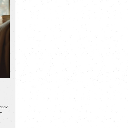
e
 psovi
ým