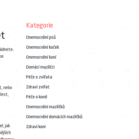
Kategorie
ět
Onemocnění psů
Onemocnění koček
ládnete.
épe
Onemocnění koní
Domácí mazlíčci
Péče o zvířata
Zdraví zvířat
t, nebo
lest,
Péče o koně
Onemocnění mazlíčků
Onemocnění domácích mazlíčků
l, jak
Zdraví koní
ějších