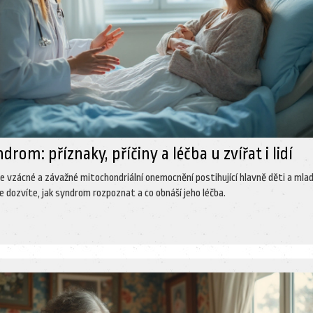
drom: příznaky, příčiny a léčba u zvířat i lidí
e vzácné a závažné mitochondriální onemocnění postihující hlavně děti a mla
se dozvíte, jak syndrom rozpoznat a co obnáší jeho léčba.