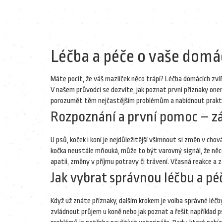
Léčba a péče o vaše domá
Máte pocit, že váš mazlíček něco trápí? Léčba domácích zv
V našem průvodci se dozvíte, jak poznat první příznaky onem
porozumět těm nejčastějším problémům a nabídnout praktic
Rozpoznání a první pomoc – zá
U psů, koček i koní je nejdůležitější všimnout si změn v ch
kočka neustále mňouká, může to být varovný signál, že něco
apatii, změny v příjmu potravy či trávení. Včasná reakce a
Jak vybrat správnou léčbu a pé
Když už znáte příznaky, dalším krokem je volba správné léčb
zvládnout průjem u koně nebo jak poznat a řešit například p