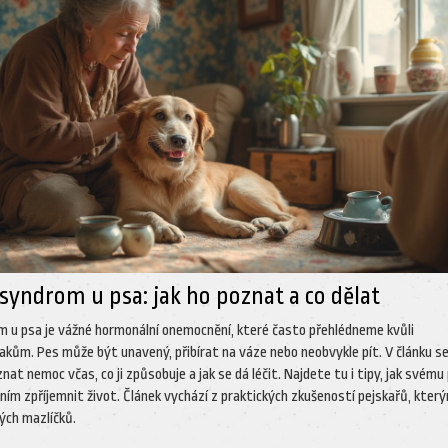
syndrom u psa: jak ho poznat a co dělat
 u psa je vážné hormonální onemocnění, které často přehlédneme kvůli
kům. Pes může být unavený, přibírat na váze nebo neobvykle pít. V článku s
znat nemoc včas, co ji způsobuje a jak se dá léčit. Najdete tu i tipy, jak svému
ím zpříjemnit život. Článek vychází z praktických zkušeností pejskařů, kter
vých mazlíčků.