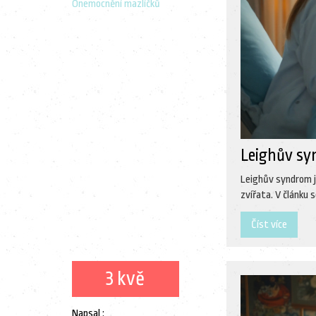
Onemocnění mazlíčků
Leighův syn
Leighův syndrom j
zvířata. V článku 
Číst více
3 kvě
Napsal :