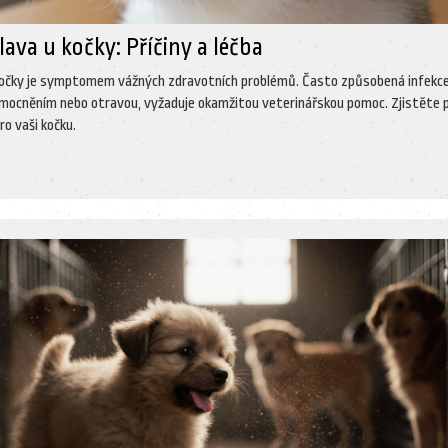
ava u kočky: Příčiny a léčba
kočky je symptomem vážných zdravotních problémů. Často způsobená infekc
mocněním nebo otravou, vyžaduje okamžitou veterinářskou pomoc. Zjistěte p
ro vaši kočku.