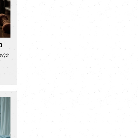
a
kových