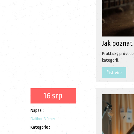
Jak poznat 
Praktický průvodce
kategorií.
Číst více
16 srp
Napsal :
Dalibor Němec
Kategorie :