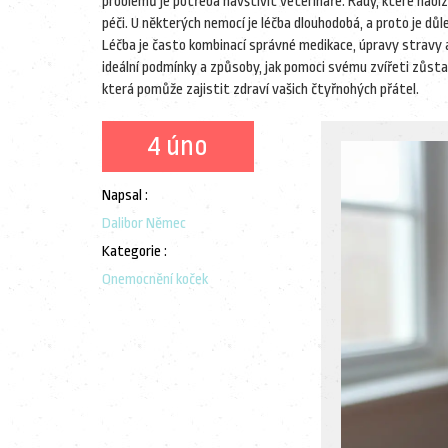
problémů je potřeba navštívit veterináře. Rady, které nabíz
péči. U některých nemocí je léčba dlouhodobá, a proto je dů
Léčba je často kombinací správné medikace, úpravy stravy a
ideální podmínky a způsoby, jak pomoci svému zvířeti zůsta
která pomůže zajistit zdraví vašich čtyřnohých přátel.
4 úno
Napsal :
Dalibor Němec
Kategorie :
Onemocnění koček