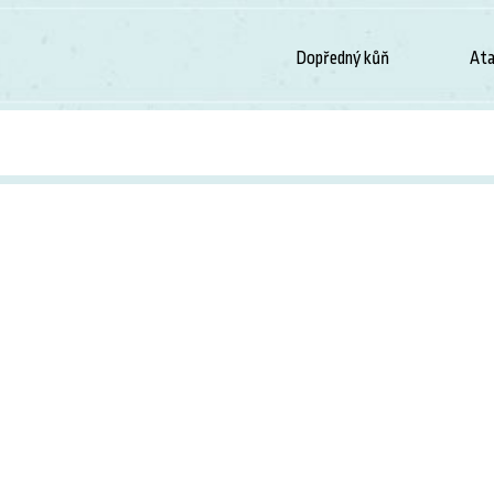
Dopředný kůň
Ata