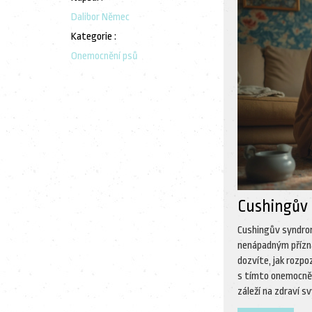
Dalibor Němec
Kategorie :
Onemocnění psů
Cushingův 
Cushingův syndrom
nenápadným přízna
dozvíte, jak rozpo
s tímto onemocněn
záleží na zdraví s