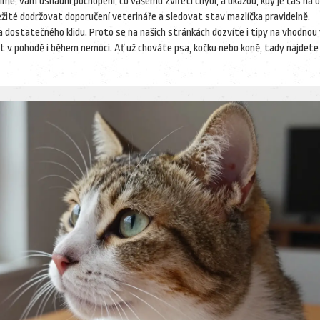
íme, vám usnadní pochopení, co vašemu zvířeti chybí, a ukážou, kdy je čas na
ležité dodržovat doporučení veterináře a sledovat stav mazlíčka pravidelně.
 dostatečného klidu. Proto se na našich stránkách dozvíte i tipy na vhodnou
t v pohodě i během nemoci. Ať už chováte psa, kočku nebo koně, tady najdete