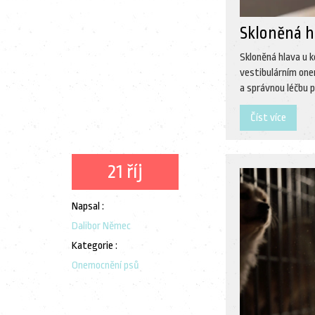
Skloněná hl
Skloněná hlava u 
vestibulárním one
a správnou léčbu p
Číst více
21 říj
Napsal :
Dalibor Němec
Kategorie :
Onemocnění psů