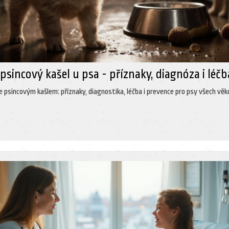
psincový kašel u psa - příznaky, diagnóza i léčb
 psincovým kašlem: příznaky, diagnostika, léčba i prevence pro psy všech vě