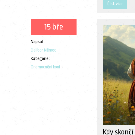
Číst více
15 bře
Napsal :
Dalibor Němec
Kategorie :
Onemocnění koní
Kdy skončí 