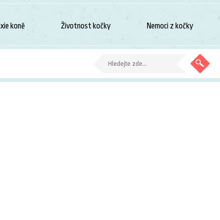
xie koně
Životnost kočky
Nemoci z kočky