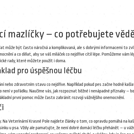
cí mazlíčky – co potřebujete věd
ířat může být často náročná a komplikovaná, ale s dobrými informacemi to zv
ocnění a co dělat, aby se váš miláček co nejdříve cítil lépe. Pomůžeme vám l
ké rady, které můžete použít i doma.
klad pro úspěšnou léčbu
ování nebo zdravotním stavu co nejdříve. Například pokud pes začne hodně kašla
 není v pořádku. Naučíme vás, jak rozpoznat běžné i nenápadné příznaky – bo
 základní první pomoc může často zabránit rozvoji vážnějšího onemocnění.
či
y. Na Veterinární Krasné Pole najdete články o tom, co opravdu pomáhá na kaše
sinku u psa. Vždy ale pamatujte, že není dobré domácí léčbu přehánět – u vážn