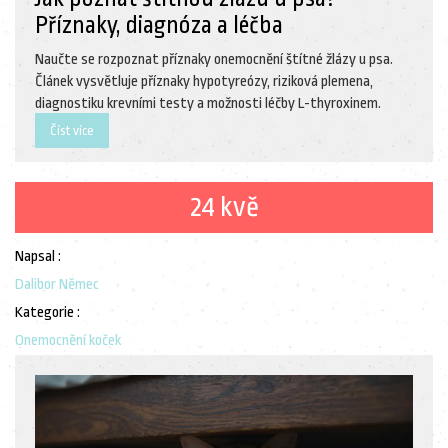
Příznaky, diagnóza a léčba
Naučte se rozpoznat příznaky onemocnění štítné žlázy u psa.
Článek vysvětluje příznaky hypotyreózy, riziková plemena,
diagnostiku krevními testy a možnosti léčby L-thyroxinem.
Číst více
24 kvě
Napsal :
Dalibor Němec
Kategorie :
Onemocnění koček