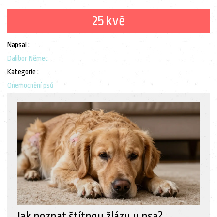
25 kvě
Napsal :
Dalibor Němec
Kategorie :
Onemocnění psů
Jak poznat štítnou žlázu u psa?