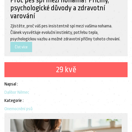
Proč pes spí mezi nohama? Příčiny,
psychologické důvody a zdravotní
varování
Zjistěte, proč váš pes insistentně spí mezi vašima nohama.
Článek vysvětluje evoluční instinkty, potřebu tepla,
psychologickou vazbu a možné zdravotní příčiny tohoto chování.
Číst více
29 kvě
Napsal :
Dalibor Němec
Kategorie :
Onemocnění psů