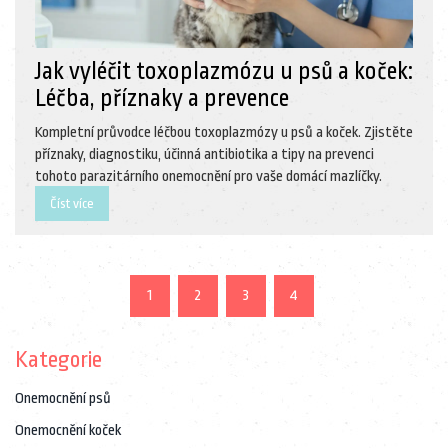
Jak vyléčit toxoplazmózu u psů a koček:
Léčba, příznaky a prevence
Kompletní průvodce léčbou toxoplazmózy u psů a koček. Zjistěte
příznaky, diagnostiku, účinná antibiotika a tipy na prevenci
tohoto parazitárního onemocnění pro vaše domácí mazlíčky.
Číst více
1
2
3
4
Kategorie
Onemocnění psů
Onemocnění koček