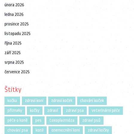
února 2026
ledna 2026
prosince 2025
listopadu 2025
října 2025
září 2025
srpna 2025
července 2025
Štítky
kočka
zdraví koní
zdraví koček
chování koček
příznaky
kočky
zdraví
zdraví psa
veterinární péče
péče o koně
pes
toxoplazmóza
zdraví psů
chování psa
koně
onemocnění koní
zdraví kočky