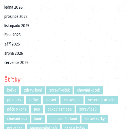
ledna 2026
prosince 2025
listopadu 2025
října 2025
září 2025
srpna 2025
července 2025
Štítky
kočka
zdraví koní
zdraví koček
chování koček
příznaky
kočky
zdraví
zdraví psa
veterinární péče
péče o koně
pes
toxoplazmóza
zdraví psů
chování psa
koně
onemocnění koní
zdraví kočky
prevence
onemocnění psů
péče o kočky