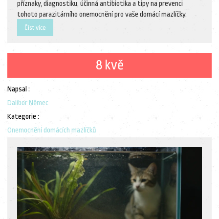
příznaky, diagnostiku, účinná antibiotika a tipy na prevenci
tohoto parazitárního onemocnění pro vaše domácí mazlíčky.
Číst více
8 kvě
Napsal :
Dalibor Němec
Kategorie :
Onemocnění domácích mazlíčků