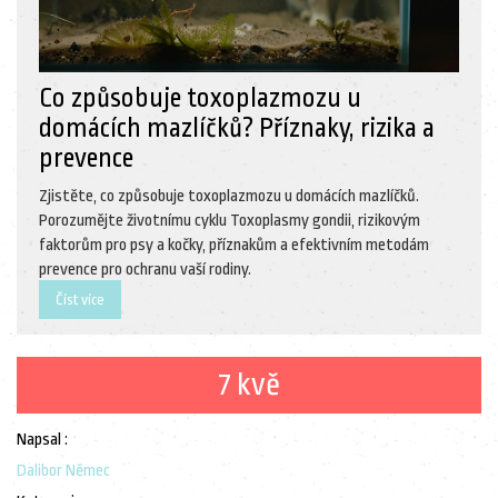
Co způsobuje toxoplazmozu u
domácích mazlíčků? Příznaky, rizika a
prevence
Zjistěte, co způsobuje toxoplazmozu u domácích mazlíčků.
Porozumějte životnímu cyklu Toxoplasmy gondii, rizikovým
faktorům pro psy a kočky, příznakům a efektivním metodám
prevence pro ochranu vaší rodiny.
Číst více
7 kvě
Napsal :
Dalibor Němec