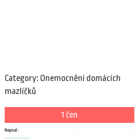
Category: Onemocnění domácích
mazlíčků
1 čen
Napsal :
Dalibor Němec