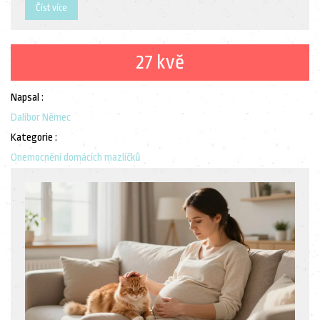
Číst více
27 kvě
Napsal :
Dalibor Němec
Kategorie :
Onemocnění domácích mazlíčků