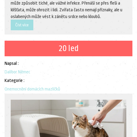
může způsobit tiché, ale vážné infekce. Přenáší se přes fleši a
klíšťata, může ohrozit i lidi. Zvířata často nemají příznaky, ale u
oslabených může vést k zánětu srdce nebo kloubů.
Číst více
20 led
Napsal :
Dalibor Němec
Kategorie :
Onemocnění domácích mazlíčků