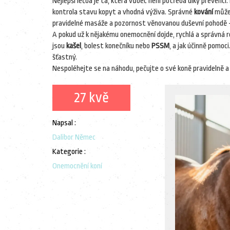
Nejlepší léčba je ta, která vůbec není potřeba díky prevenci
kontrola stavu kopyt a vhodná výživa. Správné
kování
může 
pravidelné masáže a pozornost věnovanou duševní pohodě -
A pokud už k nějakému onemocnění dojde, rychlá a správná re
jsou
kašel
, bolest konečníku nebo
PSSM
, a jak účinně pomoc
šťastný.
Nespoléhejte se na náhodu, pečujte o své koně pravidelně 
27 kvě
Napsal :
Dalibor Němec
Kategorie :
Onemocnění koní