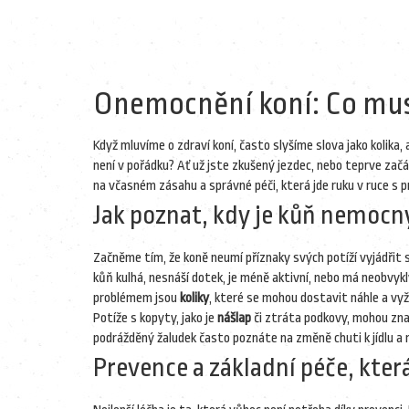
Onemocnění koní: Co musí
Když mluvíme o zdraví koní, často slyšíme slova jako kolika
není v pořádku? Ať už jste zkušený jezdec, nebo teprve začá
na včasném zásahu a správné péči, která jde ruku v ruce s p
Jak poznat, kdy je kůň nemocn
Začněme tím, že koně neumí příznaky svých potíží vyjádřit s
kůň kulhá, nesnáší dotek, je méně aktivní, nebo má neobvyk
problémem jsou
koliky
, které se mohou dostavit náhle a vyž
Potíže s kopyty, jako je
nášlap
či ztráta podkovy, mohou zna
podrážděný žaludek často poznáte na změně chuti k jídlu a
Prevence a základní péče, kte