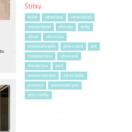
Štítky
kočka
zdraví koní
zdraví koček
chování koček
příznaky
kočky
zdraví
zdraví psa
veterinární péče
péče o koně
pes
bu.
toxoplazmóza
zdraví psů
chování psa
koně
onemocnění koní
zdraví kočky
prevence
onemocnění psů
péče o kočky