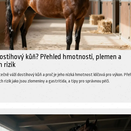
 dostihový kůň? Přehled hmotnosti, plemen a
 rizik
utečně váží dostihový kůň a proč je jeho nízká hmotnost klíčová pro výkon. Pře
h rizik jako jsou zlomeniny a gastritida, a tipy pro správnou péči.