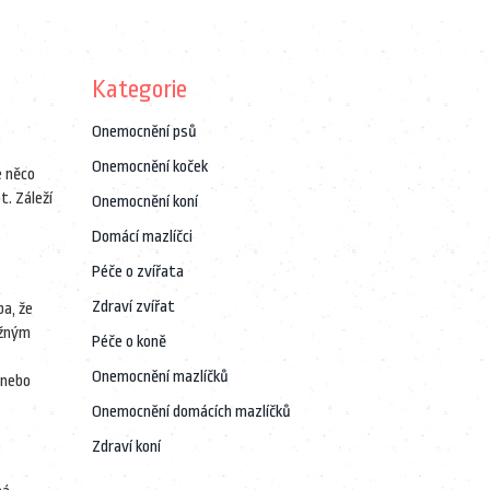
Kategorie
Onemocnění psů
Onemocnění koček
e něco
t. Záleží
Onemocnění koní
Domácí mazlíčci
Péče o zvířata
Zdraví zvířat
ba, že
ěžným
Péče o koně
Onemocnění mazlíčků
nebo
Onemocnění domácích mazlíčků
Zdraví koní