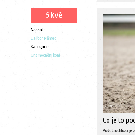
6 kvě
Napsal :
Dalibor Němec
Kategorie :
Onemocnění koní
Co je to po
Podotrochlóza je 