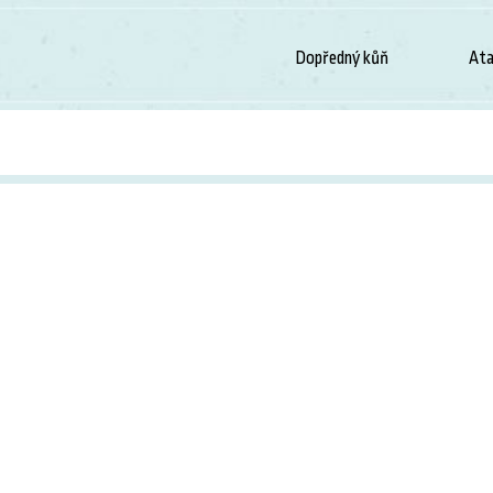
Dopředný kůň
Ata