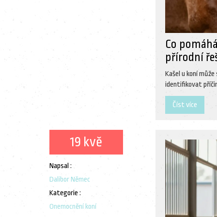
Co pomáhá 
přírodní ře
Kašel u koní může 
identifikovat příči
Číst více
19 kvě
Napsal :
Dalibor Němec
Kategorie :
Onemocnění koní