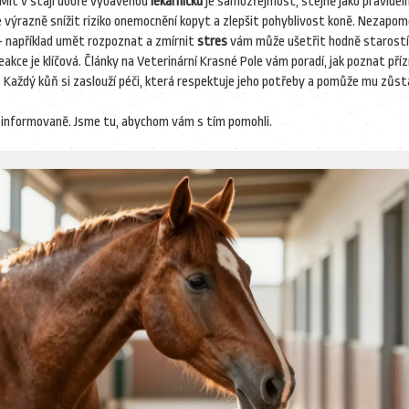
. Mít v stáji dobře vybavenou
lékárničku
je samozřejmost, stejně jako pravidel
výrazně snížit riziko onemocnění kopyt a zlepšit pohyblivost koně. Nezapo
 například umět rozpoznat a zmírnit
stres
vám může ušetřit hodně starostí
akce je klíčová. Články na Veterinární Krasné Pole vám poradí, jak poznat příz
i. Každý kůň si zaslouží péči, která respektuje jeho potřeby a pomůže mu zůsta
a informovaně. Jsme tu, abychom vám s tím pomohli.