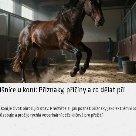
šnice u koní: Příznaky, příčiny a co dělat při
 koní je život ohrožující stav. Přečtěte si, jak poznat příznaky jako extrémní b
působuje a proč je rychlá veterinární péče klíčová pro přežití.