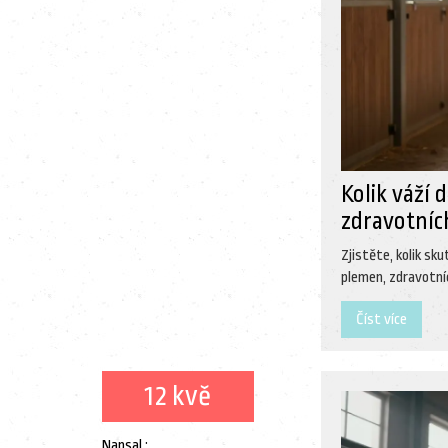
Kolik váží
zdravotních
Zjistěte, kolik sk
plemen, zdravotníc
Číst více
12 kvě
Napsal :