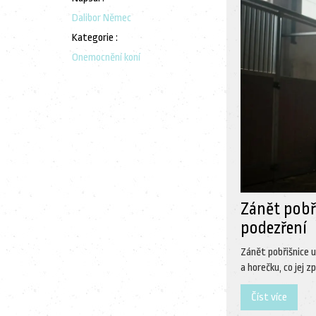
Dalibor Němec
Kategorie :
Onemocnění koní
Zánět pobři
podezření
Zánět pobřišnice u
a horečku, co jej z
Číst více