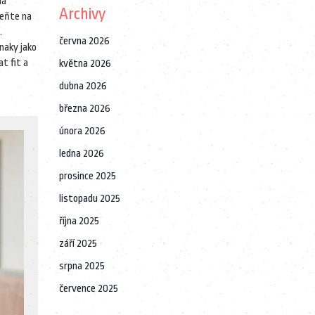
ná
Archivy
meňte na
.
června 2026
naky jako
t fit a
května 2026
dubna 2026
března 2026
února 2026
ledna 2026
prosince 2025
listopadu 2025
října 2025
září 2025
srpna 2025
července 2025