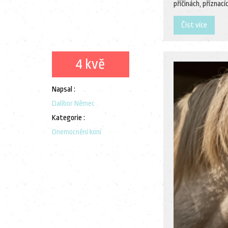
příčinách, příznac
Číst více
4 kvě
Napsal :
Dalibor Němec
Kategorie :
Onemocnění koní