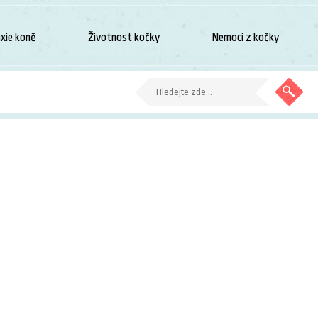
xie koně
Životnost kočky
Nemoci z kočky