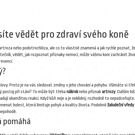
te vědět pro zdraví svého koně
, artroza nebo podotrochlóza, ale co to vlastně znamená a jak rychle poznat, ž
tečník, vědět, jak rozpoznat příznaky nemocí, může vášmu koni zachránit živo
revencí.
ý?
lovy. Proto je na vás sledovat změny v jeho chování a pohybu. Všímáte si tře
lý postoj při stání? To může být třeba
nákrok
nebo příznak
artrozy
. Dalším b
adují okamžitou reakci. Když kůň neje a je neklidný, rozhodně to nepodceňujte.
menat bolest, která limituje pohyb a kvalitu života. Podobně
žaludeční vředy
 nepohodě.
rá pomáhá