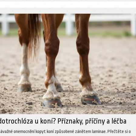
dotrochlóza u koní? Příznaky, příčiny a léčba
závažné onemocnění kopyt koní způsobené zánětem laminae. Přečtěte si o