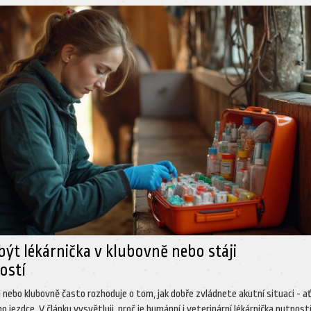
být lékárnička v klubovně nebo stáji
ostí
i nebo klubovně často rozhoduje o tom, jak dobře zvládnete akutní situaci - ať
o jezdce. V článku vysvětluji, proč je humánní i veterinární lékárnička nutnost