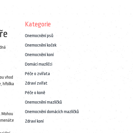
Kategorie
ře
Onemocnění psů
Onemocnění koček
ádná
Onemocnění koní
Domácí mazlíčci
Péče o zvířata
dou vhod
Zdraví zvířat
 hřbílka
Péče o koně
Onemocnění mazlíčků
Onemocnění domácích mazlíčků
t. Mohou
znamenáte
Zdraví koní