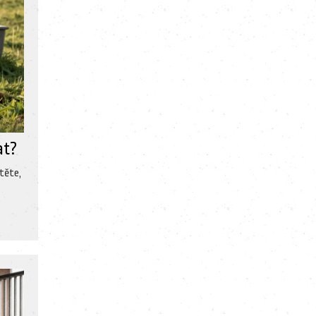
at?
stěte,