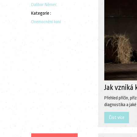
Dalibor Němec
Kategorie :
Onemocnění koní
Jak vzniká 
Přehled příčin, př
diagnostika a jaké
Číst více