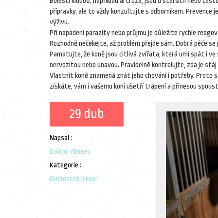
Bolesti kloubů, například artroza, jsou u starších nebo čas
přípravky, ale to vždy konzultujte s odborníkem. Prevence j
výživu.
Při napadení parazity nebo průjmu je důležité rychle reagov
Rozhodně nečekejte, až problém přejde sám. Dobrá péče se 
Pamatujte, že koně jsou citlivá zvířata, která umí spát i ve 
nervozitou nebo únavou. Pravidelně kontrolujte, zda je stáj
Vlastnit koně znamená znát jeho chování i potřeby. Proto s
získáte, vám i vašemu koni ušetří trápení a přinesou spoust
29 dub
Napsal :
Dalibor Němec
Kategorie :
Onemocnění koní