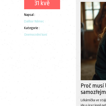
31 kvě
Napsal :
Dalibor Němec
Kategorie :
Onemocnění koní
Proč musí 
samozřejm
Lékárnička ve stáj
jde o úraz koně neb