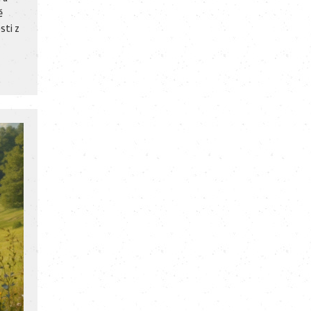
ě
sti z