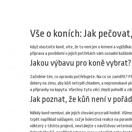
Vše o koních: Jak pečovat,
Když vlastníte koně, víte, že to není jen o krmení a vyjížďk
příprava a povědomí o jejich potřebách vám usnadní každoden
Jakou výbavu pro koně vybrat?
Začněme tím, co opravdu potřebujete. Na co se zaměřit? Před
dekery na zimu, aby kůň netrpěl chladem, a nepromokavé pl
a přípravky na kopyta. Všechny tyto věci zlepší pohodlí a z
Jak poznat, že kůň není v pořá
Někdy koně nemluví, ale jejich chování prozradí hodně. Vším
trpět například nášlapem, což je bolestivá reakce na poraně
některý z těchto projevů, neotálejte s návštěvou veterinář