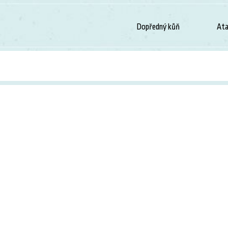
Dopředný kůň
Ata