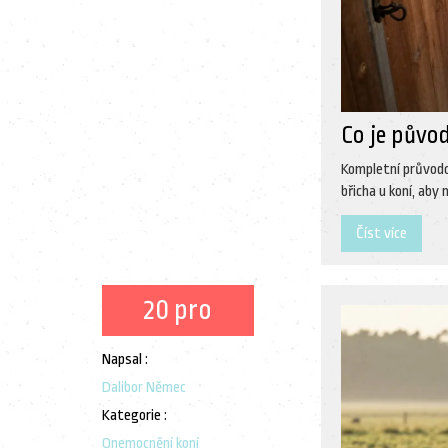
Co je půvo
Kompletní průvodce
břicha u koní, aby 
Číst více
20 pro
Napsal :
Dalibor Němec
Kategorie :
Onemocnění koní