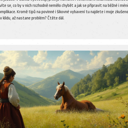
víte se, co by v nich rozhodně nemělo chybět a jak se připravit na běžné i mén
mplikace. Kromě tipů na povinné i šikovné vybavení tu najdete i moje zkušeno
v klidu, až nastane problém? Čtěte dál.