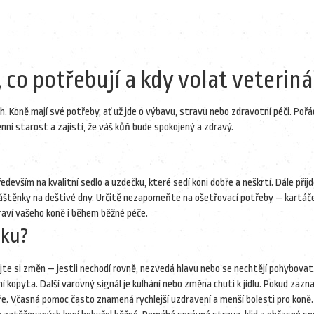
 co potřebují a kdy volat veteriná
ách. Koně mají své potřeby, ať už jde o výbavu, stravu nebo zdravotní péči. Poř
ní starost a zajistí, že váš kůň bude spokojený a zdravý.
evším na kvalitní sedlo a uzdečku, které sedí koni dobře a neškrtí. Dále přij
áštěnky na deštivé dny. Určitě nezapomeňte na ošetřovací potřeby – kartáče,
draví vašeho koně i během běžné péče.
dku?
ejte si změn – jestli nechodí rovně, nezvedá hlavu nebo se nechtějí pohybova
ní kopyta. Další varovný signál je kulhání nebo změna chuti k jídlu. Pokud za
e. Včasná pomoc často znamená rychlejší uzdravení a menší bolesti pro koně.