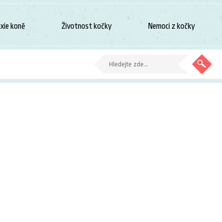
xie koně
Životnost kočky
Nemoci z kočky