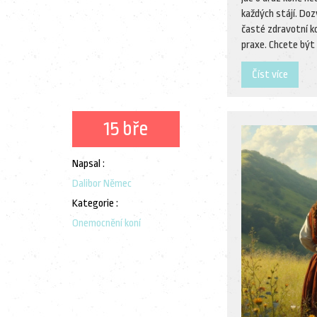
každých stájí. Doz
časté zdravotní ko
praxe. Chcete být 
Číst více
15 bře
Napsal :
Dalibor Němec
Kategorie :
Onemocnění koní