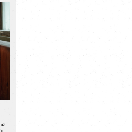
 už
í u