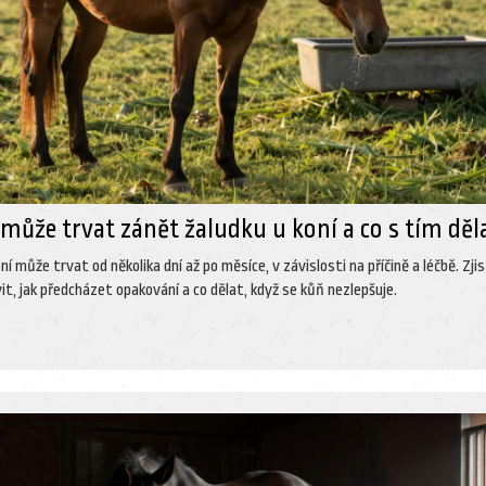
může trvat zánět žaludku u koní a co s tím děl
ní může trvat od několika dní až po měsíce, v závislosti na příčině a léčbě. Zji
vit, jak předcházet opakování a co dělat, když se kůň nezlepšuje.