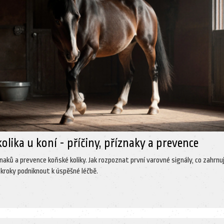
kolika u koní - příčiny, příznaky a prevence
íznaků a prevence koňské koliky. Jak rozpoznat první varovné signály, co zahrnu
 kroky podniknout k úspěšné léčbě.