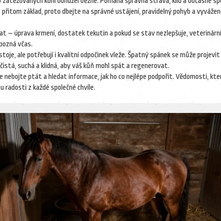
to zatěžovaných koní bohužel běžné. Pomáhá správná strava, klid a občasné spe
e přitom základ, proto dbejte na správné ustájení, pravidelný pohyb a vyváže
at – úprava krmení, dostatek tekutin a pokud se stav nezlepšuje, veterinární
pozná včas.
stoje, ale potřebují i kvalitní odpočinek vleže. Špatný spánek se může projevit
 čistá, suchá a klidná, aby váš kůň mohl spát a regenerovat.
e nebojte ptát a hledat informace, jak ho co nejlépe podpořit. Vědomosti, kte
u radosti z každé společné chvíle.