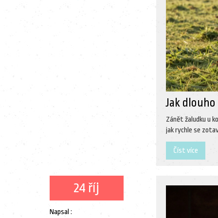
Jak dlouho 
Zánět žaludku u ko
jak rychle se zota
Číst více
24 říj
Napsal :