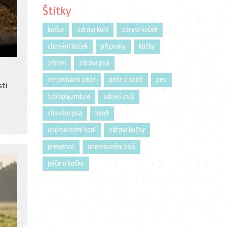
Štítky
kočka
zdraví koní
zdraví koček
chování koček
příznaky
kočky
zdraví
zdraví psa
veterinární péče
péče o koně
pes
sti
toxoplazmóza
zdraví psů
chování psa
koně
onemocnění koní
zdraví kočky
prevence
onemocnění psů
péče o kočky