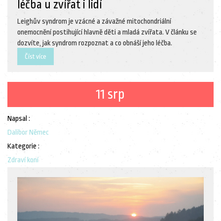
léčba u zvířat i lidí
Leighův syndrom je vzácné a závažné mitochondriální
onemocnění postihující hlavně děti a mladá zvířata. V článku se
dozvíte, jak syndrom rozpoznat a co obnáší jeho léčba.
Číst více
11 srp
Napsal :
Dalibor Němec
Kategorie :
Zdraví koní