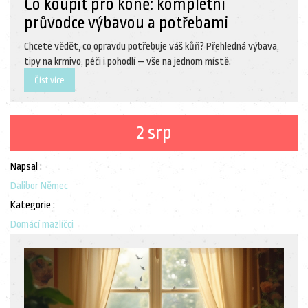
Co koupit pro koně: kompletní
průvodce výbavou a potřebami
Chcete vědět, co opravdu potřebuje váš kůň? Přehledná výbava,
tipy na krmivo, péči i pohodlí – vše na jednom místě.
Číst více
2 srp
Napsal :
Dalibor Němec
Kategorie :
Domácí mazlíčci