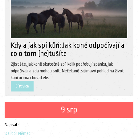
Kdy a jak spí kůň: Jak koně odpočívají a
co o tom (ne)tušíte
Zjistěte, jak koně skutečně spí, kolik potřebují spánku, jak
odpočívají a zda mohou snít. Nečekaně zajímavý pohled na život
koní očima chovatele.
Číst více
9 srp
Napsal :
Dalibor Němec