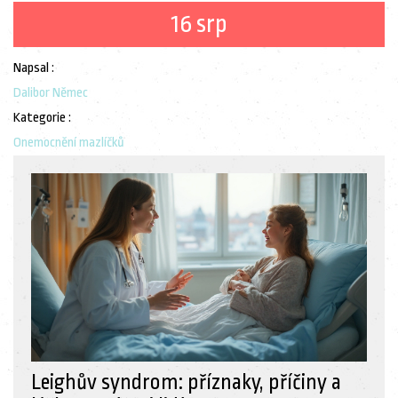
16 srp
Napsal :
Dalibor Němec
Kategorie :
Onemocnění mazlíčků
Leighův syndrom: příznaky, příčiny a