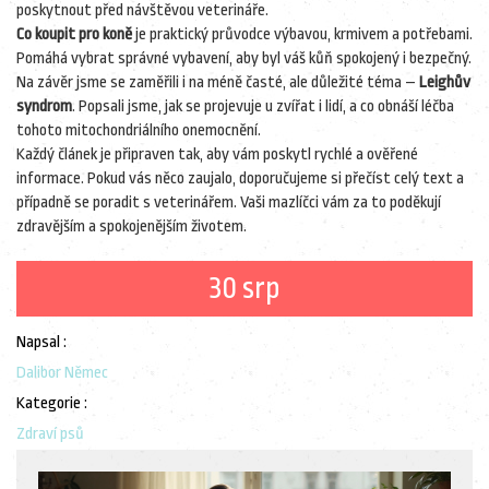
poskytnout před návštěvou veterináře.
Co koupit pro koně
je praktický průvodce výbavou, krmivem a potřebami.
Pomáhá vybrat správné vybavení, aby byl váš kůň spokojený i bezpečný.
Na závěr jsme se zaměřili i na méně časté, ale důležité téma –
Leighův
syndrom
. Popsali jsme, jak se projevuje u zvířat i lidí, a co obnáší léčba
tohoto mitochondriálního onemocnění.
Každý článek je připraven tak, aby vám poskytl rychlé a ověřené
informace. Pokud vás něco zaujalo, doporučujeme si přečíst celý text a
případně se poradit s veterinářem. Vaši mazlíčci vám za to poděkují
zdravějším a spokojenějším životem.
30 srp
Napsal :
Dalibor Němec
Kategorie :
Zdraví psů