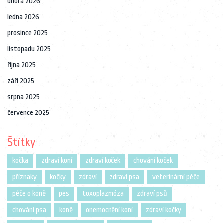
února 2026
ledna 2026
prosince 2025
listopadu 2025
října 2025
září 2025
srpna 2025
července 2025
Štítky
kočka
zdraví koní
zdraví koček
chování koček
příznaky
kočky
zdraví
zdraví psa
veterinární péče
péče o koně
pes
toxoplazmóza
zdraví psů
chování psa
koně
onemocnění koní
zdraví kočky