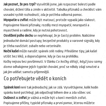
Jak poznat, že pes trpí?
Vysvětlili jsme, jak rozpoznat bolesti podle
chování, držení těla a změn v aktivitě. Tabulka příznaků a checklist vám
usnadní rychlé rozhodnutí, zda je potřeba odborná pomoc.
Myopatie u zvířat
může být matoucí, protože vypadá jako slabost.
Popisujeme hlavní příznaky, rozdíly mezi myopatií, neuropatií a
myasthenii a radíme, kdy je nutná pohotovost.
Osvěžení psího dechu
se nepřekvapí, že je častý problém. Nabízíme
jednoduché domácí postupy, bezpečné produkty a varovné signály, kdy
je třeba navštívit zubaře nebo veterináře.
Noční kašel
může narušit spánek celé rodiny. Přinášíme tipy, jak kašel
utišit bez léků, a doporučujeme, kdy je čas na prohlídku.
Kočky nejsou bez povšimnutí. V článku
Co kočky dělají, když jsou samy
doma
odhalujeme jejich typické chování, proč se někdy zdají smutné a
jak jim udělat samotu příjemnější.
Co potřebujete vědět o koních
Spánek koní
není tak jednoduchý, jak se zdá. Vysvětlujeme, kolik hodin
spánku koně potřebují, jak odpočívají během dne a zda vůbec sní.
Dušnost u zvířat
je vážná a může být u koní i menších zvířat.
Popisujeme příčiny, typické příznaky a první pomoc, kterou můžete