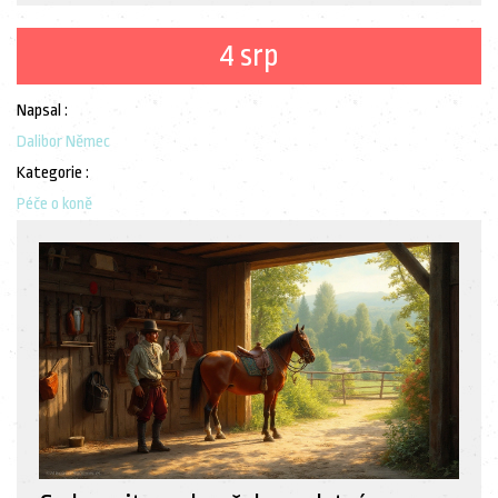
4 srp
Napsal :
Dalibor Němec
Kategorie :
Péče o koně