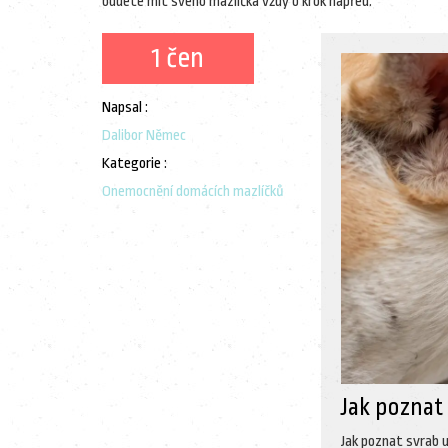
budete mít svého mazlíčka vždy o krok napřed.
1 čen
Napsal :
Dalibor Němec
Kategorie :
Onemocnění domácích mazlíčků
Jak poznat 
Jak poznat svrab u