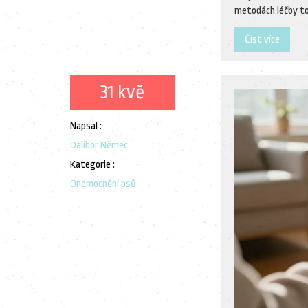
metodách léčby t
Číst více
31 kvě
Napsal :
Dalibor Němec
Kategorie :
Onemocnění psů