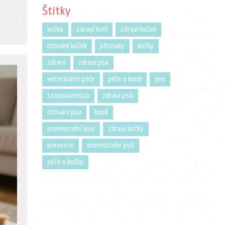
Štítky
kočka
zdraví koní
zdraví koček
chování koček
příznaky
kočky
zdraví
zdraví psa
veterinární péče
péče o koně
pes
toxoplazmóza
zdraví psů
chování psa
koně
onemocnění koní
zdraví kočky
prevence
onemocnění psů
péče o kočky