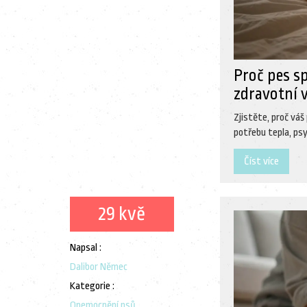
Proč pes s
zdravotní 
Zjistěte, proč váš
potřebu tepla, ps
Číst více
29 kvě
Napsal :
Dalibor Němec
Kategorie :
Onemocnění psů