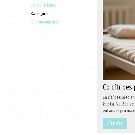
Dalibor Němec
Kategorie :
Onemocnění psů
Co cítí pes
Co cítí pes před sm
života. Naučte se 
eutanazii pro max
Číst více