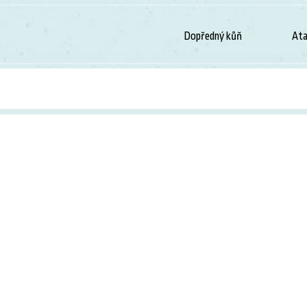
Dopředný kůň
Ata