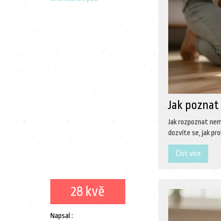
Jak poznat
Jak rozpoznat nemo
dozvíte se, jak pr
Číst více
28 kvě
Napsal :