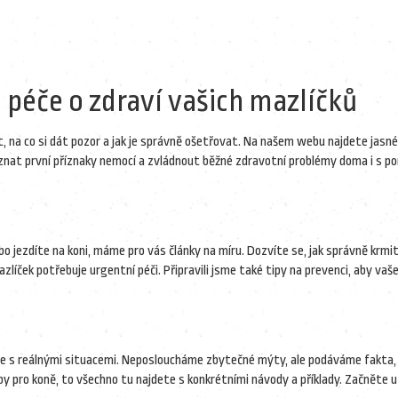
 péče o zdraví vašich mazlíčků
t, na co si dát pozor a jak je správně ošetřovat. Na našem webu najdete jasné
znat první příznaky nemocí a zvládnout běžné zdravotní problémy doma i s p
o jezdíte na koni, máme pro vás články na míru. Dozvíte se, jak správně krmit,
mazlíček potřebuje urgentní péči. Připravili jsme také tipy na prevenci, aby vaš
xe s reálnými situacemi. Neposloucháme zbytečné mýty, ale podáváme fakta,
eby pro koně, to všechno tu najdete s konkrétními návody a příklady. Začněte u