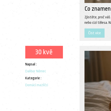
Co znamená
Zjistěte, proč váš
nebo cizí tělesa. 
Číst více
30 kvě
Napsal :
Dalibor Němec
Kategorie :
Domácí mazlíčci