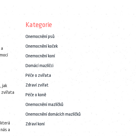
Kategorie
Onemocnění psů
Onemocnění koček
 a
omocí
Onemocnění koní
Domácí mazlíčci
Péče o zvířata
Zdraví zvířat
 jak
e zvířata
Péče o koně
Onemocnění mazlíčků
Onemocnění domácích mazlíčků
 která
Zdraví koní
 nás a