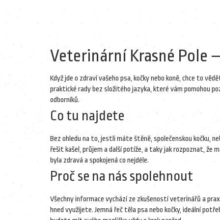
Veterinární Krasné Pole –
Když jde o zdraví vašeho psa, kočky nebo koně, chce to vědě
praktické rady bez složitého jazyka, které vám pomohou po
odborníků.
Co tu najdete
Bez ohledu na to, jestli máte štěně, společenskou kočku, neb
řešit kašel, průjem a další potíže, a taky jak rozpoznat, že 
byla zdravá a spokojená co nejdéle.
Proč se na nás spolehnout
Všechny informace vychází ze zkušeností veterinářů a pra
hned využijete. Jemná řeč těla psa nebo kočky, ideální potř