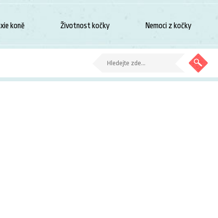
xie koně
Životnost kočky
Nemoci z kočky