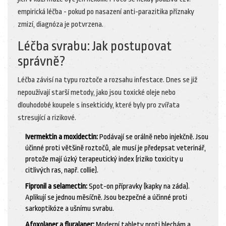
empirická léčba - pokud po nasazení anti-parazitika příznaky
zmizí, diagnóza je potvrzena.
Léčba svrabu: Jak postupovat
správně?
Léčba závisí na typu roztoče a rozsahu infestace. Dnes se již
nepoužívají starší metody, jako jsou toxické oleje nebo
dlouhodobé koupele s insekticidy, které byly pro zvířata
stresující a rizikové.
Ivermektin a moxidectin:
Podávají se orálně nebo injekčně. Jsou
účinné proti většině roztočů, ale musí je předepsat veterinář,
protože mají úzký terapeutický index (riziko toxicity u
citlivých ras, např. collie).
Fipronil a selamectin:
Spot-on přípravky (kapky na záda).
Aplikují se jednou měsíčně. Jsou bezpečné a účinné proti
sarkoptikóze a ušnímu svrabu.
Afoxolaner a fluralaner:
Moderní tablety proti blechám a