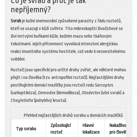
Co je svrab a proč je tak
nepříjemný?
Svrab
je
kožní onemocnění způsobené parazity z řádu roztočů
,
kteří se usazují v kůži zvířete. Tito mikroskopští živočichové se
živí mrtvými buňkami kůže, kožním mazu nebo tkáňovým
tekutinami. Jejich přítomnost vyvolává intenzivní alergickou
reakci imunitního systému hostitele, což vede k nesnesitelnému
svědění.
Roztoči jsou specifickí pro určité druhy zvířat, ale některé mohou
přejít i na člověka (tzv. antropofilní roztoči). Nejčastějšími druhy
postihujícími domácí mazlíčky jsou roztoči rodu
Sarcoptes
(sarkoptikóza),
Demodex
(demodikoza),
Otodectes
(ušní svrab) a
Cheyletiella
(pohyblivý krusta).
Přehled nejčastějších druhů svrabu u domácích mazlíčků
Způsobující
Hlavní
Nakažlivost
Typ svrabu
roztoč
lokalizace
pro člověka