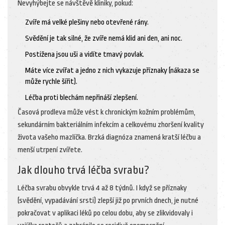
Nevyhýbejte se návštěvě kliniky, pokud:
Zvíře má velké plešiny nebo otevřené rány.
Svědění je tak silné, že zvíře nemá klid ani den, ani noc.
Postižena jsou uši a vidíte tmavý povlak.
Máte více zvířat a jedno z nich vykazuje příznaky (nákaza se
může rychle šířit).
Léčba proti blechám nepřináší zlepšení.
Časová prodleva může vést k chronickým kožním problémům,
sekundárním bakteriálním infekcím a celkovému zhoršení kvality
života vašeho mazlíčka. Brzká diagnóza znamená kratší léčbu a
menší utrpení zvířete.
Jak dlouho trvá léčba svrabu?
Léčba svrabu obvykle trvá 4 až 8 týdnů. I když se příznaky
(svědění, vypadávání srsti) zlepší již po prvních dnech, je nutné
pokračovat v aplikaci léků po celou dobu, aby se zlikvidovaly i