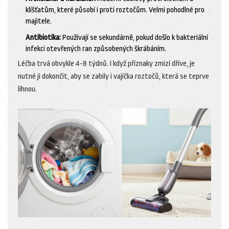
klíšťatům, které působí i proti roztočům. Velmi pohodlné pro
majitele.
Antibiotika:
Používají se sekundárně, pokud došlo k bakteriální
infekci otevřených ran způsobených škrábáním.
Léčba trvá obvykle 4-8 týdnů. I když příznaky zmizí dříve, je
nutné ji dokončit, aby se zabily i vajíčka roztočů, která se teprve
líhnou.