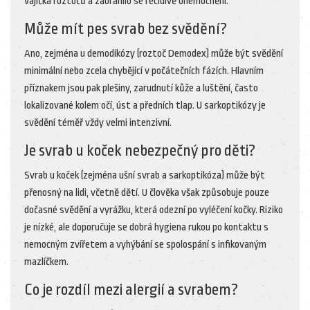
vajíčka roztočů a zabránilo se recidivě onemocnění.
Může mít pes svrab bez svědění?
Ano, zejména u demodikózy (roztoč Demodex) může být svědění
minimální nebo zcela chybějící v počátečních fázích. Hlavním
příznakem jsou pak plešiny, zarudnutí kůže a luštění, často
lokalizované kolem očí, úst a předních tlap. U sarkoptikózy je
svědění téměř vždy velmi intenzivní.
Je svrab u koček nebezpečný pro děti?
Svrab u koček (zejména ušní svrab a sarkoptikóza) může být
přenosný na lidi, včetně dětí. U člověka však způsobuje pouze
dočasné svědění a vyrážku, která odezní po vyléčení kočky. Riziko
je nízké, ale doporučuje se dobrá hygiena rukou po kontaktu s
nemocným zvířetem a vyhýbání se spolospání s infikovaným
mazlíčkem.
Co je rozdíl mezi alergií a svrabem?