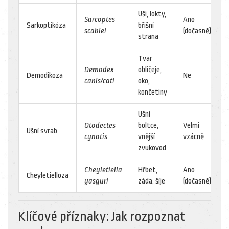
Uši, lokty,
Sarcoptes
Ano
Sarkoptikóza
břišní
scabiei
(dočasně)
strana
Tvar
Demodex
obličeje,
Demodikoza
Ne
canis/cati
oko,
končetiny
Ušní
Otodectes
boltce,
Velmi
Ušní svrab
cynotis
vnější
vzácně
zvukovod
Cheyletiella
Hřbet,
Ano
Cheyletielloza
yasguri
záda, šíje
(dočasně)
Klíčové příznaky: Jak rozpoznat