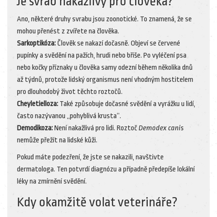
Je svrab nakažlivý pro člověka?
Ano, některé druhy svrabu jsou zoonotické. To znamená, že se
mohou přenést z zvířete na člověka.
Sarkoptikóza:
Člověk se nakazí dočasně. Objeví se červené
pupínky a svědění na pažích, hrudi nebo břiše. Po vyléčení psa
nebo kočky příznaky u člověka samy odezní během několika dnů
až týdnů, protože lidský organismus není vhodným hostitelem
pro dlouhodobý život těchto roztočů.
Cheyletielloza:
Také způsobuje dočasné svědění a vyrážku u lidí,
často nazývanou „pohyblivá krusta“.
Demodikoza:
Není nakažlivá pro lidi. Roztoč
Demodex canis
nemůže přežít na lidské kůži.
Pokud máte podezření, že jste se nakazili, navštivte
dermatologa. Ten potvrdí diagnózu a případně předepíše lokální
léky na zmírnění svědění.
Kdy okamžitě volat veterináře?