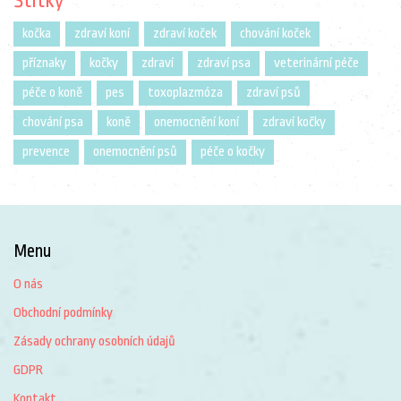
Štítky
kočka
zdraví koní
zdraví koček
chování koček
příznaky
kočky
zdraví
zdraví psa
veterinární péče
péče o koně
pes
toxoplazmóza
zdraví psů
chování psa
koně
onemocnění koní
zdraví kočky
prevence
onemocnění psů
péče o kočky
Menu
O nás
Obchodní podmínky
Zásady ochrany osobních údajů
GDPR
Kontakt