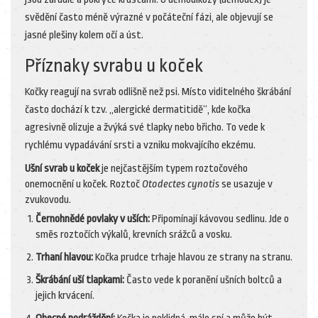
svědění často méně výrazné v počáteční fázi, ale objevují se
jasné plešiny kolem očí a úst.
Příznaky svrabu u koček
Kočky reagují na svrab odlišně než psi. Místo viditelného škrábání
často dochází k tzv. „alergické dermatitidě“, kde kočka
agresivně olizuje a žvýká své tlapky nebo břicho. To vede k
rychlému vypadávání srsti a vzniku mokvajícího ekzému.
Ušní svrab u koček
je
nejčastějším typem roztočového
onemocnění u koček
. Roztoč
Otodectes cynotis
se usazuje v
zvukovodu.
Černohnědé povlaky v uších:
Připomínají kávovou sedlinu. Jde o
směs roztočích výkalů, krevních srážců a vosku.
Trhaní hlavou:
Kočka prudce trhaje hlavou ze strany na stranu.
Škrábání uší tlapkami:
Často vede k poranění ušních boltců a
jejich krvácení.