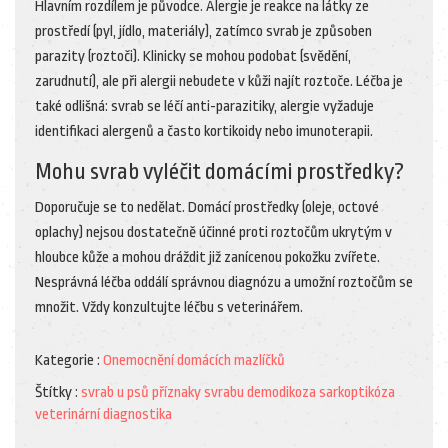
Hlavním rozdílem je původce. Alergie je reakce na látky ze
prostředí (pyl, jídlo, materiály), zatímco svrab je způsoben
parazity (roztoči). Klinicky se mohou podobat (svědění,
zarudnutí), ale při alergii nebudete v kůži najít roztoče. Léčba je
také odlišná: svrab se léčí anti-parazitiky, alergie vyžaduje
identifikaci alergenů a často kortikoidy nebo imunoterapii.
Mohu svrab vyléčit domácími prostředky?
Doporučuje se to nedělat. Domácí prostředky (oleje, octové
oplachy) nejsou dostatečně účinné proti roztočům ukrytým v
hloubce kůže a mohou dráždit již zanícenou pokožku zvířete.
Nesprávná léčba oddálí správnou diagnózu a umožní roztočům se
množit. Vždy konzultujte léčbu s veterinářem.
Kategorie :
Onemocnění domácích mazlíčků
Štítky :
svrab u psů
příznaky svrabu
demodikoza
sarkoptikóza
veterinární diagnostika