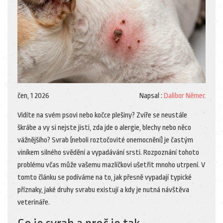
čen, 1 2026
Napsal :
Dalibor Němec
Vidíte na svém psovi nebo kočce plešiny? Zvíře se neustále
škrábe a vy si nejste jisti, zda jde o alergie, blechy nebo něco
vážnějšího? Svrab (neboli roztočovité onemocnění) je častým
viníkem silného svědění a vypadávání srsti. Rozpoznání tohoto
problému včas může vašemu mazlíčkovi ušetřit mnoho utrpení. V
tomto článku se podíváme na to, jak přesně vypadají typické
příznaky, jaké druhy svrabu existují a kdy je nutná návštěva
veterináře.