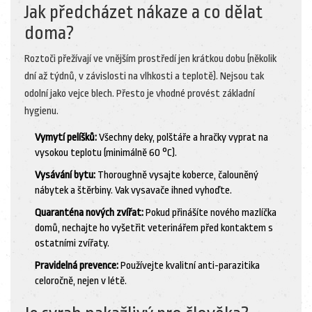
Jak předcházet nákaze a co dělat
doma?
Roztoči přežívají ve vnějším prostředí jen krátkou dobu (několik
dní až týdnů, v závislosti na vlhkosti a teplotě). Nejsou tak
odolní jako vejce blech. Přesto je vhodné provést základní
hygienu.
Vymytí pelíšků:
Všechny deky, polštáře a hračky vyprat na
vysokou teplotu (minimálně 60 °C).
Vysávání bytu:
Thoroughně vysajte koberce, čalouněný
nábytek a štěrbiny. Vak vysavače ihned vyhoďte.
Quaranténa nových zvířat:
Pokud přinášíte nového mazlíčka
domů, nechajte ho vyšetřit veterinářem před kontaktem s
ostatními zvířaty.
Pravidelná prevence:
Používejte kvalitní anti-parazitika
celoročně, nejen v létě.