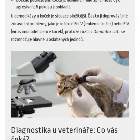
Obecné podráždění:
Kočka je neklidná, málo spí a může být
agresivní při pokusu ji pohladit.
U demodikózy u koček je situace složitější. Často ji doprovází jiné
zdravotní problémy, jako je infekce FeLV (leukémie koček) nebo FIV
(virus imunodeficience koček), protože roztoč
Demodex cati
se
rozmnožuje hlavně u oslabených jedinců.
Diagnostika u veterináře: Co vás
čeká?