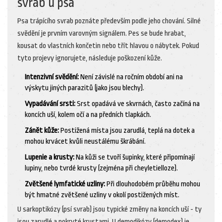
svrab u psa
Psa trápícího svrab poznáte především podle jeho chování. Silné
svědění je prvním varovným signálem. Pes se bude hrabat,
kousat do vlastních končetin nebo třít hlavou o nábytek. Pokud
tyto projevy ignorujete, následuje poškození kůže.
Intenzivní svědění:
Není závislé na ročním období ani na
výskytu jiných parazitů (jako jsou blechy).
Vypadávání srsti:
Srst opadává ve skvrnách, často začíná na
koncích uší, kolem očí a na předních tlapkách.
Zánět kůže:
Postižená místa jsou zarudlá, teplá na dotek a
mohou krvácet kvůli neustálému škrábání.
Lupenie a krusty:
Na kůži se tvoří šupinky, které připomínají
lupiny, nebo tvrdé krusty (zejména při cheyletielloze).
Zvětšené lymfatické uzliny:
Při dlouhodobém průběhu mohou
být hmatné zvětšené uzliny v okolí postižených míst.
U sarkoptikózy (psí svrab) jsou typické změny na koncích uší - ty
jsou zarudlé a pokryté krustami. U demodikózy (demodex) je