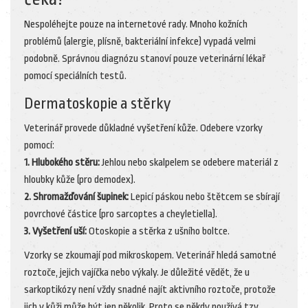
Nespoléhejte pouze na internetové rady. Mnoho kožních
problémů (alergie, plísně, bakteriální infekce) vypadá velmi
podobně. Správnou diagnózu stanoví pouze veterinární lékař
pomocí speciálních testů.
Dermatoskopie a stěrky
Veterinář provede důkladné vyšetření kůže. Odebere vzorky
pomocí:
1. Hlubokého stěru:
Jehlou nebo skalpelem se odebere materiál z
hloubky kůže (pro demodex).
2. Shromažďování šupinek:
Lepicí páskou nebo štětcem se sbírají
povrchové částice (pro sarcoptes a cheyletiella).
3. Vyšetření uší:
Otoskopie a stěrka z ušního boltce.
Vzorky se zkoumají pod mikroskopem. Veterinář hledá samotné
roztoče, jejich vajíčka nebo výkaly. Je důležité vědět, že u
sarkoptikózy není vždy snadné najít aktivního roztoče, protože
jich v kůži může být jen několik. Proto se někdy používá tzv.