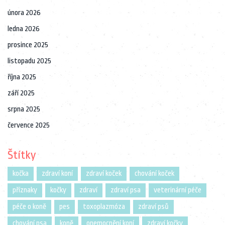
února 2026
ledna 2026
prosince 2025
listopadu 2025
října 2025
září 2025
srpna 2025
července 2025
Štítky
kočka
zdraví koní
zdraví koček
chování koček
příznaky
kočky
zdraví
zdraví psa
veterinární péče
péče o koně
pes
toxoplazmóza
zdraví psů
chování psa
koně
onemocnění koní
zdraví kočky