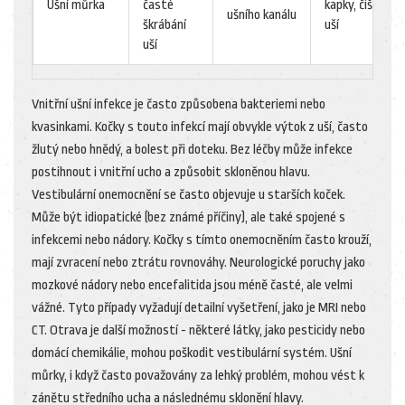
Ušní můrka
časté
kapky, čištění
ušního kanálu
škrábání
uší
uší
Vnitřní ušní infekce je často způsobena bakteriemi nebo
kvasinkami. Kočky s touto infekcí mají obvykle výtok z uší, často
žlutý nebo hnědý, a bolest při doteku. Bez léčby může infekce
postihnout i vnitřní ucho a způsobit skloněnou hlavu.
Vestibulární onemocnění se často objevuje u starších koček.
Může být idiopatické (bez známé příčiny), ale také spojené s
infekcemi nebo nádory. Kočky s tímto onemocněním často krouží,
mají zvracení nebo ztrátu rovnováhy. Neurologické poruchy jako
mozkové nádory nebo encefalitida jsou méně časté, ale velmi
vážné. Tyto případy vyžadují detailní vyšetření, jako je MRI nebo
CT. Otrava je další možností - některé látky, jako pesticidy nebo
domácí chemikálie, mohou poškodit vestibulární systém. Ušní
můrky, i když často považovány za lehký problém, mohou vést k
zánětu středního ucha a následnému sklonění hlavy.