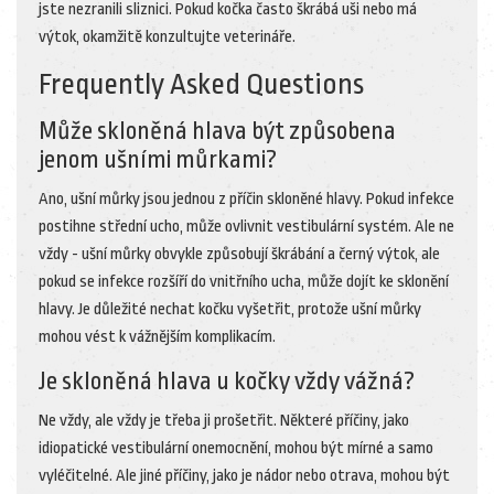
jste nezranili sliznici. Pokud kočka často škrábá uši nebo má
výtok, okamžitě konzultujte veterináře.
Frequently Asked Questions
Může skloněná hlava být způsobena
jenom ušními můrkami?
Ano, ušní můrky jsou jednou z příčin skloněné hlavy. Pokud infekce
postihne střední ucho, může ovlivnit vestibulární systém. Ale ne
vždy - ušní můrky obvykle způsobují škrábání a černý výtok, ale
pokud se infekce rozšíří do vnitřního ucha, může dojít ke sklonění
hlavy. Je důležité nechat kočku vyšetřit, protože ušní můrky
mohou vést k vážnějším komplikacím.
Je skloněná hlava u kočky vždy vážná?
Ne vždy, ale vždy je třeba ji prošetřit. Některé příčiny, jako
idiopatické vestibulární onemocnění, mohou být mírné a samo
vyléčitelné. Ale jiné příčiny, jako je nádor nebo otrava, mohou být