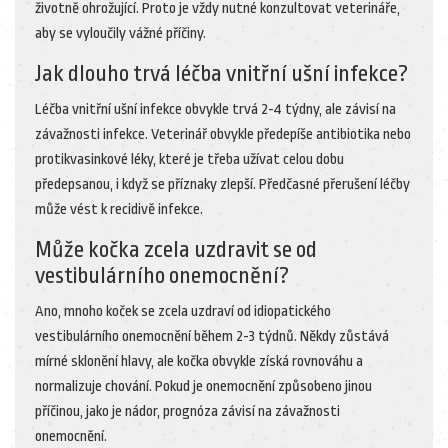
životně ohrožující. Proto je vždy nutné konzultovat veterináře,
aby se vyloučily vážné příčiny.
Jak dlouho trvá léčba vnitřní ušní infekce?
Léčba vnitřní ušní infekce obvykle trvá 2-4 týdny, ale závisí na
závažnosti infekce. Veterinář obvykle předepíše antibiotika nebo
protikvasinkové léky, které je třeba užívat celou dobu
předepsanou, i když se příznaky zlepší. Předčasné přerušení léčby
může vést k recidivě infekce.
Může kočka zcela uzdravit se od
vestibulárního onemocnění?
Ano, mnoho koček se zcela uzdraví od idiopatického
vestibulárního onemocnění během 2-3 týdnů. Někdy zůstává
mírné sklonění hlavy, ale kočka obvykle získá rovnováhu a
normalizuje chování. Pokud je onemocnění způsobeno jinou
příčinou, jako je nádor, prognóza závisí na závažnosti
onemocnění.