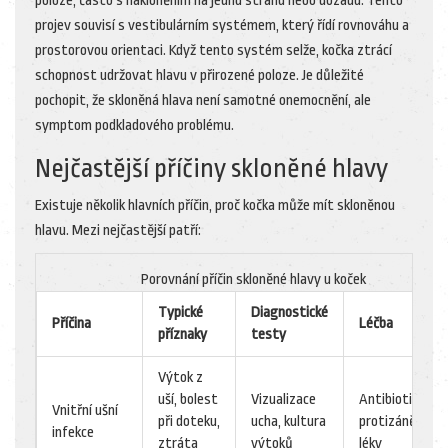
poloze, často s nakloněním na jednu stranu nebo dozadu. Tento
projev souvisí s vestibulárním systémem, který řídí rovnováhu a
prostorovou orientaci. Když tento systém selže, kočka ztrácí
schopnost udržovat hlavu v přirozené poloze. Je důležité
pochopit, že skloněná hlava není samotné onemocnění, ale
symptom podkladového problému.
Nejčastější příčiny skloněné hlavy
Existuje několik hlavních příčin, proč kočka může mít skloněnou
hlavu. Mezi nejčastější patří:
Porovnání příčin skloněné hlavy u koček
Typické
Diagnostické
Příčina
Léčba
příznaky
testy
Výtok z
uší, bolest
Vizualizace
Antibiotika,
Vnitřní ušní
při doteku,
ucha, kultura
protizánětlivé
infekce
ztráta
výtoků
léky