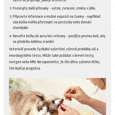
často se projevuje, jaká je intenzita
Pozorujte další příznaky - výtok, zvracení, změny v jídlu
Připravte informace o možné expozici na toxiny - například
zda kočka mohla přistoupit na pesticidy nebo domácí
chemikálie
Nevařte kočku do auta bez ochrany - použijte pevnou koši, aby
se předešlo dalšímu zranění
Veterinář provede fyzikální vyšetření, včetně prohlídky uší a
neurologického testu. Může také požádat o krevní testy,
rentgen nebo MRI. Nezapomeňte, že čím dříve začnete léčbu,
tím lepší je prognóza.