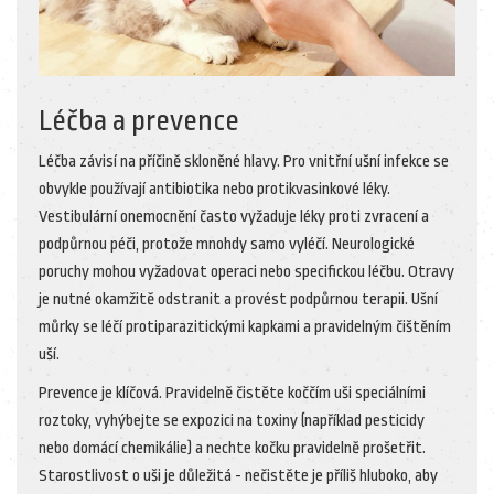
Léčba a prevence
Léčba závisí na příčině skloněné hlavy. Pro vnitřní ušní infekce se
obvykle používají antibiotika nebo protikvasinkové léky.
Vestibulární onemocnění často vyžaduje léky proti zvracení a
podpůrnou péči, protože mnohdy samo vyléčí. Neurologické
poruchy mohou vyžadovat operaci nebo specifickou léčbu. Otravy
je nutné okamžitě odstranit a provést podpůrnou terapii. Ušní
můrky se léčí protiparazitickými kapkami a pravidelným čištěním
uší.
Prevence je klíčová. Pravidelně čistěte koččím uši speciálními
roztoky, vyhýbejte se expozici na toxiny (například pesticidy
nebo domácí chemikálie) a nechte kočku pravidelně prošetřit.
Starostlivost o uši je důležitá - nečistěte je příliš hluboko, aby