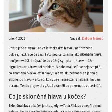
úno, 4 2026
Napsal :
Dalibor Němec
Pokud jste si všimli, že vaše kočka drží hlavu v nepřirozené
poloze, neztrácejte čas. Tato pozice, známá jako
skloněná hlava
,
není jen zvláštní nápad. Je to vážný symptom, který může
signalizovat zdravotní problém. Mnoho majitelů se nejprve ptá,
co znamená "kočka leží u hlavy", ale ve skutečnosti se jedná o
skloněnou hlavu - situaci, kdy zvíře nepřirozeně naklání hlavu na
stranu. Tento projev si vyžádá okamžitou pozornost veterináře.
Co je skloněná hlava u koček?
Skloněná hlava
u koček je stav, kdy zvíře drží hlavu v nepřirozené