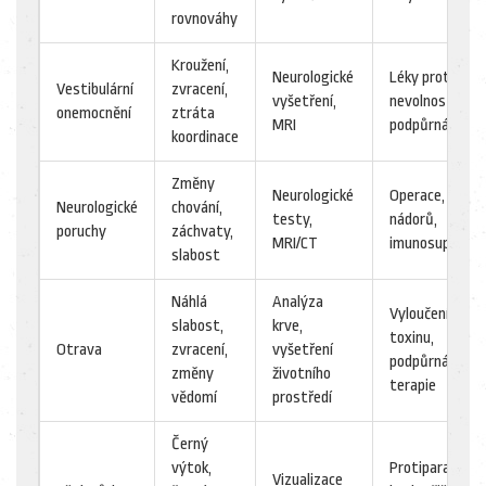
rovnováhy
Kroužení,
Neurologické
Léky proti
Vestibulární
zvracení,
vyšetření,
nevolnosti,
onemocnění
ztráta
MRI
podpůrná péče
koordinace
Změny
Neurologické
Operace, léčba
Neurologické
chování,
testy,
nádorů,
poruchy
záchvaty,
MRI/CT
imunosupresiv
slabost
Náhlá
Analýza
Vyloučení
slabost,
krve,
toxinu,
Otrava
zvracení,
vyšetření
podpůrná
změny
životního
terapie
vědomí
prostředí
Černý
výtok,
Protiparazitic
Vizualizace