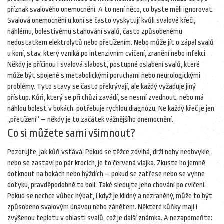
příznak svalového onemocnění. A to není něco, co byste měli ignorovat.
Svalová onemocnění u koní se často vyskytují kvůli
svalové křeči
,
náhlému, bolestivému stahování svalů, často způsobenému
nedostatkem elektrolytů nebo přetížením
. Nebo může jít o
zápal svalů
u koní
,
stav, který vzniká po intenzivním cvičení, zranění nebo infekci
.
Někdy je příčinou i
svalová slabost
,
postupné oslabení svalů, které
může být spojené s metabolickými poruchami nebo neurologickými
problémy
. Tyto stavy se často překrývají, ale každý vyžaduje jiný
přístup. Kůň, který se při chůzi zavádí, se nesmí zvednout, nebo má
náhlou bolest v bokách, potřebuje rychlou diagnózu. Ne každý křeč je jen
„přetížení“ – někdy je to začátek vážnějšího onemocnění.
Co si můžete sami všimnout?
Pozorujte, jak kůň vstává. Pokud se těžce zdvihá, drží nohy neobvykle,
nebo se zastaví po pár krocích, je to červená vlajka. Zkuste ho jemně
dotknout na bokách nebo hýždích – pokud se zatřese nebo se vyhne
dotyku, pravděpodobně to bolí. Také sledujte jeho chování po cvičení.
Pokud se nechce vůbec hýbat, i když je klidný a nezraněný, může to být
způsobeno svalovým únavou nebo zánětem. Některé kůňky mají i
zvýšenou teplotu v oblasti svalů, což je další známka. A nezapomeňte: