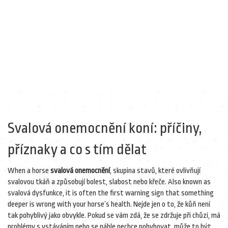
Svalová onemocnění koní: příčiny,
příznaky a co s tím dělat
When a horse
svalová onemocnění
,
skupina stavů, které ovlivňují
svalovou tkáň a způsobují bolest, slabost nebo křeče
. Also known as
svalová dysfunkce
, it is often the first warning sign that something
deeper is wrong with your horse’s health.
Nejde jen o to, že kůň není
tak pohyblivý jako obvykle. Pokud se vám zdá, že se zdržuje při chůzi, má
problémy s vstáváním nebo se náhle nechce pohybovat, může to být