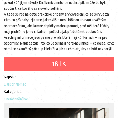
pokud kůň jí jen několik lžící krmiva nebo se nechce pít, může to být
součástí celkového svalového selhání.
V této sbírce najdete praktické příběhy a vysvětlení, co se skrývá za
těmito příznaky. Zjistíte, jak rozlišit mezi běžnou únavou a vážným
onemocněním, jaké krmné doplňky mohou pomoci, proč některé kůňky
mají problémy jen v chladném počasí a jak předcházet opakování.
Všechny informace jsou psané pro lidi, kteří mají kůňka rádi – ne pro
odborníky. Najdete zde i to, co veterináři neřeknou hned – co dělat, když
nemáte okamžitý přístup k lékaři, a jak se chovat, aby se kůň nezhoršil.
18 lis
Napsal :
Dalibor Němec
Kategorie :
Onemocnění koní