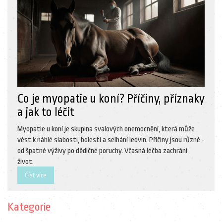
Co je myopatie u koní? Příčiny, příznaky
a jak to léčit
Myopatie u koní je skupina svalových onemocnění, která může
vést k náhlé slabosti, bolesti a selhání ledvin. Příčiny jsou různé -
od špatné výživy po dědičné poruchy. Včasná léčba zachrání
život.
Číst více
Kategorie