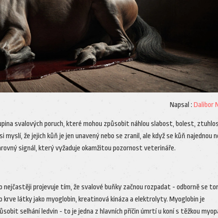
Napsal :
Dalibor
kupina svalových poruch, které mohou způsobit náhlou slabost, bolest, ztuhlo
myslí, že jejich kůň je jen unavený nebo se zranil, ale když se kůň najednou 
rovný signál, který vyžaduje okamžitou pozornost veterináře.
 nejčastěji projevuje tím, že svalové buňky začnou rozpadat - odborně se t
do krve látky jako myoglobin, kreatinová kináza a elektrolyty. Myoglobin je
bit selhání ledvin - to je jedna z hlavních příčin úmrtí u koní s těžkou myopa