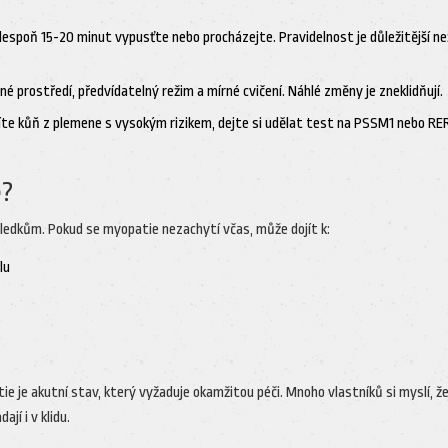
o alespoň 15-20 minut vypusťte nebo procházejte. Pravidelnost je důležitější ne
dné prostředí, předvídatelný režim a mírné cvičení. Náhlé změny je zneklidňují.
íte kůň z plemene s vysokým rizikem, dejte si udělat test na PSSM1 nebo RER
e?
ledkům. Pokud se myopatie nezachytí včas, může dojít k:
lu
e je akutní stav, který vyžaduje okamžitou péči. Mnoho vlastníků si myslí, ž
jí i v klidu.