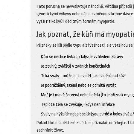
Tato porucha se nevyskytuje náhodně. Většina případů je
genetickými výkyvy nebo náhlou změnou v krmné dávce. 
vyšší riziko kvůli dědičným formám myopatie.
Jak poznat, že kůň má myopati
Příznaky se liší podle typu a závažnosti, ale většinou se
Kůň se nechce hýbat, i když je vzhledem zdravý
Je ztuhlý, zvláště v zadních končetinách
Trhá svaly - můžete to vidět jako vlnění pod kůží
Je podrážděný, sténá nebo se odmítá vstát
Moč je tmavě červená nebo hnědá (to je příznak myog
Teplota těla se zvyšuje, i když není infekce
Svaly na hýždích nebo bocích jsou tvrdé a bolestivé p
Pokud kůň má některé z těchto příznaků, nečekejte. I kd
zachránit život.