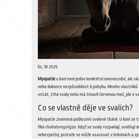
lis, 18 2025
Myopatie
u koní není jedno konkrétní onemocnění, ale s
nebo dokonce nezpůsobilost k pohybu. Mnoho vlastníků si 
vstát, trhá svaly nebo má tmavě červenou moč, jde o va
Co se vlastně děje ve svalích?
Myopatie znamená poškození svalové tkáně. U koní se to
říká
rhabdomyolýza
. Když se svaly rozpadají, uvolňují 
nebezpečný, protože se může usazovat v ledvinách a způso