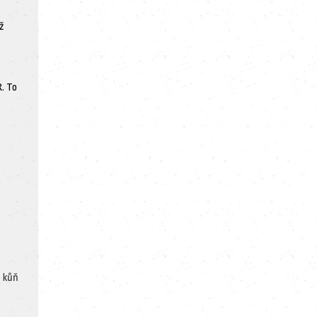
ž
. To
e kůň