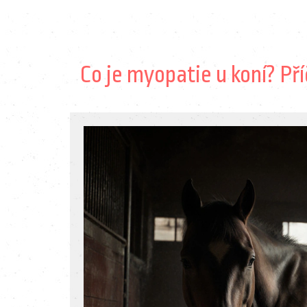
Co je myopatie u koní? Příč