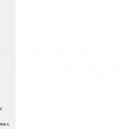
 z
mivo s