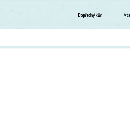
Dopředný kůň
Ata