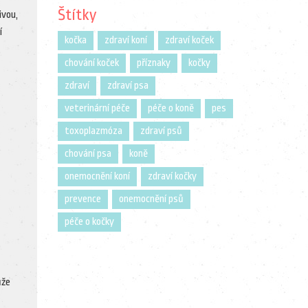
Štítky
ivou,
í
kočka
zdraví koní
zdraví koček
chování koček
příznaky
kočky
zdraví
zdraví psa
veterinární péče
péče o koně
pes
toxoplazmóza
zdraví psů
chování psa
koně
onemocnění koní
zdraví kočky
prevence
onemocnění psů
péče o kočky
ůže