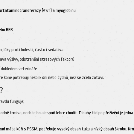
aspartátaminotransferázy (AST) a myoglobinu
ebo RER
, léky proti bolesti, často i sedativa
rava výživy, odstranění stresových faktorů
d dohledem veterináře
 koně potřebují několik dní nebo týdnů, než se zcela zotaví.
í?
ravdu funguje:
odně krmiva, nechte ho alespoň lehce chodit. Dlouhý klid po přeživění je jedna
okud máte kůň s PSSM, potřebuje vysoký obsah tuku a nízký obsah škrobu. Kr