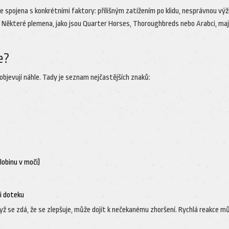
 spojena s konkrétními faktory: přílišným zatížením po klidu, nesprávnou výž
Některé plemena, jako jsou Quarter Horses, Thoroughbreds nebo Arabci, maj
e?
 objevují náhle. Tady je seznam nejčastějších znaků:
lobinu v moči)
ři doteku
yž se zdá, že se zlepšuje, může dojít k nečekanému zhoršení. Rychlá reakce m