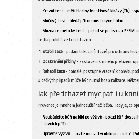
Krevní test - měří hladiny kreatinové kinázy (CK), 
Močový test - hledá přítomnost myoglobinu
Možná i genetický test - pokud se podezřívá PSSM n
Léčba probíhá ve třech fázích:
Stabilizace
- podání tekutin (infuze) pro ochranu ledvin
Odstranění příčiny
- zastavení krmného přetížení, úp
Rehabilitace
- pomalé, postupné vracení k pohybu po
U těžkých případů může být nutná hospitalizace. Některé
Jak předcházet myopatii u kon
Prevence je mnohem jednodušší než léčba. Tady je, co op
Neukládejte kůň na klid po výživě
- pokud kůň dostal h
hlavních příčin.
Upravte výživu
- snižte množství obilovin a cukrů. P