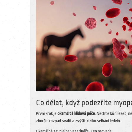
Co dělat, když podezříte myop
První krok je
okamžitá klidová péče
. Nechte kůň ležet, 
zhoršit rozpad svalů a zvýšit riziko selhání ledvin.
Okamžitě zavolejte veterináře. Ten provede: