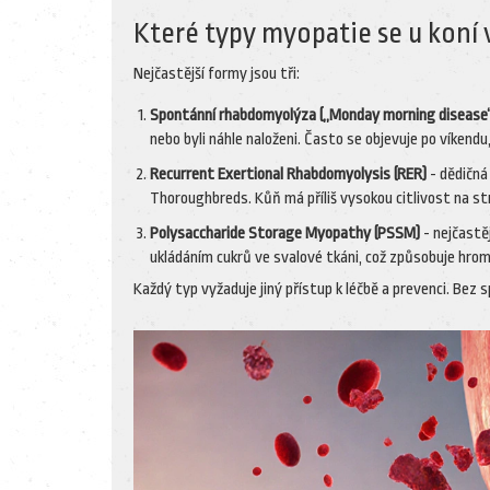
Které typy myopatie se u koní 
Nejčastější formy jsou tři:
Spontánní rhabdomyolýza („Monday morning disease
nebo byli náhle naloženi. Často se objevuje po víkendu,
Recurrent Exertional Rhabdomyolysis (RER)
- dědičná
Thoroughbreds. Kůň má příliš vysokou citlivost na stre
Polysaccharide Storage Myopathy (PSSM)
- nejčastě
ukládáním cukrů ve svalové tkáni, což způsobuje hroma
Každý typ vyžaduje jiný přístup k léčbě a prevenci. Bez