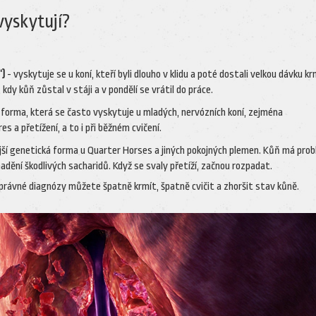
vyskytují?
“)
- vyskytuje se u koní, kteří byli dlouho v klidu a poté dostali velkou dávku k
 kdy kůň zůstal v stáji a v pondělí se vrátil do práce.
 forma, která se často vyskytuje u mladých, nervózních koní, zejména
s a přetížení, a to i při běžném cvičení.
jší genetická forma u Quarter Horses a jiných pokojných plemen. Kůň má prob
dění škodlivých sacharidů. Když se svaly přetíží, začnou rozpadat.
 správné diagnózy můžete špatně krmít, špatně cvičit a zhoršit stav kůně.