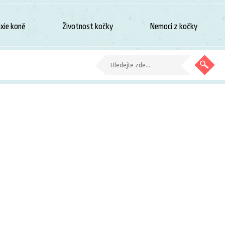
xie koně
Životnost kočky
Nemoci z kočky