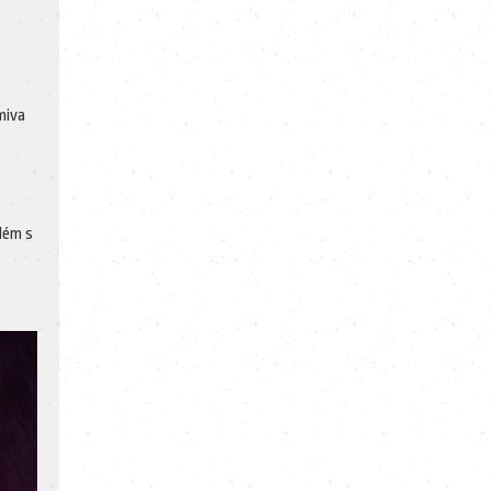
rmiva
lém s