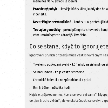
méně než 10 % škrobu je ideální.
Pravidelný pohyb
- i když je kůň v klidu, každý den h
intenzita.
Nezatěžujte nervózní kůně
- koně s RER potřebují kli
Testujte geneticky
- pokud plánujete chov nebo koup
vám umožní vybrat zdravější živočicha.
Co se stane, když to ignorujet
Ignorování prvních příznaků může vést k nevratným nás
Trvalému poškození svalů - kůň nikdy nezíská plnou sí
Selhání ledvin - to je často smrtelné
Chronické bolesti a nezpůsobilosti k práci
Úmrtí během několika hodin
Nejde o „nějakou nemoc, která se vypraví sama“. Myopati
se „jen trochu zklidní“, ale ve skutečnosti se svaly rozpada