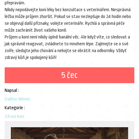
přepravám.
Nikdy nepodávejte koni léky bez konzultace s veterinářem. Nesprávná
léčba může průjem zhoršit. Pokud se stav nezlepšuje do 24 hodin nebo
se objevují další příznaky, volejte veterináře. Rychlá a správná péče
může zachránit život vašeho koně.
Průjem u koní není nikdy úplně banální věc. Ale když víte, co sledovat a
jak správně reagovat, zvládnete to mnohem lépe. Zajímejte se o své
zvíře, sledujte jeho chování a nebojte se obrátit na odborníky. Vždyť
zdravý kůň je spokojený kůň!
5 čec
Napsal :
Dalibor Němec
Kategorie :
Zdraví koní