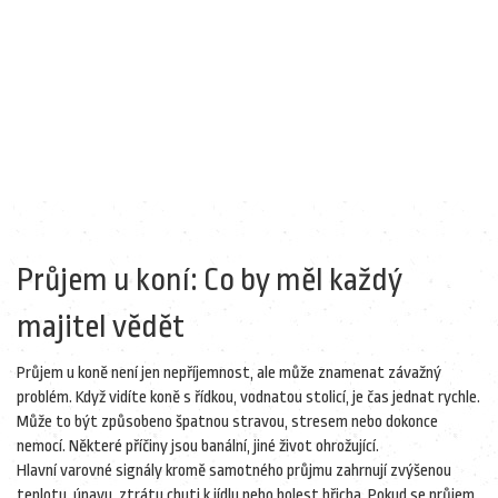
Průjem u koní: Co by měl každý
majitel vědět
Průjem u koně není jen nepříjemnost, ale může znamenat závažný
problém. Když vidíte koně s řídkou, vodnatou stolicí, je čas jednat rychle.
Může to být způsobeno špatnou stravou, stresem nebo dokonce
nemocí. Některé příčiny jsou banální, jiné život ohrožující.
Hlavní varovné signály kromě samotného průjmu zahrnují zvýšenou
teplotu, únavu, ztrátu chuti k jídlu nebo bolest břicha. Pokud se průjem