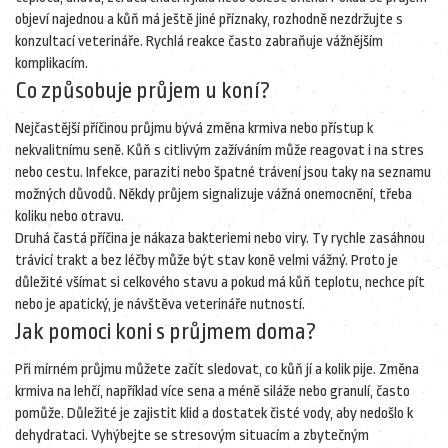
objeví najednou a kůň má ještě jiné příznaky, rozhodně nezdržujte s
konzultací veterináře. Rychlá reakce často zabraňuje vážnějším
komplikacím.
Co způsobuje průjem u koní?
Nejčastější příčinou průjmu bývá změna krmiva nebo přístup k
nekvalitnímu seně. Kůň s citlivým zažíváním může reagovat i na stres
nebo cestu. Infekce, paraziti nebo špatné trávení jsou taky na seznamu
možných důvodů. Někdy průjem signalizuje vážná onemocnění, třeba
koliku nebo otravu.
Druhá častá příčina je nákaza bakteriemi nebo viry. Ty rychle zasáhnou
trávicí trakt a bez léčby může být stav koně velmi vážný. Proto je
důležité všímat si celkového stavu a pokud má kůň teplotu, nechce pít
nebo je apatický, je návštěva veterináře nutností.
Jak pomoci koni s průjmem doma?
Při mírném průjmu můžete začít sledovat, co kůň jí a kolik pije. Změna
krmiva na lehčí, například více sena a méně siláže nebo granulí, často
pomůže. Důležité je zajistit klid a dostatek čisté vody, aby nedošlo k
dehydrataci. Vyhýbejte se stresovým situacím a zbytečným