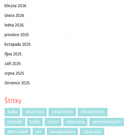
března 2026
února 2026
ledna 2026
prosince 2025
listopadu 2025
října 2025
září 2025
srpna 2025
července 2025
Štítky
kočka
zdraví koní
zdraví koček
chování koček
příznaky
kočky
zdraví
zdraví psa
veterinární péče
péče o koně
pes
toxoplazmóza
zdraví psů