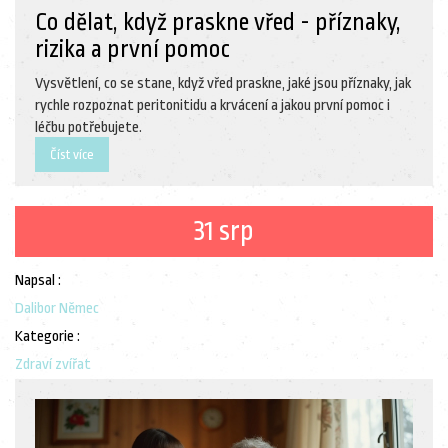
Co dělat, když praskne vřed - příznaky,
rizika a první pomoc
Vysvětlení, co se stane, když vřed praskne, jaké jsou příznaky, jak
rychle rozpoznat peritonitidu a krvácení a jakou první pomoc i
léčbu potřebujete.
Číst více
31 srp
Napsal :
Dalibor Němec
Kategorie :
Zdraví zvířat