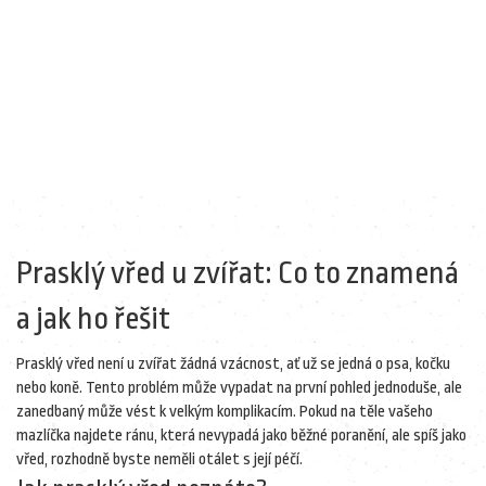
Prasklý vřed u zvířat: Co to znamená
a jak ho řešit
Prasklý vřed není u zvířat žádná vzácnost, ať už se jedná o psa, kočku
nebo koně. Tento problém může vypadat na první pohled jednoduše, ale
zanedbaný může vést k velkým komplikacím. Pokud na těle vašeho
mazlíčka najdete ránu, která nevypadá jako běžné poranění, ale spíš jako
vřed, rozhodně byste neměli otálet s její péčí.