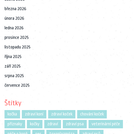
března 2026
února 2026
ledna 2026
prosince 2025
listopadu 2025
října 2025
září 2025
srpna 2025
července 2025
Štítky
kočka
zdraví koní
zdraví koček
chování koček
příznaky
kočky
zdraví
zdraví psa
veterinární péče
péče o koně
pes
toxoplazmóza
zdraví psů