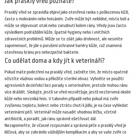
Jak prasklý vřed poznáte?
Prasklý vřed se zpravidla objeví jako otevřená ranka s poškozenou kůží,
často s mokváním nebo hnisáním. Zvíře může být neklidné, místo bolí a
může se objevovat otok nebo zarudnutí kolem rány. Vředy jsou často
výsledkem podráždění kůže, špatné hygieny nebo i vnitřních
zdravotních problémů. Může se to zdát jako drobnost, ale nesmíte
zapomenout, že jde o porušení ochranné bariéry kůže, což znamená
otevřenou bránu pro nebezpečné bakterie.
Co udělat doma a kdy jít k veterináři?
Pokud máte podezření na prasklý vřed, začněte tím, že místo opatrně
očistíte vlažnou vodou a přiložíte sterilní obvaz. Vyhněte se použití
agresivních dezinfekcí bez porady s veterinářem, protože mohou ránu
více dráždit. Sledujte, jestli se vřed nezvětšuje, jestli nezčervená okolní
kůže nebo nevzniká hnis. V takovém případě nebo pokud má zvíře
zvýšenou teplotu, bolest nebo ztrátu chuti k jídlu, je na čase vyhledat
veterinární péči. Veterinář může nasadit vhodnou léčbu, včetně
antibiotik, a poradit, jak ránu správně ošetřovat dál.
Nezapomeňte, že včasné rozpoznání a správná péče o prasklý vřed je
klíčová, aby se zabránilo vážnějším komplikacím a aby se vaše zvíře co