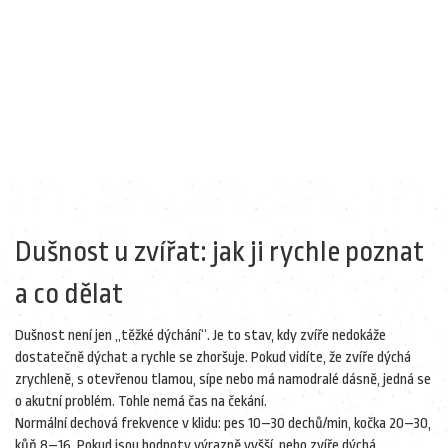
Dušnost u zvířat: jak ji rychle poznat
a co dělat
Dušnost není jen „těžké dýchání“. Je to stav, kdy zvíře nedokáže
dostatečně dýchat a rychle se zhoršuje. Pokud vidíte, že zvíře dýchá
zrychleně, s otevřenou tlamou, sípe nebo má namodralé dásně, jedná se
o akutní problém. Tohle nemá čas na čekání.
Normální dechová frekvence v klidu: pes 10–30 dechů/min, kočka 20–30,
kůň 8–16. Pokud jsou hodnoty výrazně vyšší, nebo zvíře dýchá