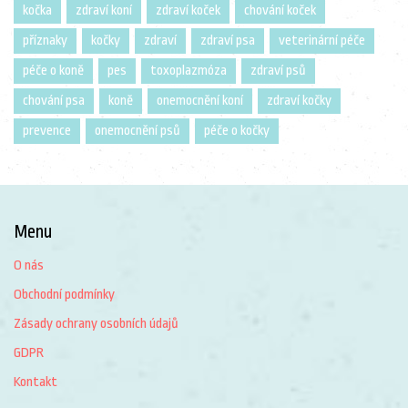
kočka
zdraví koní
zdraví koček
chování koček
příznaky
kočky
zdraví
zdraví psa
veterinární péče
péče o koně
pes
toxoplazmóza
zdraví psů
chování psa
koně
onemocnění koní
zdraví kočky
prevence
onemocnění psů
péče o kočky
Menu
O nás
Obchodní podmínky
Zásady ochrany osobních údajů
GDPR
Kontakt