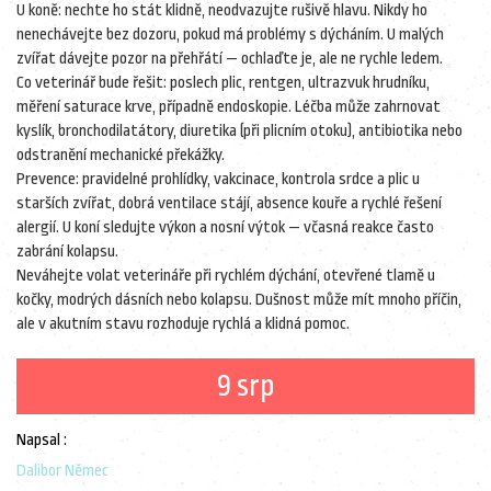
U koně: nechte ho stát klidně, neodvazujte rušivě hlavu. Nikdy ho
nenechávejte bez dozoru, pokud má problémy s dýcháním. U malých
zvířat dávejte pozor na přehřátí — ochlaďte je, ale ne rychle ledem.
Co veterinář bude řešit: poslech plic, rentgen, ultrazvuk hrudníku,
měření saturace krve, případně endoskopie. Léčba může zahrnovat
kyslík, bronchodilatátory, diuretika (při plicním otoku), antibiotika nebo
odstranění mechanické překážky.
Prevence: pravidelné prohlídky, vakcinace, kontrola srdce a plic u
starších zvířat, dobrá ventilace stájí, absence kouře a rychlé řešení
alergií. U koní sledujte výkon a nosní výtok — včasná reakce často
zabrání kolapsu.
Neváhejte volat veterináře při rychlém dýchání, otevřené tlamě u
kočky, modrých dásních nebo kolapsu. Dušnost může mít mnoho příčin,
ale v akutním stavu rozhoduje rychlá a klidná pomoc.
9 srp
Napsal :
Dalibor Němec