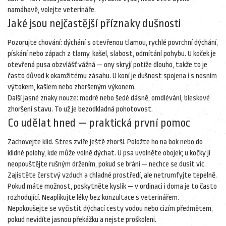
namáhavě, volejte veterináře.
Jaké jsou nejčastější příznaky dušnosti
Pozorujte chování: dýchání s otevřenou tlamou, rychlé povrchní dýchání,
pískání nebo zápach z tlamy, kašel, slabost, odmítání pohybu. U koček je
otevřená pusa obzvlášť vážná — ony skryjí potíže dlouho, takže to je
často důvod k okamžitému zásahu. U koní je dušnost spojena i s nosním
výtokem, kašlem nebo zhoršeným výkonem.
Další jasné znaky nouze: modré nebo šedé dásně, omdlévání, bleskové
zhoršení stavu. To už je bezodkladná pohotovost.
Co udělat hned — praktická první pomoc
Zachovejte klid. Stres zvíře ještě zhorší. Položte ho na bok nebo do
klidné polohy, kde může volně dýchat. U psa uvolněte obojek; u kočky ji
neopouštějte rušným držením, pokud se brání — nechce se dusit víc.
Zajistěte čerstvý vzduch a chladné prostředí, ale netrumfyjte tepelně.
Pokud máte možnost, poskytněte kyslík — v ordinaci i doma je to často
rozhodující. Neaplikujte léky bez konzultace s veterinářem.
Nepokoušejte se vyčistit dýchací cesty vodou nebo cizím předmětem,
pokud nevidíte jasnou překážku a nejste proškoleni.