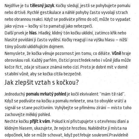
Nejdříve je tu
tělesný jazyk
. Kočky sledují, jestli se pohybujete pomalu
nebo drtivě. Rychlé gestikulace a náhlé pohyby často vyvolají strach
nebo obrannou reakci. Když se podíváte přímo do očí, může to vypadat
jako výzva – kočky si to pamatují jako nebezpečí.
Další prvek je
hlas
. Hladký, klidný tón kočku uklidní, zatímco křik nebo
hlasité povídání ji často vyděsí. Kočky reagují i na výšku hlasu – nižší
tóny působí uklidňujícím dojmem.
Nemyslete, že kočka věnuje pozornost jen tomu, co děláte.
Vůně
hraje
obrovskou roli. Každý parfém, čisticí prostředek nebo i vůně jídla může
kočce říct, zda je situace známá nebo cizí. Proto je dobré mít v domě
stabilní vůně, aby se kočka cítila bezpečně.
Jak zlepšit vztah s kočkou?
Jednoduchý
pomalu mrkatý pohled
je kočií ekvivalent “mám tě rád”.
Když se podíváte na kočku a pomalu mrknete, ona to obvykle vrátí a
signál se stane pozitivním. Vyhýbejte se přímému zírání – místo toho
zachovejte měkký pohled.
Nechte kočku
přijít k vám
. Pokud k ní přistupujete s otevřenou dlaní a
klidným hlasem, ukazujete, že nejste hrozbou. Nabídněte jí místa na
odpočinek, kde se může schovat, když potřebuje soukromí.Pravidelně