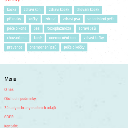
kočka
zdraví koní
zdraví koček
chování koček
příznaky
kočky
zdraví
zdraví psa
veterinární péče
péče o koně
pes
toxoplazmóza
zdraví psů
chování psa
koně
onemocnění koní
zdraví kočky
prevence
onemocnění psů
péče o kočky
Menu
O nás
Obchodní podmínky
Zásady ochrany osobních údajů
GDPR
Kontakt