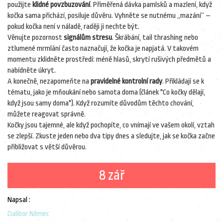
použijte
klidné povzbuzování
. Přiměřená dávka pamlsků a mazlení, když
kočka sama přichází, posiluje důvěru. Vyhněte se nutnému „mazání“ –
pokud kočka není v náladě, raději ji nechte být.
Věnujte pozornost
signálům stresu
. Škrábání, tail thrashing nebo
ztlumené mrmlání často naznačují, že kočka je napjatá. V takovém
momentu zklidněte prostředí: méně hlasů, skrytí rušivých předmětů a
nabídněte úkryt.
A konečně, nezapomeňte na
pravidelné kontrolní rady
. Přikládají se k
tématu, jako je mňoukání nebo samota doma (článek "Co kočky dělají,
když jsou samy doma"). Když rozumíte důvodům těchto chování,
můžete reagovat správně.
Kočky jsou tajemné, ale když pochopíte, co vnímají ve vašem okolí, vztah
se zlepší. Zkuste jeden nebo dva tipy dnes a sledujte, jak se kočka začne
přibližovat s větší důvěrou.
8 zář
Napsal :
Dalibor Němec