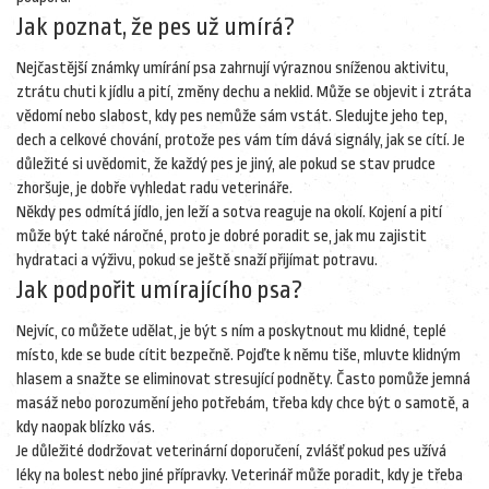
Jak poznat, že pes už umírá?
Nejčastější známky umírání psa zahrnují výraznou sníženou aktivitu,
ztrátu chuti k jídlu a pití, změny dechu a neklid. Může se objevit i ztráta
vědomí nebo slabost, kdy pes nemůže sám vstát. Sledujte jeho tep,
dech a celkové chování, protože pes vám tím dává signály, jak se cítí. Je
důležité si uvědomit, že každý pes je jiný, ale pokud se stav prudce
zhoršuje, je dobře vyhledat radu veterináře.
Někdy pes odmítá jídlo, jen leží a sotva reaguje na okolí. Kojení a pití
může být také náročné, proto je dobré poradit se, jak mu zajistit
hydrataci a výživu, pokud se ještě snaží přijímat potravu.
Jak podpořit umírajícího psa?
Nejvíc, co můžete udělat, je být s ním a poskytnout mu klidné, teplé
místo, kde se bude cítit bezpečně. Pojďte k němu tiše, mluvte klidným
hlasem a snažte se eliminovat stresující podněty. Často pomůže jemná
masáž nebo porozumění jeho potřebám, třeba kdy chce být o samotě, a
kdy naopak blízko vás.
Je důležité dodržovat veterinární doporučení, zvlášť pokud pes užívá
léky na bolest nebo jiné přípravky. Veterinář může poradit, kdy je třeba