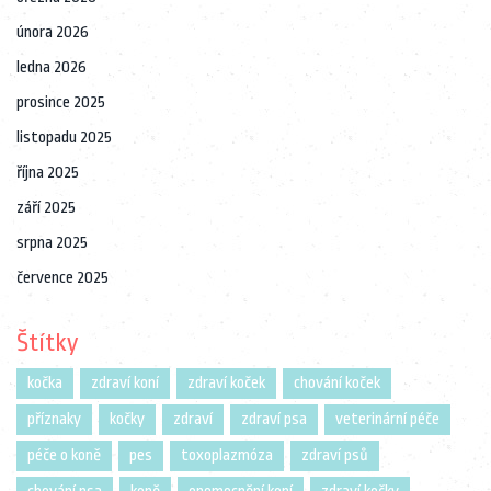
února 2026
ledna 2026
prosince 2025
listopadu 2025
října 2025
září 2025
srpna 2025
července 2025
Štítky
kočka
zdraví koní
zdraví koček
chování koček
příznaky
kočky
zdraví
zdraví psa
veterinární péče
péče o koně
pes
toxoplazmóza
zdraví psů