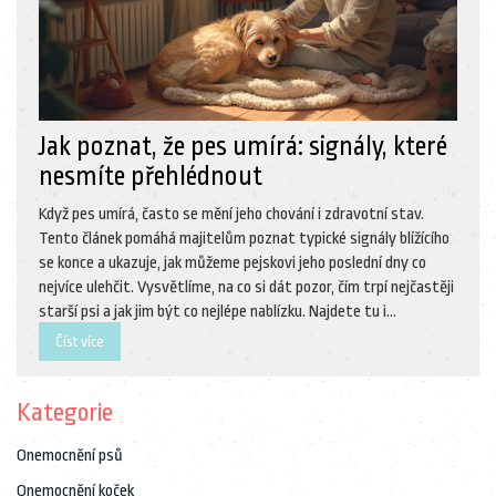
Jak poznat, že pes umírá: signály, které
nesmíte přehlédnout
Když pes umírá, často se mění jeho chování i zdravotní stav.
Tento článek pomáhá majitelům poznat typické signály blížícího
se konce a ukazuje, jak můžeme pejskovi jeho poslední dny co
nejvíce ulehčit. Vysvětlíme, na co si dát pozor, čím trpí nejčastěji
starší psi a jak jim být co nejlépe nablízku. Najdete tu i
doporučení, kdy už je na místě uvažovat o návštěvě veterináře.
Číst více
Praktické informace vám pomůžou připravit se na tuto těžkou
životní situaci.
Kategorie
Onemocnění psů
Onemocnění koček