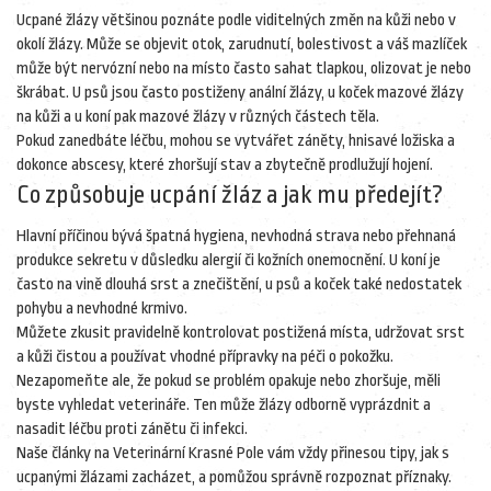
Ucpané žlázy většinou poznáte podle viditelných změn na kůži nebo v
okolí žlázy. Může se objevit otok, zarudnutí, bolestivost a váš mazlíček
může být nervózní nebo na místo často sahat tlapkou, olizovat je nebo
škrábat. U psů jsou často postiženy anální žlázy, u koček mazové žlázy
na kůži a u koní pak mazové žlázy v různých částech těla.
Pokud zanedbáte léčbu, mohou se vytvářet záněty, hnisavé ložiska a
dokonce abscesy, které zhoršují stav a zbytečně prodlužují hojení.
Co způsobuje ucpání žláz a jak mu předejít?
Hlavní příčinou bývá špatná hygiena, nevhodná strava nebo přehnaná
produkce sekretu v důsledku alergií či kožních onemocnění. U koní je
často na vině dlouhá srst a znečištění, u psů a koček také nedostatek
pohybu a nevhodné krmivo.
Můžete zkusit pravidelně kontrolovat postižená místa, udržovat srst
a kůži čistou a používat vhodné přípravky na péči o pokožku.
Nezapomeňte ale, že pokud se problém opakuje nebo zhoršuje, měli
byste vyhledat veterináře. Ten může žlázy odborně vyprázdnit a
nasadit léčbu proti zánětu či infekci.
Naše články na Veterinární Krasné Pole vám vždy přinesou tipy, jak s
ucpanými žlázami zacházet, a pomůžou správně rozpoznat příznaky.