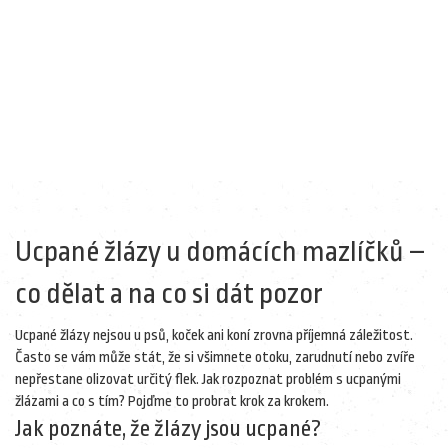
Ucpané žlázy u domácích mazlíčků –
co dělat a na co si dát pozor
Ucpané žlázy nejsou u psů, koček ani koní zrovna příjemná záležitost.
Často se vám může stát, že si všimnete otoku, zarudnutí nebo zvíře
nepřestane olizovat určitý flek. Jak rozpoznat problém s ucpanými
žlázami a co s tím? Pojďme to probrat krok za krokem.
Jak poznáte, že žlázy jsou ucpané?