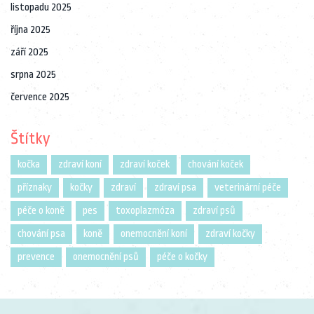
listopadu 2025
října 2025
září 2025
srpna 2025
července 2025
Štítky
kočka
zdraví koní
zdraví koček
chování koček
příznaky
kočky
zdraví
zdraví psa
veterinární péče
péče o koně
pes
toxoplazmóza
zdraví psů
chování psa
koně
onemocnění koní
zdraví kočky
prevence
onemocnění psů
péče o kočky