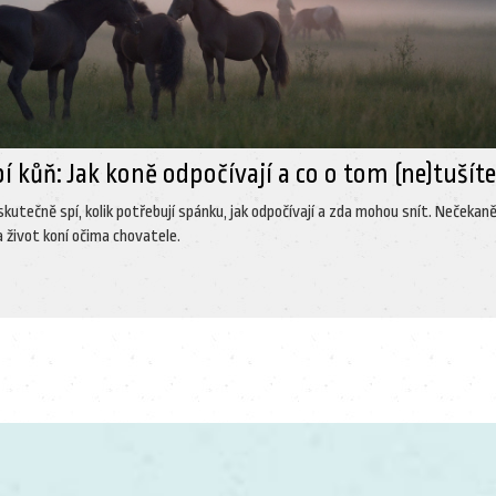
pí kůň: Jak koně odpočívají a co o tom (ne)tušít
 skutečně spí, kolik potřebují spánku, jak odpočívají a zda mohou snít. Nečekan
 život koní očima chovatele.