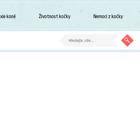
xie koně
Životnost kočky
Nemoci z kočky