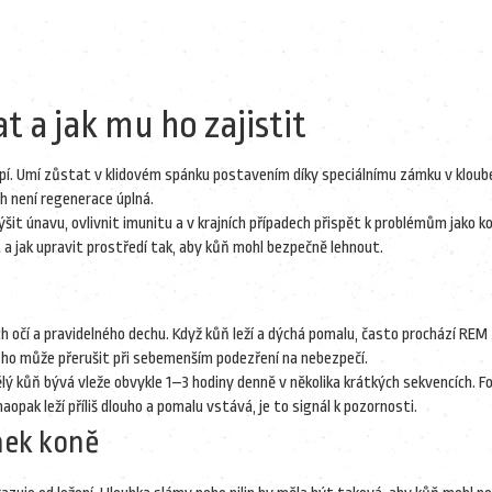
 a jak mu ho zajistit
espí. Umí zůstat v klidovém spánku postavením díky speciálnímu zámku v kloub
ch není regenerace úplná.
it únavu, ovlivnit imunitu a v krajních případech přispět k problémům jako ko
 a jak upravit prostředí tak, aby kůň mohl bezpečně lehnout.
 očí a pravidelného dechu. Když kůň leží a dýchá pomalu, často prochází REM 
ůň ho může přerušit při sebemenším podezření na nebezpečí.
pělý kůň bývá vleže obvykle 1–3 hodiny denně v několika krátkých sekvencích. Fo
opak leží příliš dlouho a pomalu vstává, je to signál k pozornosti.
ánek koně