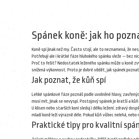
Spánek koně: jak ho poznat
Koně spí jinak než my. Často stojí, ale to neznamená, že n
Potřebují ale i krátké fáze hlubokého spánku vleže — bez ni
Proč to řešit? Nedostatek leženého spánku může u koně zvýš
snížená výkonnost. Proto je dobré vědět, jak spánek poznat
Jak poznat, že kůň spí
Lehké spánkové fáze poznáš podle uvolněné hlavy, zavřených
musí mít, jinak se nevyspí. Postojový spánek je kratší a k
U klisen nebo starších koní sleduj i délku ležení: zdravý dos
mladí koně leží výrazně déle. Pokud kůň vůbec nelehá, nebo na
Praktické tipy pro kvalitní sp