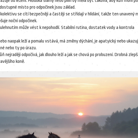
razuje od ležení. Hloubka slámy nebo pilin by měla být taková, aby kůň mohl p
 dostupné místo pro odpočinek jsou základ.
lektivu se cítí bezpečněji a častěji se střídají v hlídání, takže ten unavený 
pšuje noční odpočinek.
 ulehnutím může vést k nepohodlí. Stabilní rutina, dostatek vody a kontrola
nebo naopak leží a pomalu vstává, má změny dýchání, je apatyický nebo ukazu
cné nebo ty po úrazu.
ň nejraději odpočívá, jak dlouho leží a jak se chová po probuzení. Drobná zlepš
ravějšího koně.