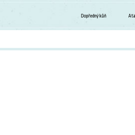
Dopředný kůň
Ata