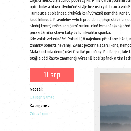
Zajisti měkkou a suchou podestýlku. Příliš tvrdá podlaha od
opřít boky a hlavu. Uvolněné stáje bez ostrých hran a volně
Turnout a společnost druhých koní výrazně pomáhá. Koně v ko
klidu lehnout. Pravidelný výběh přes den snižuje stres a zle
Sleduj krmný režim a večerní rutinu. Plné krmení těsně před
parazitárního stavu taky ovlivní kvalitu spánku.
Kdy volat veterináře? Pokud kůň najednou přestane ležet, 
známky bolesti, neváhej. Zvlášť pozor na starší koně, nemo
Malá kontrola denně ušetří velké problémy. Podívej se, kde ků
stáji a péči často znamenají výrazně lepší spánek a tím i zd
11 srp
Napsal :
Dalibor Němec
Kategorie :
Zdraví koní