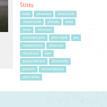
Štítky
kočka
zdraví koní
zdraví koček
chování koček
příznaky
kočky
zdraví
zdraví psa
e
veterinární péče
péče o koně
pes
toxoplazmóza
zdraví psů
ě
chování psa
koně
onemocnění koní
zdraví kočky
prevence
onemocnění psů
péče o kočky