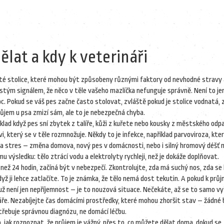
dělat a kdy k veterináři
té stolice, které mohou být způsobeny různými faktory od nevhodné stravy 
 častým signálem, že něco v těle vašeho mazlíčka nefunguje správně.
Není to je
c. Pokud se váš pes začne často stolovat, zvláště pokud je stolice vodnatá, 
průjem u psa zmizí sám, ale to je nebezpečná chyba.
íklad když pes sní zbytek z talíře, kůži z kuřete nebo kousky z městského odp
vi
, který se v těle rozmnožuje. Někdy to je
infekce
,
například parvoviroza, kter
a stres – změna domova, nový pes v domácnosti, nebo i silný hromový déšť
 výsledku: tělo ztrácí vodu a elektrolyty rychleji, než je dokáže doplňovat.
než 24 hodin, začíná být v nebezpečí. Zkontrolujte, zda má suchý nos, zda se
 ji lehce zatlačíte. To je známka, že tělo nemá dost tekutin. A pokud k prů
ž není jen nepříjemnost – je to nouzová situace. Nečekáte, až se to samo vyř
ře. Nezabíjejte čas domácími prostředky, které mohou zhoršit stav – žádné 
třebuje správnou diagnózu, ne domácí léčbu.
o, jak rozpoznat, že průjem je vážný, přes to, co můžete dělat doma, dokud se