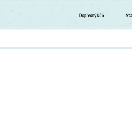
Dopředný kůň
Ata