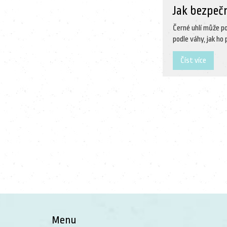
Jak bezpeč
Černé uhlí může po
podle váhy, jak ho
Číst více
Menu