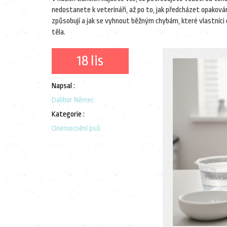
nedostanete k veterináři, až po to, jak předcházet opakován
způsobují a jak se vyhnout běžným chybám, které vlastníci děl
těla.
18 lis
Napsal :
Dalibor Němec
Kategorie :
Onemocnění psů