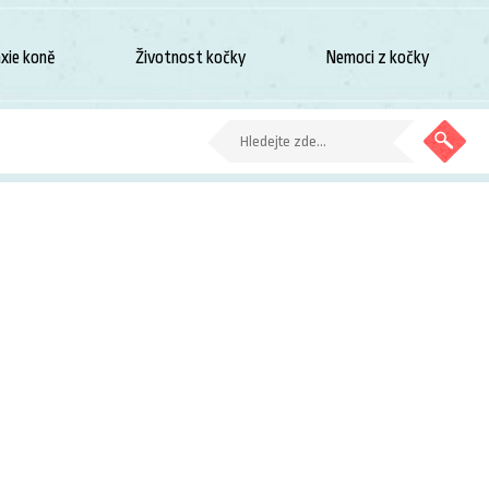
xie koně
Životnost kočky
Nemoci z kočky