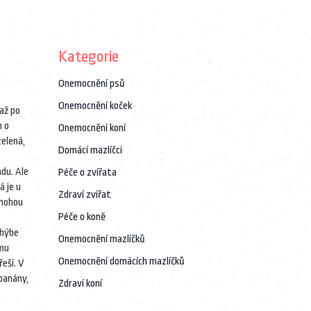
Kategorie
Onemocnění psů
Onemocnění koček
až po
n o
Onemocnění koní
zelená,
Domácí mazlíčci
adu
. Ale
Péče o zvířata
á je u
Zdraví zvířat
 mohou
Péče o koně
 hýbe
Onemocnění mazlíčků
jmu
Onemocnění domácích mazlíčků
eší. V
banány,
Zdraví koní