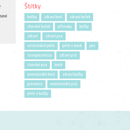
ě
Štítky
psovi
kočka
zdraví koní
zdraví koček
chování koček
příznaky
kočky
zdraví
zdraví psa
veterinární péče
péče o koně
pes
toxoplazmóza
zdraví psů
chování psa
koně
onemocnění koní
zdraví kočky
prevence
onemocnění psů
péče o kočky