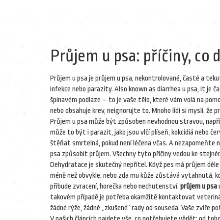
Průjem u psa: příčiny, co 
Průjem u psa je
průjem u psa
,
nekontrolované, časté a teku
infekce nebo parazity
. Also known as
diarrhea u psa
, it je
špinavém podlaze – to je vaše tělo, které vám volá na pomo
nebo obsahuje krev, neignorujte to. Mnoho lidí si myslí, že 
Průjem u psa může být způsoben
nevhodnou stravou
,
např
může to být i
parazit
,
jako jsou vlčí plíseň, kokcidiá nebo čer
štěňat smrtelná, pokud není léčena včas
. A nezapomeňte n
psa způsobit průjem. Všechny tyto příčiny vedou ke stejnému
Dehydratace je skutečný nepřítel. Když pes má průjem déle 
méně než obvykle, nebo zda mu kůže zůstává vytahnutá, když
přibude zvracení, horečka nebo nechutenství,
průjem u psa
u
takovém případě je potřeba okamžitě kontaktovat veteriná
žádné rýže, žádné „zkušené“ rady od souseda. Vaše zvíře po
V našich článcích najdete vše, co potřebujete vědět: od toh