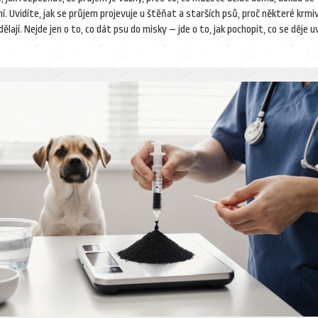
í. Uvidíte, jak se průjem projevuje u štěňat a starších psů, proč některé krmi
ají. Nejde jen o to, co dát psu do misky – jde o to, jak pochopit, co se děje u