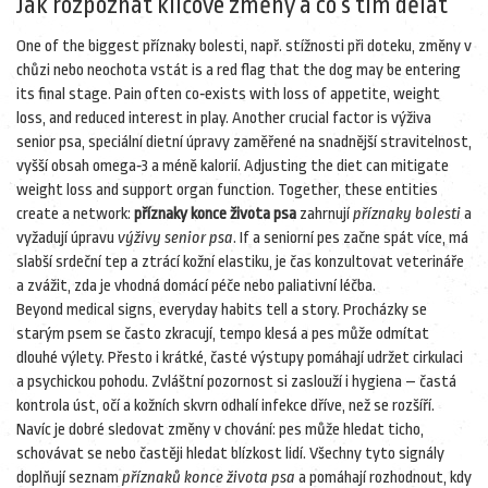
Jak rozpoznat klíčové změny a co s tím dělat
One of the biggest
příznaky bolesti
,
např. stížnosti při doteku, změny v
chůzi nebo neochota vstát
is a red flag that the dog may be entering
its final stage. Pain often co‑exists with loss of appetite, weight
loss, and reduced interest in play. Another crucial factor is
výživa
senior psa
,
speciální dietní úpravy zaměřené na snadnější stravitelnost,
vyšší obsah omega‑3 a méně kalorií
. Adjusting the diet can mitigate
weight loss and support organ function. Together, these entities
create a network:
příznaky konce života psa
zahrnují
příznaky bolesti
a
vyžadují úpravu
výživy senior psa
. If a seniorní pes začne spát více, má
slabší srdeční tep a ztrácí kožní elastiku, je čas konzultovat veterináře
a zvážit, zda je vhodná domácí péče nebo paliativní léčba.
Beyond medical signs, everyday habits tell a story. Procházky se
starým psem se často zkracují, tempo klesá a pes může odmítat
dlouhé výlety. Přesto i krátké, časté výstupy pomáhají udržet cirkulaci
a psychickou pohodu. Zvláštní pozornost si zaslouží i hygiena – častá
kontrola úst, očí a kožních skvrn odhalí infekce dříve, než se rozšíří.
Navíc je dobré sledovat změny v chování: pes může hledat ticho,
schovávat se nebo častěji hledat blízkost lidí. Všechny tyto signály
doplňují seznam
příznaků konce života psa
a pomáhají rozhodnout, kdy