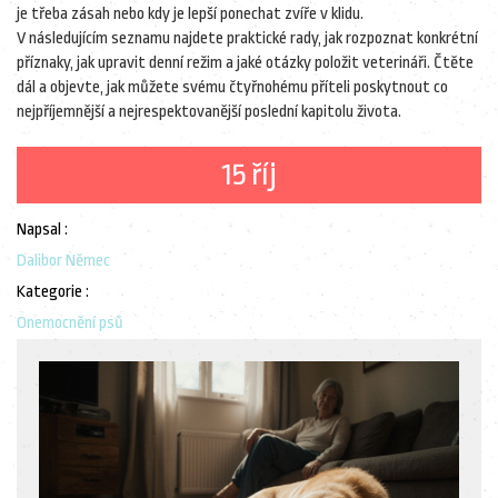
je třeba zásah nebo kdy je lepší ponechat zvíře v klidu.
V následujícím seznamu najdete praktické rady, jak rozpoznat konkrétní
příznaky, jak upravit denní režim a jaké otázky položit veterináři. Čtěte
dál a objevte, jak můžete svému čtyřnohému příteli poskytnout co
nejpříjemnější a nejrespektovanější poslední kapitolu života.
15 říj
Napsal :
Dalibor Němec
Kategorie :
Onemocnění psů