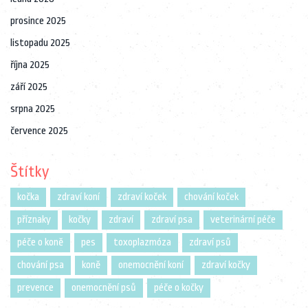
prosince 2025
listopadu 2025
října 2025
září 2025
srpna 2025
července 2025
Štítky
kočka
zdraví koní
zdraví koček
chování koček
příznaky
kočky
zdraví
zdraví psa
veterinární péče
péče o koně
pes
toxoplazmóza
zdraví psů
chování psa
koně
onemocnění koní
zdraví kočky
prevence
onemocnění psů
péče o kočky