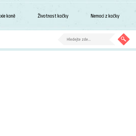
xie koně
Životnost kočky
Nemoci z kočky