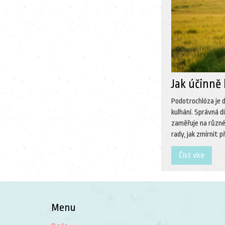
Jak účinně
Podotrochlóza je 
kulhání. Správná d
zaměřuje na různé
rady, jak zmírnit 
Číst více
Menu