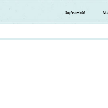
Dopředný kůň
Ata