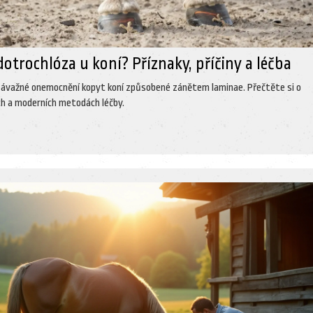
dotrochlóza u koní? Příznaky, příčiny a léčba
závažné onemocnění kopyt koní způsobené zánětem laminae. Přečtěte si o
ích a moderních metodách léčby.