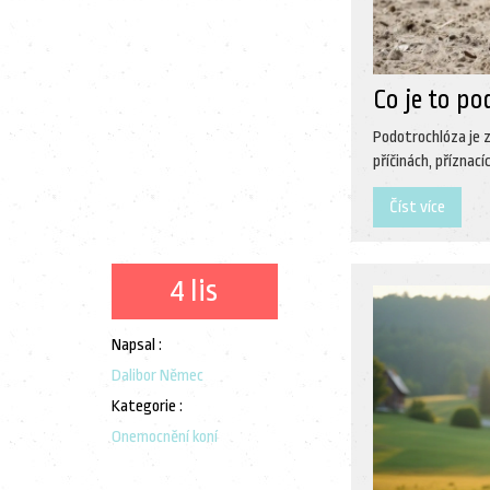
Co je to po
Podotrochlóza je 
příčinách, příznac
Číst více
4 lis
Napsal :
Dalibor Němec
Kategorie :
Onemocnění koní