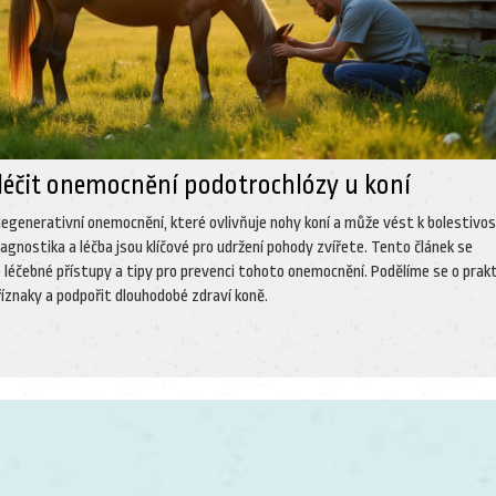
 léčit onemocnění podotrochlózy u koní
degenerativní onemocnění, které ovlivňuje nohy koní a může vést k bolestivos
iagnostika a léčba jsou klíčové pro udržení pohody zvířete. Tento článek se
 léčebné přístupy a tipy pro prevenci tohoto onemocnění. Podělíme se o prak
příznaky a podpořit dlouhodobé zdraví koně.