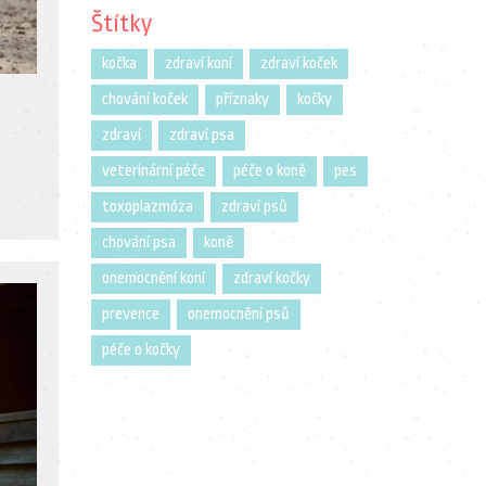
Štítky
kočka
zdraví koní
zdraví koček
chování koček
příznaky
kočky
zdraví
zdraví psa
veterinární péče
péče o koně
pes
toxoplazmóza
zdraví psů
chování psa
koně
onemocnění koní
zdraví kočky
prevence
onemocnění psů
péče o kočky