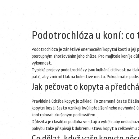
Podotrochlóza u koní: co t
Podotrochlóza je zánětlivé onemocnění kopytní kosti a její 
postupným zhoršováním jeho chůze. Pro majitele koní je dů
výkonnost.
Typické projevy podotrochlózy jsou kulhání, citlivost na tla
patě, aby zmírnil tlak na bolestivé místo. Pokud máte podezř
Jak pečovat o kopyta a předch
Pravidelná údržba kopyt je základ. To znamená časté čištění
kopytní kosti často vznikají kvůli přetížení nebo nevhodné
kontrolovat zkušeným podkovářem.
Důležitá je i kvalitní podlaha ve stáji a výběh, aby nedoc
pohybu také přispívají k dobrému stavu kopyt a celkovému z
Co dělat, když vaše kopyto něc