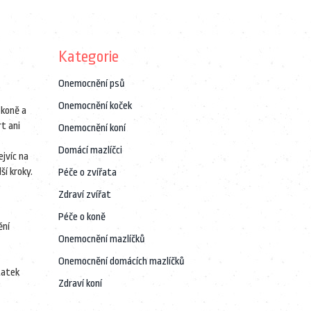
Kategorie
Onemocnění psů
Onemocnění koček
 koně a
t ani
Onemocnění koní
Domácí mazlíčci
ejvíc na
ší kroky.
Péče o zvířata
Zdraví zvířat
Péče o koně
ění
Onemocnění mazlíčků
Onemocnění domácích mazlíčků
tatek
Zdraví koní