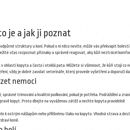
o je a jak ji poznat
podpůrné struktury u koní. Pokud o ni něco nevíte, může vás překvapit bolestí
ležité včas rozpoznat příznaky a správně reagovat, aby kůň neztrácel komfor
k v oblasti kopyta a často i oteklá pata. Můžete si všimnout, že kůň stojí co n
ení, vždy je dobré zavolat veterináře, který provede vyšetření a doporučí dal
ázet nemoci
, správné trimování a kvalitní podkování, pokud je potřeba. Podráždění a zran
 úpravě kopyt. Proto dbejte na vyváženou zátěž a nechte kopyta pravidelně
házelo k ostrým nášlapům nebo přílišnému tlaku na kopyto. Vhodná strava a dos
draví koně.
o bolí