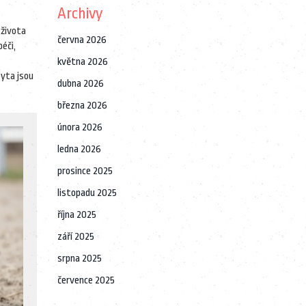
Archivy
 života
června 2026
péči,
května 2026
pyta jsou
dubna 2026
března 2026
února 2026
ledna 2026
prosince 2025
listopadu 2025
října 2025
září 2025
srpna 2025
července 2025