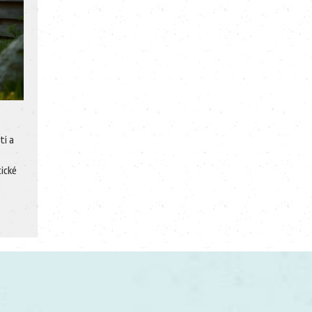
ti a
tické