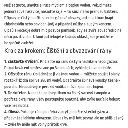
Než začnete, umyjte si ruce mýdlem a teplou vodou. Pokud máte
jednorázové rukavice, nasaďte si je – to sníží riziko přenosu bakterií.
Připravte čistý hadřík, sterilní gázové obvazy, antiseptikum (např.
chlorhexidin nebo povidon-jod) a případně nůžky s tupým koncem.
U psů a koček je dobré mít po ruce pamlsek, aby se zvíře soustředilo na
něco pozitivního. U koní potřebujete klidnou oblast, kde je můžete
bezpečně zadržet.
Krok za krokem: Čištění a obvazování rány
1. Zastavte krvácení.
Přitlačte na ránu čistým hadříkem nebo gázou.
Pokud krvácení nepřestane po 5 minutách, vyhledejte veterináře.
2. Očistěte ránu.
Opláchněte ji vlažnou vodou – můžete použít i slaný
roztok (1 lžička soli ve 250 ml vody). Odstraňte špinavé kousky těsně k
povrchu. Nepoužívejte peroxid vodíku, může zpomalit hojení.
3. Dezinfekce.
Naneste antiseptikum na čistý vatový tampón a
potřete okraj rány. Vždy postupujte opatrně, aby zvíře necítilo bolest
více než nutná.
4. Obvaz.
Pokud je ránu potřeba zakrýt, položte sterilní gázu a
připevněte lehkým obvazem. Obvaz by měl být pevný, ale ne příliš těsný
– zvíře by mělo mít volný průtok krve.