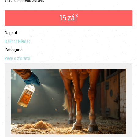
vrátí do plného zdraví.
15 zář
Napsal :
Dalibor Němec
Kategorie :
Péče o zvířata