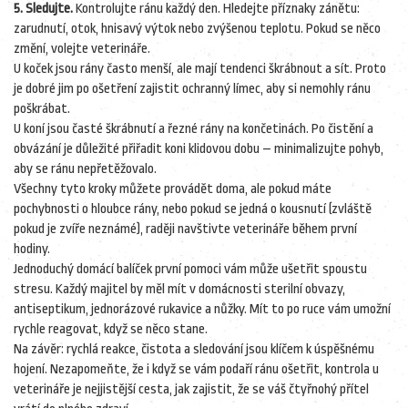
5. Sledujte.
Kontrolujte ránu každý den. Hledejte příznaky zánětu:
zarudnutí, otok, hnisavý výtok nebo zvýšenou teplotu. Pokud se něco
změní, volejte veterináře.
U koček jsou rány často menší, ale mají tendenci škrábnout a sít. Proto
je dobré jim po ošetření zajistit ochranný límec, aby si nemohly ránu
poškrábat.
U koní jsou časté škrábnutí a řezné rány na končetinách. Po čistění a
obvázání je důležité přiřadit koni klidovou dobu – minimalizujte pohyb,
aby se ránu nepřetěžovalo.
Všechny tyto kroky můžete provádět doma, ale pokud máte
pochybnosti o hloubce rány, nebo pokud se jedná o kousnutí (zvláště
pokud je zvíře neznámé), raději navštivte veterináře během první
hodiny.
Jednoduchý domácí balíček první pomoci vám může ušetřit spoustu
stresu. Každý majitel by měl mít v domácnosti sterilní obvazy,
antiseptikum, jednorázové rukavice a nůžky. Mít to po ruce vám umožní
rychle reagovat, když se něco stane.
Na závěr: rychlá reakce, čistota a sledování jsou klíčem k úspěšnému
hojení. Nezapomeňte, že i když se vám podaří ránu ošetřit, kontrola u
veterináře je nejjistější cesta, jak zajistit, že se váš čtyřnohý přítel