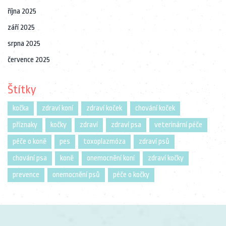
října 2025
září 2025
srpna 2025
července 2025
Štítky
kočka
zdraví koní
zdraví koček
chování koček
příznaky
kočky
zdraví
zdraví psa
veterinární péče
péče o koně
pes
toxoplazmóza
zdraví psů
chování psa
koně
onemocnění koní
zdraví kočky
prevence
onemocnění psů
péče o kočky