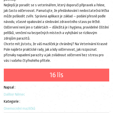
Nejlepší je poradit se s veterinářem, který doporučí přípravek a řekne,
jak často odčervovat. Pamatujte, že předávkování i nedostatečná léčba
může poškodit zvíře. Správná aplikace je základ – podání přesně podle
návodu, včasné opakování a sledování zdravotního stavu po léčbě.
Odčervení není jen o tabletách – důležitá je i hygiena, pravidelné čištění
pelíšků, venčení na bezpečných místech a vyhýbání se rizikovým
zdrojům parazitů.
Chcete mít jistotu, že váš mazlíček je chráněný? Na Veterinární Krasné
Pole najdete praktické rady, jak a kdy odčervovat, jak rozpoznat
příznaky napadení parazity a jak zvládnout odčervení bez stresu pro
vás i vašeho čtyřnohého přítele.
16 lis
Napsal :
Dalibor Němec
Kategorie :
Onemocnění mazlíčků