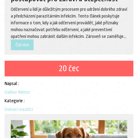
Odčervení u lidí je důležitým procesem pro udržení dobrého zdraví
a předcházení parazitárním infekcím. Tento článek poskytuje
informace o tom, kdy a jak odčervení provádět, jaké příznaky
mohou naznačovat potřebu odčervení, a jaké preventivní
opatření mohou zabránit dalším infekcím. Zároveň se zaměřuje
na to, jak odčervení provádět u jednotlivců v souladu s
Číst více
doporučeními odborníků. Pomáhá čtenářům lépe porozumět
procesu a jeho důležitosti pro celkovou pohodu.
20 čec
Napsal :
Dalibor Němec
Kategorie :
Domácí mazlíčci