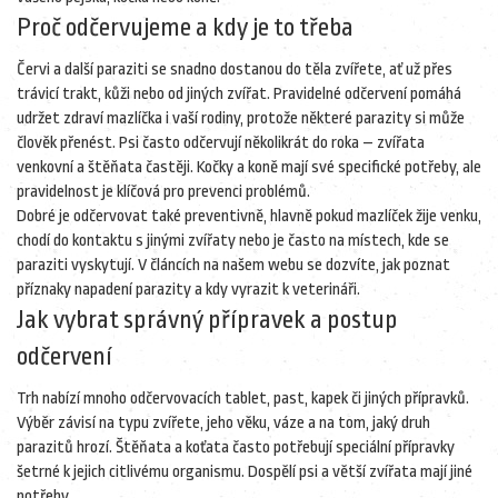
Proč odčervujeme a kdy je to třeba
Červi a další paraziti se snadno dostanou do těla zvířete, ať už přes
trávicí trakt, kůži nebo od jiných zvířat. Pravidelné odčervení pomáhá
udržet zdraví mazlíčka i vaší rodiny, protože některé parazity si může
člověk přenést. Psi často odčervují několikrát do roka – zvířata
venkovní a štěňata častěji. Kočky a koně mají své specifické potřeby, ale
pravidelnost je klíčová pro prevenci problémů.
Dobré je odčervovat také preventivně, hlavně pokud mazlíček žije venku,
chodí do kontaktu s jinými zvířaty nebo je často na místech, kde se
paraziti vyskytují. V článcích na našem webu se dozvíte, jak poznat
příznaky napadení parazity a kdy vyrazit k veterináři.
Jak vybrat správný přípravek a postup
odčervení
Trh nabízí mnoho odčervovacích tablet, past, kapek či jiných přípravků.
Výběr závisí na typu zvířete, jeho věku, váze a na tom, jaký druh
parazitů hrozí. Štěňata a koťata často potřebují speciální přípravky
šetrné k jejich citlivému organismu. Dospělí psi a větší zvířata mají jiné
potřeby.