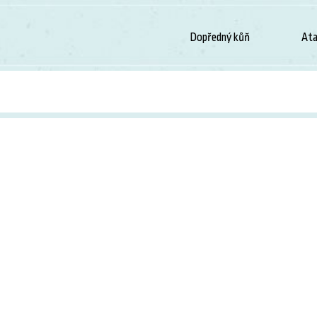
Dopředný kůň
Ata