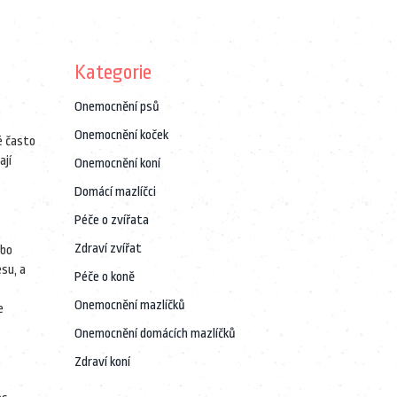
Kategorie
Onemocnění psů
Onemocnění koček
é často
ají
Onemocnění koní
Domácí mazlíčci
Péče o zvířata
Zdraví zvířat
ebo
esu, a
Péče o koně
Onemocnění mazlíčků
e
Onemocnění domácích mazlíčků
Zdraví koní