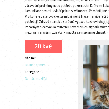
Pokud vaše kočka neustále mňouká, může se z ní snažit něco
zdravotní problémy nebo potřebu pozornosti. Kočky se také
komunikace s vámi. Zvlášť pokud si všimnete, že mění i jiné 
Pro koně je zase typické, že mluví méně hlasem a více řečí t
potřebují. Zdravý spánek a správná výbava také ovlivňují jej
Pozorným sledováním mluvení i neverbálních signálů můžet
mezi vámi a vašimi zvířaty – naučte se ji správně chápat.
20 kvě
Napsal :
Dalibor Němec
Kategorie :
Domácí mazlíčci