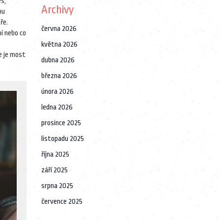
es,
Archivy
bu
ře.
června 2026
pí nebo co
května 2026
e je most
dubna 2026
března 2026
února 2026
ledna 2026
prosince 2025
listopadu 2025
října 2025
září 2025
srpna 2025
července 2025