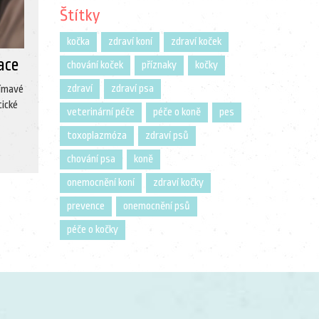
Štítky
kočka
zdraví koní
zdraví koček
ace
chování koček
příznaky
kočky
zdraví
zdraví psa
jímavé
tické
veterinární péče
péče o koně
pes
toxoplazmóza
zdraví psů
chování psa
koně
onemocnění koní
zdraví kočky
prevence
onemocnění psů
péče o kočky