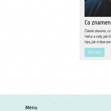
Co znamená
Článek zkoumá, co
fakty a rady, jak 
tipy, jak si lépe 
Číst více
Menu