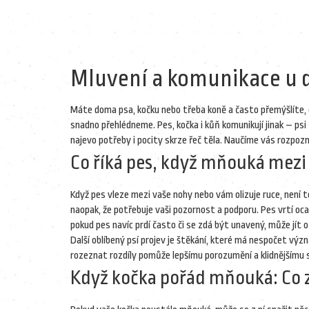
Mluvení a komunikace u 
Máte doma psa, kočku nebo třeba koně a často přemýšlíte, co
snadno přehlédneme. Pes, kočka i kůň komunikují jinak – ps
najevo potřeby i pocity skrze řeč těla. Naučíme vás rozpozna
Co říká pes, když mňouká mez
Když pes vleze mezi vaše nohy nebo vám olizuje ruce, není to
naopak, že potřebuje vaši pozornost a podporu. Pes vrtí oca
pokud pes navíc prdí často či se zdá být unavený, může jít
Další oblíbený psí projev je štěkání, které má nespočet vý
rozeznat rozdíly pomůže lepšímu porozumění a klidnějšímu s
Když kočka pořád mňouká: Co 