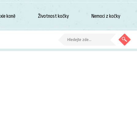
xie koně
Životnost kočky
Nemoci z kočky