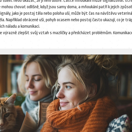
 sdělit nebo ukázat, že jí není dobře. Časté mňoukání může signalizovat str
 mohou chovat odlišně, když jsou samy doma, a mňoukání patří k jejich způso
signály, jako je postoj těla nebo poloha uší, může být čas na návštěvu veteriná
ěla. Například obrácené uši, pohyb ocasem nebo postoj často ukazují, co je trá
ich náladu a komunikaci.
e výrazně zlepšit svůj vztah s mazlíčky a předcházet problémům. Komunikac