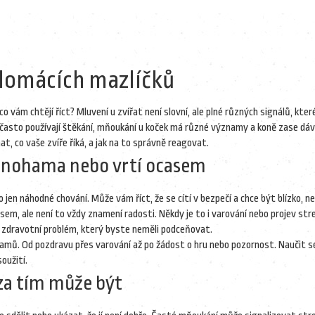
domácích mazlíčků
 vám chtějí říct? Mluvení u zvířat není slovní, ale plné různých signálů, kter
i často používají štěkání, mňoukání u koček má různé významy a koně zase dáv
t, co vaše zvíře říká, a jak na to správně reagovat.
i nohama nebo vrtí ocasem
 jen náhodné chování. Může vám říct, že se cítí v bezpečí a chce být blízko, n
sem, ale není to vždy znamení radosti. Někdy je to i varování nebo projev str
 o zdravotní problém, který byste neměli podceňovat.
znamů. Od pozdravu přes varování až po žádost o hru nebo pozornost. Naučit s
oužití.
za tím může být