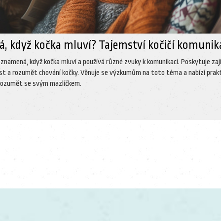
, když kočka mluví? Tajemství kočičí komunik
 znamená, když kočka mluví a používá různé zvuky k komunikaci. Poskytuje za
číst a rozumět chování kočky. Věnuje se výzkumům na toto téma a nabízí prak
porozumět se svým mazlíčkem.