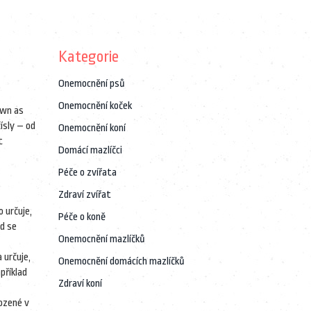
Kategorie
Onemocnění psů
Onemocnění koček
own as
ísly – od
Onemocnění koní
t
Domácí mazlíčci
Péče o zvířata
Zdraví zvířat
o určuje,
Péče o koně
ud se
Onemocnění mazlíčků
 určuje,
Onemocnění domácích mazlíčků
příklad
Zdraví koní
rozené v