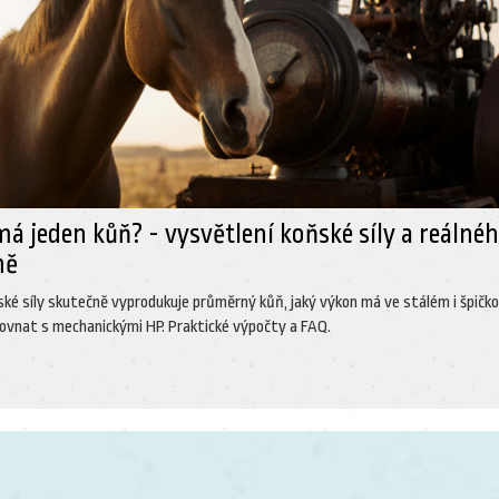
má jeden kůň? - vysvětlení koňské síly a reálné
ně
ňské síly skutečně vyprodukuje průměrný kůň, jaký výkon má ve stálém i špič
orovnat s mechanickými HP. Praktické výpočty a FAQ.