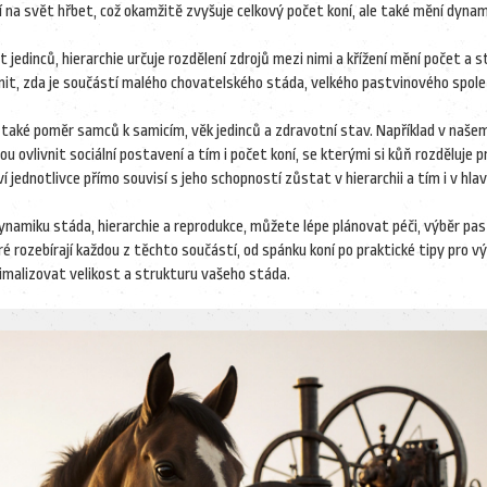
í na svět hřbet, což okamžitě zvyšuje celkový počet koní, ale také mění dyna
 jedinců, hierarchie určuje rozdělení zdrojů mezi nimi a křížení mění počet a s
dnit, zda je součástí malého chovatelského stáda, velkého pastvinového spol
le také poměr samců k samicím, věk jedinců a zdravotní stav. Například v našem
u ovlivnit sociální postavení a tím i počet koní, se kterými si kůň rozděluje p
 jednotlivce přímo souvisí s jeho schopností zůstat v hierarchii a tím i v hlav
 dynamiku stáda, hierarchie a reprodukce, můžete lépe plánovat péči, výběr pa
ré rozebírají každou z těchto součástí, od spánku koní po praktické tipy pro v
ptimalizovat velikost a strukturu vašeho stáda.