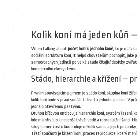
Kolik koní má jeden kůň –
When talking about
počet koní u jednoho koně
,
to je otázka
sociální struktura koní
, it helps chovatelům pochopit, jaké 
samostatných jedinců po velká stáda čítající desítky zvířa
komplexního ekosystému.
Stádo, hierarchie a křížení – 
Prvním souvisejícím pojmem je
stádo koní
,
skupina koní žijíc
kolik koní bude v praxi součástí života jednoho jedince. V 
jedná o otevřenou pastvinu.
Druhou klíčovou entitou je
hierarchie koní
,
systém řazení, k
kdo má přístup k nejlepší trávě, vodě a reprodukční šanci. Hi
silný samec často kontroluje několik samic a jejich potomky, 
Třetí součástí je
křížení koní
,
proces reprodukce, který mění