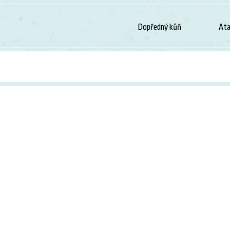
Dopředný kůň
Ata