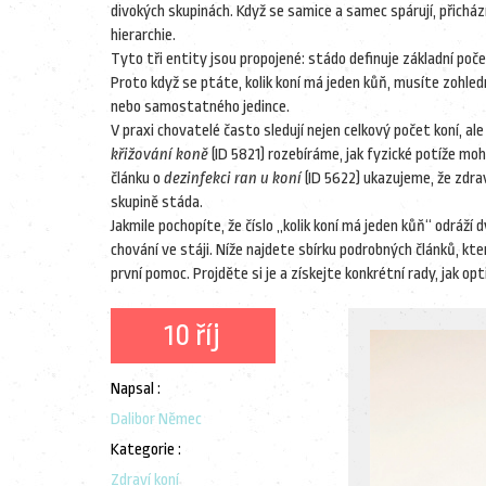
divokých skupinách. Když se samice a samec spárují, přicház
hierarchie.
Tyto tři entity jsou propojené: stádo definuje základní počet
Proto když se ptáte, kolik koní má jeden kůň, musíte zohle
nebo samostatného jedince.
V praxi chovatelé často sledují nejen celkový počet koní, a
křižování koně
(ID 5821) rozebíráme, jak fyzické potíže moho
článku o
dezinfekci ran u koní
(ID 5622) ukazujeme, že zdraví
skupině stáda.
Jakmile pochopíte, že číslo „kolik koní má jeden kůň“ odráží
chování ve stáji. Níže najdete sbírku podrobných článků, kte
první pomoc. Projděte si je a získejte konkrétní rady, jak o
10 říj
Napsal :
Dalibor Němec
Kategorie :
Zdraví koní