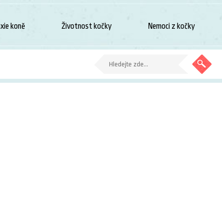
xie koně
Životnost kočky
Nemoci z kočky