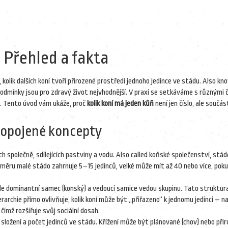
 Přehled a fakta
, kolik dalších koní tvoří přirozené prostředí jednoho jedince ve stádu
. Also kn
podmínky jsou pro zdravý život nejvhodnější. V praxi se setkáváme s různými č
t. Tento úvod vám ukáže, proč
kolik koní má jeden kůň
není jen číslo, ale součás
propojené koncepty
ích společně, sdílejících pastviny a vodu
. Also called
koňské společenství
, stád
průměru malé stádo zahrnuje 5–15 jedinců, velké může mít až 40 nebo více, pok
de dominantní samec (konský) a vedoucí samice vedou skupinu
. Tato struktura
erarchie přímo ovlivňuje, kolik koní může být „přiřazeno“ k jednomu jedinci – na
čímž rozšiřuje svůj sociální dosah.
 složení a počet jedinců ve stádu
. Křížení může být plánované (chov) nebo při