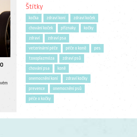
Štítky
kočka
zdraví koní
zdraví koček
chování koček
příznaky
kočky
zdraví
zdraví psa
veterinární péče
péče o koně
pes
toxoplazmóza
zdraví psů
ho
chování psa
koně
onemocnění koní
zdraví kočky
kovém
prevence
onemocnění psů
péče o kočky