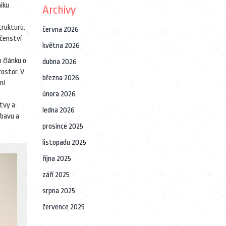
miku
Archivy
trukturu.
června 2026
ečenství
května 2026
 článku o
dubna 2026
rostor. V
března 2026
ní
února 2026
stvy a
ledna 2026
ýbavu a
prosince 2025
listopadu 2025
října 2025
září 2025
srpna 2025
července 2025