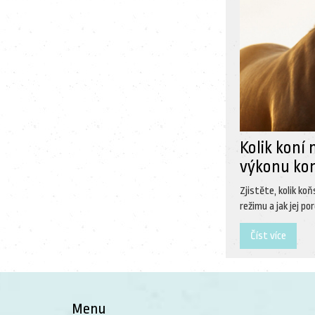
Kolik koní 
výkonu ko
Zjistěte, kolik ko
režimu a jak jej p
Číst více
Menu