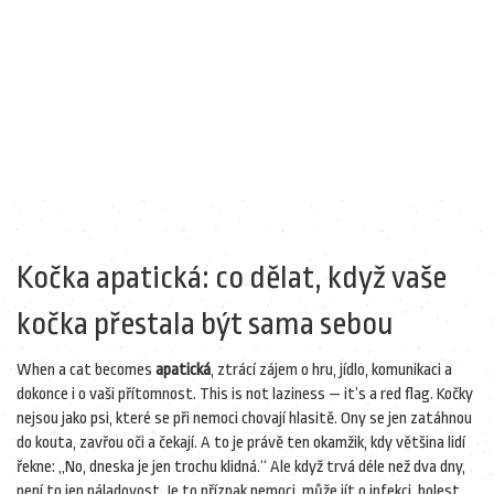
Kočka apatická: co dělat, když vaše
kočka přestala být sama sebou
When a cat becomes
apatická
,
ztrácí zájem o hru, jídlo, komunikaci a
dokonce i o vaši přítomnost
. This is not laziness — it’s a red flag.
Kočky
nejsou jako psi, které se při nemoci chovají hlasitě. Ony se jen zatáhnou
do kouta, zavřou oči a čekají. A to je právě ten okamžik, kdy většina lidí
řekne: „No, dneska je jen trochu klidná.“ Ale když trvá déle než dva dny,
není to jen náladovost. Je to
příznak nemoci
,
může jít o infekci, bolest,