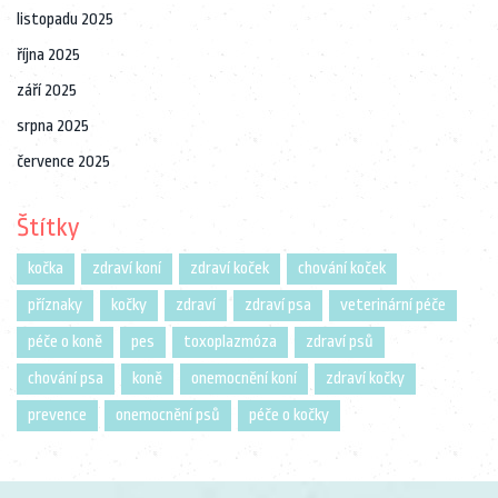
listopadu 2025
října 2025
září 2025
srpna 2025
července 2025
Štítky
kočka
zdraví koní
zdraví koček
chování koček
příznaky
kočky
zdraví
zdraví psa
veterinární péče
péče o koně
pes
toxoplazmóza
zdraví psů
chování psa
koně
onemocnění koní
zdraví kočky
prevence
onemocnění psů
péče o kočky