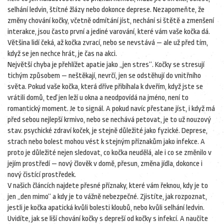
selhání ledvin, štítné žlázy nebo dokonce deprese
.
Nezapomeňte, že
změny chování kočky
,
včetně odmítání jíst, nechání si štětě a zmenšení
interakce
, jsou často první a jediné varování, které vám vaše kočka dá.
Většina lidí čeká, až kočka zvrací, nebo se nevstává — ale už před tím,
když se jen nechce hrát, je čas na akci.
Největší chyba je přehlížet apatie jako „jen stres“. Kočky se stresují
tichým způsobem — neštěkají, nevrčí, jen se odstěhují do vnitřního
světa. Pokud vaše kočka, která dříve přibíhala k dveřím, když jste se
vrátili domů, teď jen leží u okna a neodpovídá na jméno, není to
romantický moment. Je to signál. A pokud navíc přestane jíst, i když má
před sebou nejlepší krmivo, nebo se nechává petovat, je to už nouzový
stav.
psychické zdraví koček
,
je stejně důležité jako fyzické
.
Deprese,
strach nebo bolest mohou vést k stejným příznakům jako infekce. A
proto je důležité nejen sledovat, co kočka neudělá, ale i co se změnilo v
jejím prostředí — nový člověk v domě, přesun, změna jídla, dokonce i
nový čistící prostředek.
V našich článcích najdete přesné příznaky, které vám řeknou, kdy je to
jen „den mimo“ a kdy je to vážně nebezpečné. Zjistíte, jak rozpoznat,
jestli je kočka apatická kvůli bolesti kloubů, nebo kvůli selhání ledvin.
Uvidíte, jak se liší chování kočky s depreší od kočky s infekcí. A naučíte