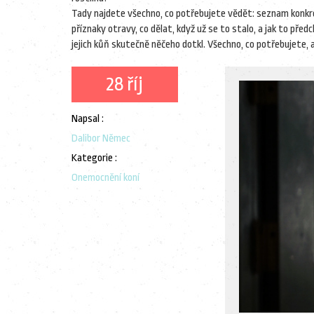
Tady najdete všechno, co potřebujete vědět: seznam konkrét
příznaky otravy, co dělat, když už se to stalo, a jak to před
jejich kůň skutečně něčeho dotkl. Všechno, co potřebujete, 
28 říj
Napsal :
Dalibor Němec
Kategorie :
Onemocnění koní