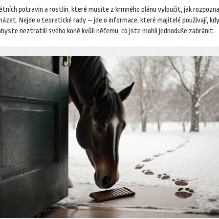
ních potravin a rostlin, které musíte z krmného plánu vyloučit, jak rozpozna
cházet. Nejde o teoretické rady – jde o informace, které majitelé používají, kd
abyste neztratili svého koně kvůli něčemu, co jste mohli jednoduše zabránit.