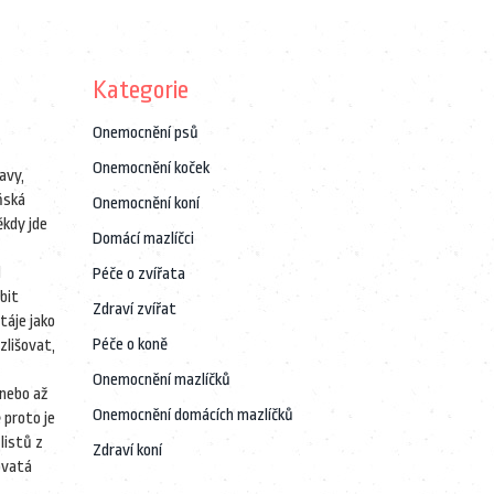
Kategorie
Onemocnění psů
Onemocnění koček
avy,
ňská
Onemocnění koní
ěkdy jde
Domácí mazlíčci
d
Péče o zvířata
bit
Zdraví zvířat
stáje
jako
Péče o koně
zlišovat,
Onemocnění mazlíčků
 nebo až
Onemocnění domácích mazlíčků
 proto je
listů z
Zdraví koní
ovatá