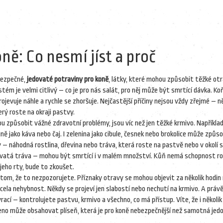
ně: Co nesmí jíst a proč
 bezpečné,
jedovaté potraviny pro koně
,
látky, které mohou způsobit těžké otr
 systém je velmi citlivý – co je pro nás salát, pro něj může být smrtící dávka.
Ko
ojevuje náhle a rychle se zhoršuje. Nejčastější příčiny nejsou vždy zřejmé – n
erý roste na okraji pastvy.
hou způsobit vážné zdravotní problémy
, jsou víc než jen těžké krmivo. Napříkla
ně jako káva nebo čaj. I zelenina jako cibule, česnek nebo brokolice může způso
ny –
náhodná rostlina
,
dřevina nebo tráva, která roste na pastvě nebo v okolí 
edovatá tráva – mohou být smrtící i v malém množství. Kůň nemá schopnost ro
jeho rty, bude to zkoušet.
v tom, že to nezpozorujete. Příznaky otravy se mohou objevit za několik hodin
zcela nehybnost. Někdy se projeví jen slabostí nebo nechutí na krmivo. A právě
ací – kontrolujete pastvu, krmivo a všechno, co má přístup. Víte, že i několik 
eno může obsahovat plíseň, která je pro koně nebezpečnější než samotná jed