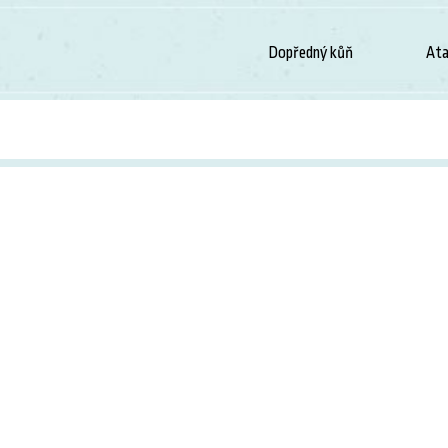
Dopředný kůň
Ata