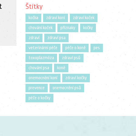
t
Štítky
kočka
zdraví koní
zdraví koček
chování koček
příznaky
kočky
zdraví
zdraví psa
veterinární péče
péče o koně
pes
toxoplazmóza
zdraví psů
chování psa
koně
onemocnění koní
zdraví kočky
prevence
onemocnění psů
péče o kočky