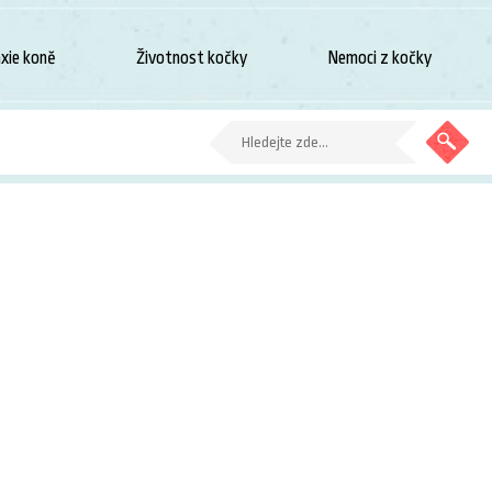
xie koně
Životnost kočky
Nemoci z kočky