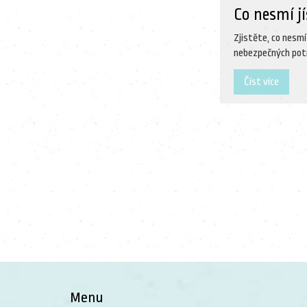
Co nesmí j
Zjistěte, co nesm
nebezpečných potr
Číst více
Menu