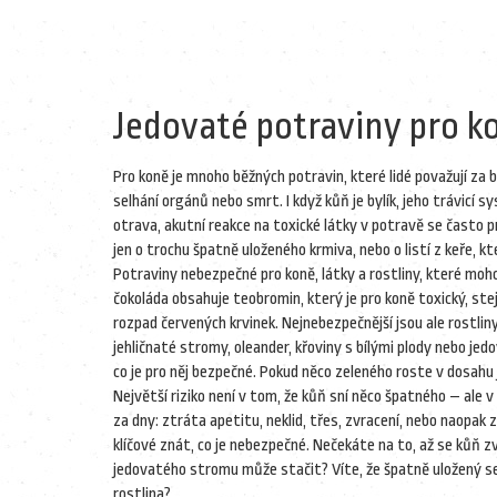
Jedovaté potraviny pro ko
Pro koně je mnoho běžných potravin, které lidé považují za
selhání orgánů nebo smrt
. I když kůň je bylík, jeho trávicí
otrava
,
akutní reakce na toxické látky v potravě
se často pr
jen o trochu špatně uloženého krmiva, nebo o listí z keře, kt
Potraviny nebezpečné pro koně
,
látky a rostliny, které mo
čokoláda obsahuje teobromin, který je pro koně toxický, stej
rozpad červených krvinek. Nejnebezpečnější jsou ale rostli
jehličnaté stromy, oleander, křoviny s bílými plody nebo j
co je pro něj bezpečné. Pokud něco zeleného roste v dosahu 
Největší riziko není v tom, že kůň sní něco špatného – ale 
za dny: ztráta apetitu, neklid, třes, zvracení, nebo naopak 
klíčové znát, co je nebezpečné. Nečekáte na to, až se kůň zvr
jedovatého stromu může stačit? Víte, že špatně uložený s
rostlina?