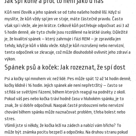
Jak spí koně a proč to není jako u nás
Kůň není člověk a jeho spánek se od toho našeho hodně liší. Když si
myslíte, že kůň vždy spí jen ve stoje, máte částečně pravdu. Často
však spí i vleže, ale jen krátce. Celkově kůň potřebuje odpočívat asi 3 až
5 hodin denně, ale tyto chvíle jsou rozdělené na krátké úseky. Důležité
je, že kvalitní spánek – který zahrnuje i fázi REM – je zpravidla jen
tehdy, když je kůň v klidu vleže. Když je kůň rozrušený nebo nervózní,
tento odpočinek se zkracuje, což může dlouhodobě ovlivnit jeho zdraví a
výkon.
Spánek psů a koček: Jak rozeznat, že spí dost
Psi a kočky spí mnohem víc než lidé. Pes může spát 12 až 14 hodin denně,
kočky klidně i 16 hodin. Jejich spánek ale není nepřetržitý – často se
střídá se světlými fázemi, během kterých reagují na podněty z okolí.
Pokud váš pes nebo kočka tráví hodně času v hlubokém spánku, je to
znak, že si dobře odpočinuli. Naopak časté probouzení nebo nervózní
chování během spánku může naznačovat problém, třeba bolest nebo
stres.
Všimli jste si někdy, že kočka leží na zádech a nabízí vám břicho? To
může být známka pocitu bezpečí a odpočinku. Na druhou stranu pokud