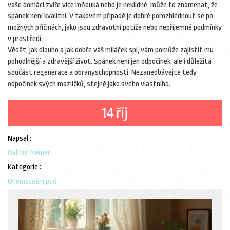
vaše domácí zvíře více mňouká nebo je neklidné, může to znamenat, že
spánek není kvalitní. V takovém případě je dobré porozhlédnout se po
možných příčinách, jako jsou zdravotní potíže nebo nepříjemné podmínky
v prostředí.
Vědět, jak dlouho a jak dobře váš miláček spí, vám pomůže zajistit mu
pohodlnější a zdravější život. Spánek není jen odpočinek, ale i důležitá
součást regenerace a obranyschopnosti. Nezanedbávejte tedy
odpočinek svých mazlíčků, stejně jako svého vlastního.
14 říj
Napsal :
Dalibor Němec
Kategorie :
Onemocnění psů