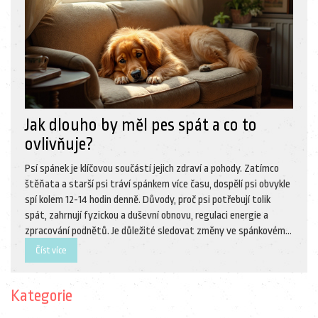
Jak dlouho by měl pes spát a co to
ovlivňuje?
Psí spánek je klíčovou součástí jejich zdraví a pohody. Zatímco
štěňata a starší psi tráví spánkem více času, dospělí psi obvykle
spí kolem 12-14 hodin denně. Důvody, proč psi potřebují tolik
spát, zahrnují fyzickou a duševní obnovu, regulaci energie a
zpracování podnětů. Je důležité sledovat změny ve spánkovém
režimu psa, neboť mohou naznačovat zdravotní problémy.
Číst více
Kategorie