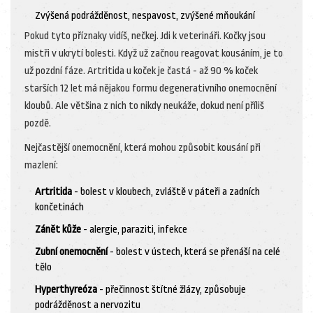
Zvýšená podrážděnost, nespavost, zvýšené mňoukání
Pokud tyto příznaky vidíš, nečkej. Jdi k veterináři. Kočky jsou
mistři v ukrytí bolesti. Když už začnou reagovat kousáním, je to
už pozdní fáze. Artritida u koček je častá - až 90 % koček
starších 12 let má nějakou formu degenerativního onemocnění
kloubů. Ale většina z nich to nikdy neukáže, dokud není příliš
pozdě.
Nejčastější onemocnění, která mohou způsobit kousání při
mazlení:
Artritida
- bolest v kloubech, zvláště v páteři a zadních
končetinách
Zánět kůže
- alergie, paraziti, infekce
Zubní onemocnění
- bolest v ústech, která se přenáší na celé
tělo
Hyperthyreóza
- přečinnost štítné žlázy, způsobuje
podrážděnost a nervozitu