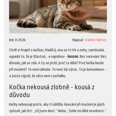
led, 8 2026
Napsal :
Dalibor Němec
Chvíli si hraješ s kočkou, hladíš ji, ona se ti tře o nohy, zamňouká,
vypadá to, že je šťastná… a najednou -
kousne
. Bez varování. Bez
důvodu, jak se zdá. A ty se ptáš: proč to dělá? Proč kočka kouše
při mazlení? To není náhoda. To není zlý výraz. To je komunikace -
a často signál, že něco není v pořádku.
Kočka nekousá zlobně - kousá z
důvodu
Kočky nekousají proto, aby ti ublížily. Kousání při mazlení je jejich
způsob, jak říct: „Už jsem dost.“ Nebo: „Tohle mi dělá nevolnost.“