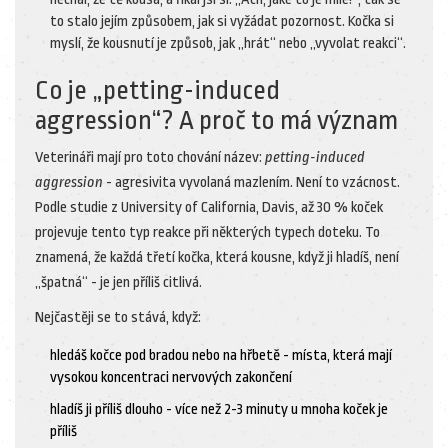
to stalo jejím způsobem, jak si vyžádat pozornost. Kočka si
myslí, že kousnutí je způsob, jak „hrát“ nebo „vyvolat reakci“.
Co je „petting-induced
aggression“? A proč to má význam
Veterináři mají pro toto chování název:
petting-induced
aggression
- agresivita vyvolaná mazlením. Není to vzácnost.
Podle studie z University of California, Davis, až 30 % koček
projevuje tento typ reakce při některých typech doteku. To
znamená, že každá třetí kočka, která kousne, když ji hladíš, není
„špatná“ - je jen příliš citlivá.
Nejčastěji se to stává, když:
hledáš kočce pod bradou nebo na hřbetě - místa, která mají
vysokou koncentraci nervových zakončení
hladíš ji příliš dlouho - více než 2-3 minuty u mnoha koček je
příliš