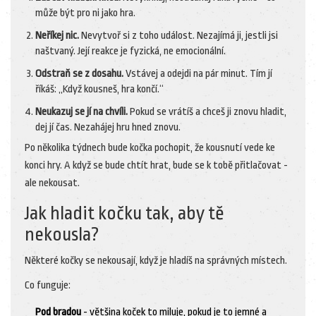
může být pro ni jako hra.
Neříkej nic.
Nevytvoř si z toho událost. Nezajímá ji, jestli jsi
naštvaný. Její reakce je fyzická, ne emocionální.
Odstraň se z dosahu.
Vstávej a odejdi na pár minut. Tím jí
říkáš: „Když kousneš, hra končí.“
Neukazuj se jí na chvíli.
Pokud se vrátíš a chceš ji znovu hladit,
dej jí čas. Nezahájej hru hned znovu.
Po několika týdnech bude kočka pochopit, že kousnutí vede ke
konci hry. A když se bude chtít hrat, bude se k tobě přitlačovat -
ale nekousat.
Jak hladit kočku tak, aby tě
nekousla?
Některé kočky se nekousají, když je hladíš na správných místech.
Co funguje:
Pod bradou
- většina koček to miluje, pokud je to jemné a