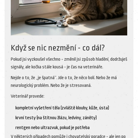
Když se nic nezmění - co dál?
Pokud jsi vyzkoušel všechno - změnil jsi způsob hladění, dodržuješ
signály, ale kočka stále kousá - je čas na veterináře.
Nejde o to, že „je špatná“. Jde o to, že něco bolí. Nebo že má
neurologický problém. Nebo že je stresovaná.
Veterinář provede:
kompletní vyšetření těla (zvláště klouby, kůže, ústa)
krvní testy (na štítnou žlázu, ledviny, záněty)
rentgen nebo ultrazvuk, pokud je potřeba
V některých případech pomůže i chovatelský poradce - ale jen po