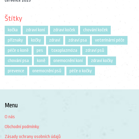
července 2025
Štítky
kočka
zdraví koní
zdraví koček
chování koček
příznaky
kočky
zdraví
zdraví psa
veterinární péče
péče o koně
pes
toxoplazmóza
zdraví psů
chování psa
koně
onemocnění koní
zdraví kočky
prevence
onemocnění psů
péče o kočky
Menu
O nás
Obchodní podmínky
Zásady ochrany osobních údajů