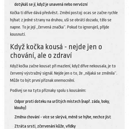
dotýkáš se jí, když je unavená nebo nervózní
Kočka ti dříve dává předvěst. Změní postoj: ocas se začne rychle
hýbat z jedné strany na druhou, uši se obrátí dozadu, tělo se
napne. To je její „červená značka“. Pokud to ignoruješ, přijde
kousnutí.
Když kočka kousá - nejde jen o
chování, ale o zdraví
Když kočka začne kousat při mazlení, když dříve nekousala, je to
červený výstražný signál. Nejde jen o to, že „nějaká se změnila“.
Může to být první příznak onemocnění.
Podívej se na tyto příznaky spolu s kousáním:
Odpor proti doteku na určitých místech (např. záda, boky,
klouby)
Změna chování - více se skrývá, méně se hýbe, nechce jíst
Ztráta srsti, zčervenání kůže, vřídky