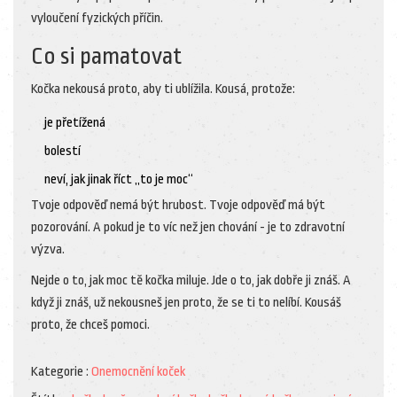
vyloučení fyzických příčin.
Co si pamatovat
Kočka nekousá proto, aby ti ublížila. Kousá, protože:
je přetížená
bolestí
neví, jak jinak říct „to je moc“
Tvoje odpověď nemá být hrubost. Tvoje odpověď má být
pozorování. A pokud je to víc než jen chování - je to zdravotní
výzva.
Nejde o to, jak moc tě kočka miluje. Jde o to, jak dobře ji znáš. A
když ji znáš, už nekousneš jen proto, že se ti to nelíbí. Kousáš
proto, že chceš pomoci.
Kategorie :
Onemocnění koček