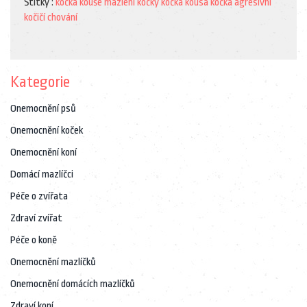
Štítky :
kočka kouše
mazlení kočky
kočka kousá
kočka agresivní
kočičí chování
Kategorie
Onemocnění psů
Onemocnění koček
Onemocnění koní
Domácí mazlíčci
Péče o zvířata
Zdraví zvířat
Péče o koně
Onemocnění mazlíčků
Onemocnění domácích mazlíčků
Zdraví koní