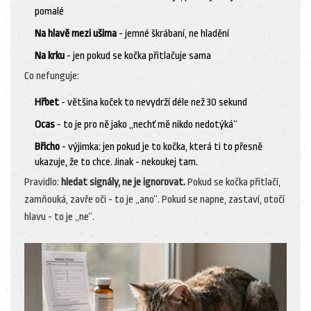
pomalé
Na hlavě mezi ušima
- jemné škrábaní, ne hladění
Na krku
- jen pokud se kočka přitlačuje sama
Co nefunguje:
Hřbet
- většina koček to nevydrží déle než 30 sekund
Ocas
- to je pro ně jako „nechť mě nikdo nedotýká“
Břicho
- výjimka: jen pokud je to kočka, která ti to přesně
ukazuje, že to chce. Jinak - nekoukej tam.
Pravidlo:
hledat signály, ne je ignorovat.
Pokud se kočka přitlačí,
zamňouká, zavře oči - to je „ano“. Pokud se napne, zastaví, otočí
hlavu - to je „ne“.