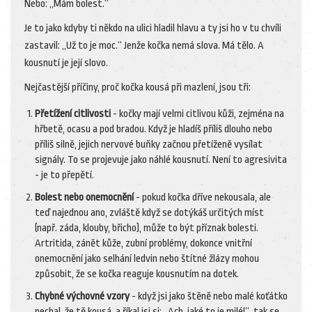
Nebo: „Mám bolest.“
Je to jako kdyby ti někdo na ulici hladil hlavu a ty jsi ho v tu chvíli
zastavil: „Už to je moc.“ Jenže kočka nemá slova. Má tělo. A
kousnutí je její slovo.
Nejčastější příčiny, proč kočka kousá při mazlení, jsou tři:
Přetížení citlivosti
- kočky mají velmi citlivou kůži, zejména na
hřbetě, ocasu a pod bradou. Když je hladíš příliš dlouho nebo
příliš silně, jejich nervové buňky začnou přetíženě vysílat
signály. To se projevuje jako náhlé kousnutí. Není to agresivita
- je to přepětí.
Bolest nebo onemocnění
- pokud kočka dříve nekousala, ale
teď najednou ano, zvláště když se dotýkáš určitých míst
(např. záda, klouby, břicho), může to být příznak bolesti.
Artritida, zánět kůže, zubní problémy, dokonce vnitřní
onemocnění jako selhání ledvin nebo štítné žlázy mohou
způsobit, že se kočka reaguje kousnutím na dotek.
Chybné výchovné vzory
- když jsi jako štěně nebo malé koťátko
nechal, že tě kousá, a říkal jsi si: „Ach, jaké to je milé!“, tak se