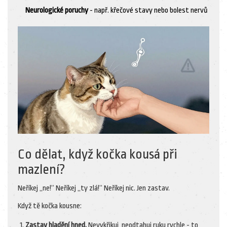
Neurologické poruchy
- např. křečové stavy nebo bolest nervů
Co dělat, když kočka kousá při
mazlení?
Neříkej „ne!“ Neříkej „ty zlá!“ Neříkej nic. Jen zastav.
Když tě kočka kousne:
Zastav hladění hned.
Nevykřikuj, neodtahuj ruku rychle - to