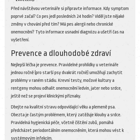
Před návštěvou veterináře si připravte informace. Kdy symptom
poprvé začal? Co pes jedl posledních 24 hodin? Viděl jste nějaké
změny v chování před tím? Má pes alergii nebo chronické
onemocnění? Tyto informace usnadní diagnózu a ušetří čas na
vyšetření.
Prevence a dlouhodobé zdraví
Nejlepší léčba je prevence. Pravidelné prohlídky u veterináře
jednou ročně (pro starší psy dvakrát ročně) umožňují zachytit
problémy v raném stádiu. Krevní testy, močové kultury a
rentgeny mohou odhalit onemocnění ledvin, jater nebo srdce,
ještě než se projeví klinickými příznaky.
Dbejte na kvalitní stravu odpovídající věku a plemeně psa.
Obezta je častým problémem, který zatěžuje klouby a srdce.
Pravidelná hygienická péče, včetně čištění zubů, pomáhá
předcházet periodontálním onemocněním, která mohou vést k
systémovým infekcím.