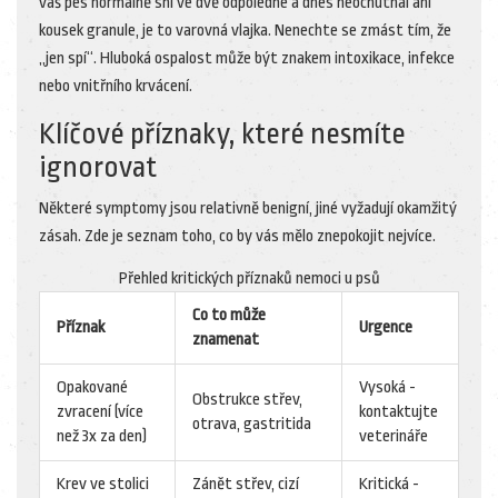
váš pes normálně sní ve dvě odpoledne a dnes neochutnal ani
kousek granule, je to varovná vlajka. Nenechte se zmást tím, že
„jen spí“. Hluboká ospalost může být znakem intoxikace, infekce
nebo vnitřního krvácení.
Klíčové příznaky, které nesmíte
ignorovat
Některé symptomy jsou relativně benigní, jiné vyžadují okamžitý
zásah. Zde je seznam toho, co by vás mělo znepokojit nejvíce.
Přehled kritických příznaků nemoci u psů
Co to může
Příznak
Urgence
znamenat
Opakované
Vysoká -
Obstrukce střev,
zvracení (více
kontaktujte
otrava, gastritida
než 3x za den)
veterináře
Krev ve stolici
Zánět střev, cizí
Kritická -