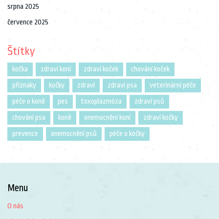
srpna 2025
července 2025
Štítky
kočka
zdraví koní
zdraví koček
chování koček
příznaky
kočky
zdraví
zdraví psa
veterinární péče
péče o koně
pes
toxoplazmóza
zdraví psů
chování psa
koně
onemocnění koní
zdraví kočky
prevence
onemocnění psů
péče o kočky
Menu
O nás