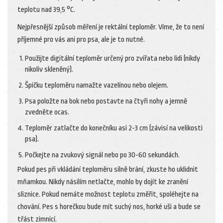
teplotu nad 39,5 °C.
Nejpřesnější způsob měření je rektální teploměr. Víme, že to není
příjemné pro vás ani pro psa, ale je to nutné.
Použijte digitální teploměr určený pro zvířata nebo lidi (nikdy
nikoliv skleněný).
Špičku teploměru namažte vazelínou nebo olejem.
Psa položte na bok nebo postavte na čtyři nohy a jemně
zvedněte ocas.
Teploměr zatlačte do konečníku asi 2-3 cm (závisí na velikosti
psa).
Počkejte na zvukový signál nebo po 30-60 sekundách.
Pokud pes při vkládání teploměru silně brání, zkuste ho uklidnit
mňamkou. Nikdy násilím netlačte, mohlo by dojít ke zranění
sliznice. Pokud nemáte možnost teplotu změřit, spoléhejte na
chování. Pes s horečkou bude mít suchý nos, horké uši a bude se
třást zimnicí.