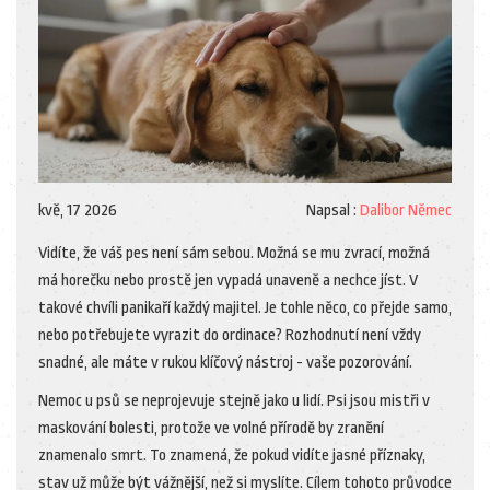
kvě, 17 2026
Napsal :
Dalibor Němec
Vidíte, že váš pes není sám sebou. Možná se mu zvrací, možná
má horečku nebo prostě jen vypadá unaveně a nechce jíst. V
takové chvíli panikaří každý majitel. Je tohle něco, co přejde samo,
nebo potřebujete vyrazit do ordinace? Rozhodnutí není vždy
snadné, ale máte v rukou klíčový nástroj - vaše pozorování.
Nemoc u psů se neprojevuje stejně jako u lidí. Psi jsou mistři v
maskování bolesti, protože ve volné přírodě by zranění
znamenalo smrt. To znamená, že pokud vidíte jasné příznaky,
stav už může být vážnější, než si myslíte. Cílem tohoto průvodce