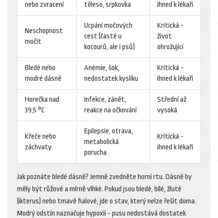
nebo zvracení
těleso, srpkovka
ihned k lékaři
Ucpání močových
Kritická -
Neschopnost
cest (časté u
život
močit
kocourů, ale i psů)
ohrožující
Bledé nebo
Anémie, šok,
Kritická -
modré dásně
nedostatek kyslíku
ihned k lékaři
Horečka nad
Infekce, zánět,
Střední až
39,5 °C
reakce na očkování
vysoká
Epilepsie, otrava,
Křeče nebo
Kritická -
metabolická
záchvaty
ihned k lékaři
porucha
Jak poznáte bledé dásně? Jemně zvedněte horní rtu. Dásně by
měly být růžové a mírně vlhké. Pokud jsou bledé, bílé, žluté
(ikterus) nebo tmavě fialové, jde o stav, který nelze řešit doma.
Modrý odstín naznačuje hypoxii - pusu nedostává dostatek