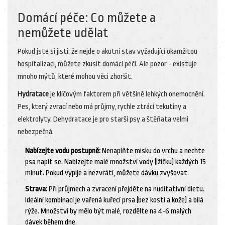
Domácí péče: Co můžete a
nemůžete udělat
Pokud jste si jisti, že nejde o akutní stav vyžadující okamžitou
hospitalizaci, můžete zkusit domácí péči. Ale pozor - existuje
mnoho mýtů, které mohou věci zhoršit.
Hydratace
je
klíčovým faktorem při většině lehkých onemocnění
.
Pes, který zvrací nebo má průjmy, rychle ztrácí tekutiny a
elektrolyty. Dehydratace je pro starší psy a štěňata velmi
nebezpečná.
Nabízejte vodu postupně:
Nenaplňte misku do vrchu a nechte
psa napít se. Nabízejte malé množství vody (lžičku) každých 15
minut. Pokud vypije a nezvrátí, můžete dávku zvyšovat.
Strava:
Při průjmech a zvracení přejděte na nuditativní dietu.
Ideální kombinací je vařená kuřecí prsa (bez kostí a kože) a bílá
rýže. Množství by mělo být malé, rozdělte na 4-6 malých
dávek během dne.