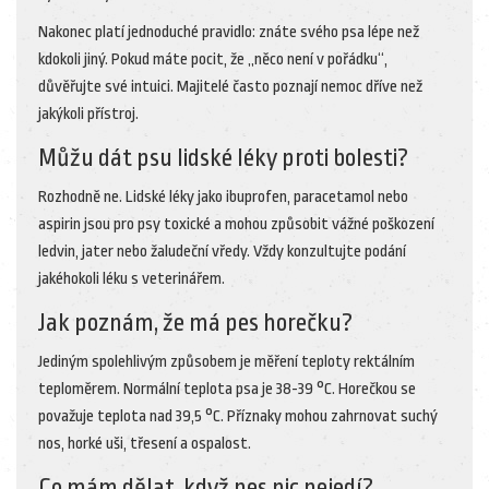
Nakonec platí jednoduché pravidlo: znáte svého psa lépe než
kdokoli jiný. Pokud máte pocit, že „něco není v pořádku“,
důvěřujte své intuici. Majitelé často poznají nemoc dříve než
jakýkoli přístroj.
Můžu dát psu lidské léky proti bolesti?
Rozhodně ne. Lidské léky jako ibuprofen, paracetamol nebo
aspirin jsou pro psy toxické a mohou způsobit vážné poškození
ledvin, jater nebo žaludeční vředy. Vždy konzultujte podání
jakéhokoli léku s veterinářem.
Jak poznám, že má pes horečku?
Jediným spolehlivým způsobem je měření teploty rektálním
teploměrem. Normální teplota psa je 38-39 °C. Horečkou se
považuje teplota nad 39,5 °C. Příznaky mohou zahrnovat suchý
nos, horké uši, třesení a ospalost.
Co mám dělat, když pes nic nejedí?