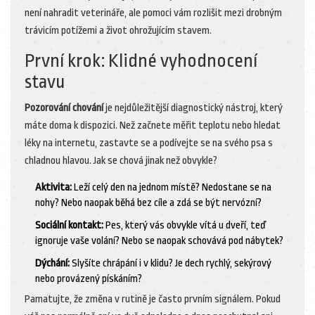
není nahradit veterináře, ale pomoci vám rozlišit mezi drobným
trávicím potížemi a život ohrožujícím stavem.
První krok: Klidné vyhodnocení
stavu
Pozorování chování
je
nejdůležitější diagnostický nástroj, který
máte doma k dispozici
. Než začnete měřit teplotu nebo hledat
léky na internetu, zastavte se a podívejte se na svého psa s
chladnou hlavou. Jak se chová jinak než obvykle?
Aktivita:
Leží celý den na jednom místě? Nedostane se na
nohy? Nebo naopak běhá bez cíle a zdá se být nervózní?
Sociální kontakt:
Pes, který vás obvykle vítá u dveří, teď
ignoruje vaše volání? Nebo se naopak schovává pod nábytek?
Dýchání:
Slyšíte chrápání i v klidu? Je dech rychlý, sekýrový
nebo provázený pískáním?
Pamatujte, že změna v rutině je často prvním signálem. Pokud