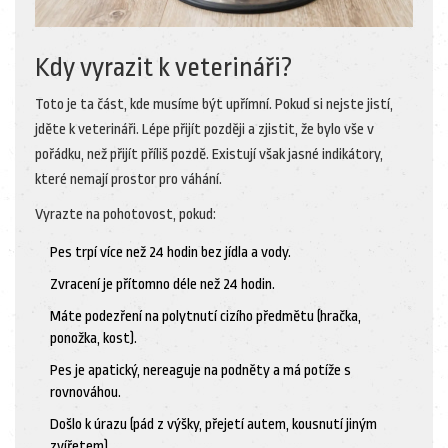
Kdy vyrazit k veterináři?
Toto je ta část, kde musíme být upřímní. Pokud si nejste jistí,
jděte k veterináři. Lépe přijít později a zjistit, že bylo vše v
pořádku, než přijít příliš pozdě. Existují však jasné indikátory,
které nemají prostor pro váhání.
Vyrazte na pohotovost, pokud:
Pes trpí více než 24 hodin bez jídla a vody.
Zvracení je přítomno déle než 24 hodin.
Máte podezření na polytnutí cizího předmětu (hračka,
ponožka, kost).
Pes je apatický, nereaguje na podněty a má potíže s
rovnováhou.
Došlo k úrazu (pád z výšky, přejetí autem, kousnutí jiným
zvířetem).