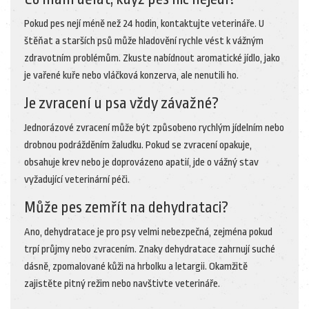
Pokud pes nejí méně než 24 hodin, kontaktujte veterináře. U
štěňat a starších psů může hladovění rychle vést k vážným
zdravotním problémům. Zkuste nabídnout aromatické jídlo, jako
je vařené kuře nebo vláčková konzerva, ale nenutili ho.
Je zvracení u psa vždy závažné?
Jednorázové zvracení může být způsobeno rychlým jídelním nebo
drobnou podrážděním žaludku. Pokud se zvracení opakuje,
obsahuje krev nebo je doprovázeno apatií, jde o vážný stav
vyžadující veterinární péči.
Může pes zemřít na dehydrataci?
Ano, dehydratace je pro psy velmi nebezpečná, zejména pokud
trpí průjmy nebo zvracením. Znaky dehydratace zahrnují suché
dásně, zpomalované kůži na hrbolku a letargii. Okamžitě
zajistěte pitný režim nebo navštivte veterináře.