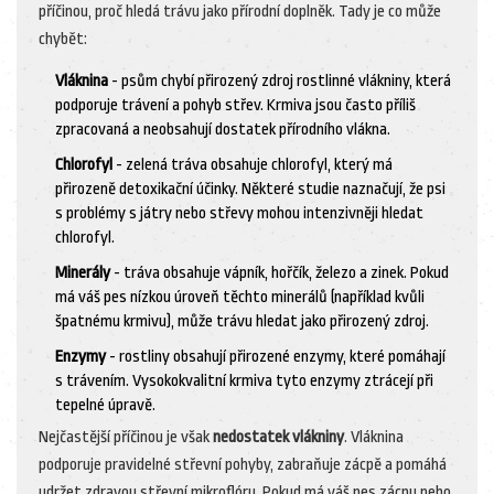
příčinou, proč hledá trávu jako přírodní doplněk. Tady je co může
chybět:
Vláknina
- psům chybí přirozený zdroj rostlinné vlákniny, která
podporuje trávení a pohyb střev. Krmiva jsou často příliš
zpracovaná a neobsahují dostatek přírodního vlákna.
Chlorofyl
- zelená tráva obsahuje chlorofyl, který má
přirozeně detoxikační účinky. Některé studie naznačují, že psi
s problémy s játry nebo střevy mohou intenzivněji hledat
chlorofyl.
Minerály
- tráva obsahuje vápník, hořčík, železo a zinek. Pokud
má váš pes nízkou úroveň těchto minerálů (například kvůli
špatnému krmivu), může trávu hledat jako přirozený zdroj.
Enzymy
- rostliny obsahují přirozené enzymy, které pomáhají
s trávením. Vysokokvalitní krmiva tyto enzymy ztrácejí při
tepelné úpravě.
Nejčastější příčinou je však
nedostatek vlákniny
. Vláknina
podporuje pravidelné střevní pohyby, zabraňuje zácpě a pomáhá
udržet zdravou střevní mikroflóru. Pokud má váš pes zácpu nebo