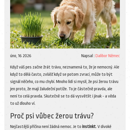
úno, 16 2026
Napsal :
Dalibor Němec
Když váš pes začne žrát trávu, neznamená to, že je nemocný. Ale
když to dělá často, zvlášť když se potom zvrací, může to být
signál něčeho, co mu chybí. Mnoho lidí si myslí, že psi žerou trávu
jen proto, že mají žaludeční potíže. To je částečně pravda, ale
není to celá pravda. Skutečně se to dá vysvětlit i jinak - a věda
to už dlouho ví.
Proč psi vůbec žerou trávu?
Nejčastější příčina není žádná nemoc. Je to
instinkt
. V divoké