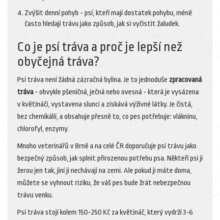
Zvýšit denní pohyb - psí, kteří mají dostatek pohybu, méně
často hledají trávu jako způsob, jak si vyčistit žaludek.
Co je psí tráva a proč je lepší než
obyčejná tráva?
Psí tráva není žádná zázračná bylina. Je to jednoduše
zpracovaná
tráva
- obvykle pšeničná, ječná nebo ovesná - která je vysázena
v květináči, vystavena slunci a získává výživné látky. Je čistá,
bez chemikálií, a obsahuje přesně to, co pes potřebuje: vlákninu,
chlorofyl, enzymy.
Mnoho veterinářů v Brně a na celé ČR doporučuje psí trávu jako
bezpečný způsob, jak splnit přirozenou potřebu psa. Někteří psi ji
žerou jen tak, jiní ji nechávají na zemi. Ale pokud ji máte doma,
můžete se vyhnout riziku, že váš pes bude žrát nebezpečnou
trávu venku.
Psí tráva stojí kolem 150-250 Kč za květináč, který vydrží 3-6