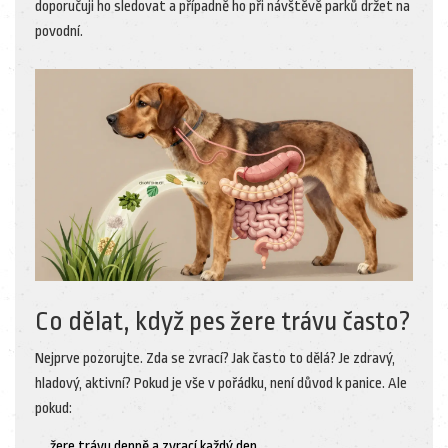
doporučuji ho sledovat a případně ho při návštěvě parků držet na
povodní.
Co dělat, když pes žere trávu často?
Nejprve pozorujte. Zda se zvrací? Jak často to dělá? Je zdravý,
hladový, aktivní? Pokud je vše v pořádku, není důvod k panice. Ale
pokud:
žere trávu denně a zvrací každý den,