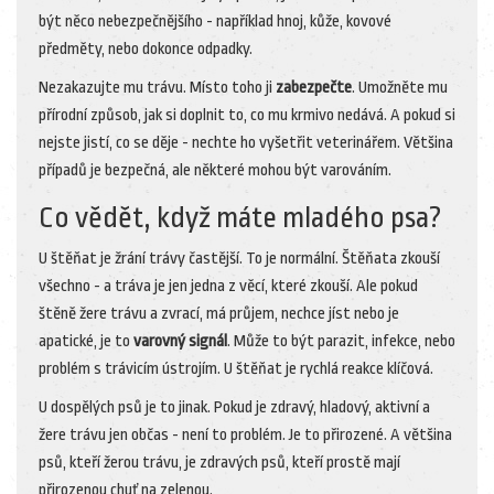
být něco nebezpečnějšího - například hnoj, kůže, kovové
předměty, nebo dokonce odpadky.
Nezakazujte mu trávu. Místo toho ji
zabezpečte
. Umožněte mu
přírodní způsob, jak si doplnit to, co mu krmivo nedává. A pokud si
nejste jistí, co se děje - nechte ho vyšetřit veterinářem. Většina
případů je bezpečná, ale některé mohou být varováním.
Co vědět, když máte mladého psa?
U štěňat je žrání trávy častější. To je normální. Štěňata zkouší
všechno - a tráva je jen jedna z věcí, které zkouší. Ale pokud
štěně žere trávu a zvrací, má průjem, nechce jíst nebo je
apatické, je to
varovný signál
. Může to být parazit, infekce, nebo
problém s trávicím ústrojím. U štěňat je rychlá reakce klíčová.
U dospělých psů je to jinak. Pokud je zdravý, hladový, aktivní a
žere trávu jen občas - není to problém. Je to přirozené. A většina
psů, kteří žerou trávu, je zdravých psů, kteří prostě mají
přirozenou chuť na zelenou.