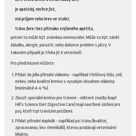
je apatický, nechce jíst,
má průjem nebo krev ve stolici,
trávu žere i bez příznaku zvýšeného apetitu,
potom to může být známkou onemocnění. Může to být zánět
žaludku, alergie, paraziti, nebo dokonce problém s játry. V
takovém případě je třeba jít k veterináři.
Pro předcházení můžete:
Přidat do jídla přírodní vlákninu - například třešňový šťáv, zelí,
mrkev, nebo kvalitní krmivo s vysokým obsahem vlákniny
(minimálně 4-6 %).
Zkusit speciální krmivo pro trávení - některé značky (např.
Hill’s Science Diet Digestive Care) mají navržené složení pro
psy, kteří trpí trávicími potížemi.
Přidat přírodní doplněk - například psí trávu (kvalitní,
zpracovanou, bez chemikálií), kterou prodávají veterinární
lékárny.