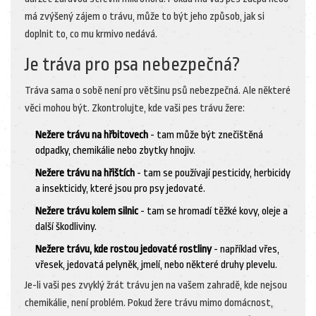
má zvýšený zájem o trávu, může to být jeho způsob, jak si
doplnit to, co mu krmivo nedává.
Je tráva pro psa nebezpečná?
Tráva sama o sobě není pro většinu psů nebezpečná. Ale některé
věci mohou být. Zkontrolujte, kde vaši pes trávu žere:
Nežere trávu na hřbitovech
- tam může být znečištěná
odpadky, chemikálie nebo zbytky hnojiv.
Nežere trávu na hřištích
- tam se používají pesticidy, herbicidy
a insekticidy, které jsou pro psy jedovaté.
Nežere trávu kolem silnic
- tam se hromadí těžké kovy, oleje a
další škodliviny.
Nežere trávu, kde rostou jedovaté rostliny
- například vřes,
vřesek, jedovatá pelyněk, jmelí, nebo některé druhy plevelu.
Je-li vaši pes zvyklý žrát trávu jen na vašem zahradě, kde nejsou
chemikálie, není problém. Pokud žere trávu mimo domácnost,