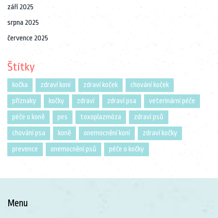
září 2025
srpna 2025
července 2025
Štítky
kočka
zdraví koní
zdraví koček
chování koček
příznaky
kočky
zdraví
zdraví psa
veterinární péče
péče o koně
pes
toxoplazmóza
zdraví psů
chování psa
koně
onemocnění koní
zdraví kočky
prevence
onemocnění psů
péče o kočky
Menu