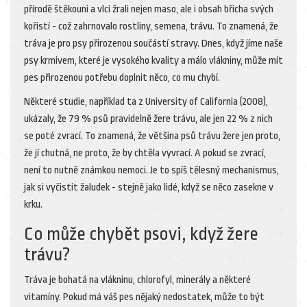
přírodě štěkouni a vlci žrali nejen maso, ale i obsah břicha svých
kořistí - což zahrnovalo rostliny, semena, trávu. To znamená, že
tráva je pro psy přirozenou součástí stravy. Dnes, když jíme naše
psy krmivem, které je vysokého kvality a málo vlákniny, může mít
pes přirozenou potřebu doplnit něco, co mu chybí.
Některé studie, například ta z University of California (2008),
ukázaly, že 79 % psů pravidelně žere trávu, ale jen 22 % z nich
se poté zvrací. To znamená, že většina psů trávu žere jen proto,
že jí chutná, ne proto, že by chtěla vyvrací. A pokud se zvrací,
není to nutně známkou nemoci. Je to spíš tělesný mechanismus,
jak si vyčistit žaludek - stejně jako lidé, když se něco zasekne v
krku.
Co může chybět psovi, když žere
trávu?
Tráva je bohatá na vlákninu, chlorofyl, minerály a některé
vitamíny. Pokud má váš pes nějaký nedostatek, může to být