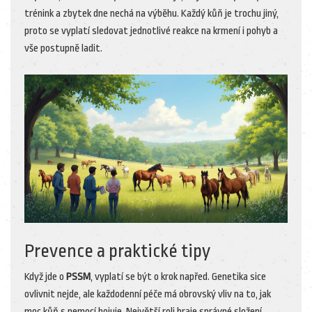
trénink a zbytek dne nechá na výběhu. Každý kůň je trochu jiný,
proto se vyplatí sledovat jednotlivé reakce na krmení i pohyb a
vše postupně ladit.
Prevence a praktické tipy
Když jde o
PSSM
, vyplatí se být o krok napřed. Genetika sice
ovlivnit nejde, ale každodenní péče má obrovský vliv na to, jak
moc kůň s nemocí bojuje. Největší roli hraje správné složení