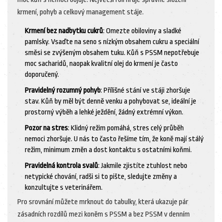
krmení, pohyb a celkový management stáje.
Krmení bez nadbytku cukrů
: Omezte obiloviny a sladké
pamlsky. Vsaďte na seno s nízkým obsahem cukru a speciální
směsi se zvýšeným obsahem tuku. Kůň s PSSM nepotřebuje
moc sacharidů, naopak kvalitní olej do krmení je často
doporučený.
Pravidelný rozumný pohyb
: Přílišné stání ve stáji zhoršuje
stav. Kůň by měl být denně venku a pohybovat se, ideální je
prostorný výběh a lehké ježdění, žádný extrémní výkon.
Pozor na stres
: Klidný režim pomáhá, stres celý průběh
nemoci zhoršuje. U nás to často řešíme tím, že koně mají stálý
režim, minimum změn a dost kontaktu s ostatními koňmi.
Pravidelná kontrola svalů
: Jakmile zjistíte ztuhlost nebo
netypické chování, radši si to pište, sledujte změny a
konzultujte s veterinářem.
Pro srovnání můžete mrknout do tabulky, která ukazuje pár
zásadních rozdílů mezi koněm s PSSM a bez PSSM v denním