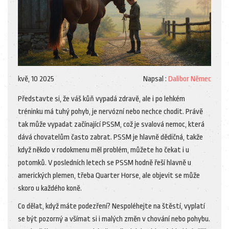
kvě, 10 2025
Napsal :
Dalibor Němec
Představte si, že váš kůň vypadá zdravě, ale i po lehkém
tréninku má tuhý pohyb, je nervózní nebo nechce chodit. Právě
tak může vypadat začínající PSSM, což je svalová nemoc, která
dává chovatelům často zabrat. PSSM je hlavně dědičná, takže
když někdo v rodokmenu měl problém, můžete ho čekat i u
potomků. V posledních letech se PSSM hodně řeší hlavně u
amerických plemen, třeba Quarter Horse, ale objevit se může
skoro u každého koně.
Co dělat, když máte podezření? Nespoléhejte na štěstí, vyplatí
se být pozorný a všímat si i malých změn v chování nebo pohybu.