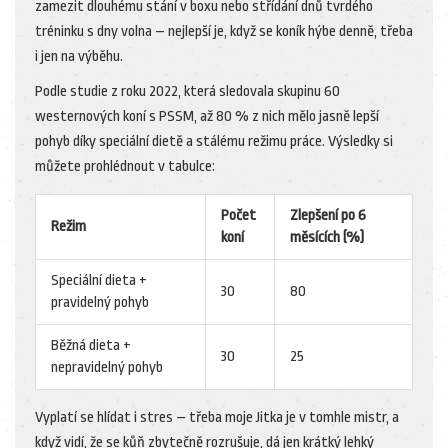
zamezit dlouhému stání v boxu nebo střídání dnů tvrdého
tréninku s dny volna – nejlepší je, když se koník hýbe denně, třeba
i jen na výběhu.
Podle studie z roku 2022, která sledovala skupinu 60
westernových koní s PSSM, až 80 % z nich mělo jasně lepší
pohyb díky speciální dietě a stálému režimu práce. Výsledky si
můžete prohlédnout v tabulce:
Počet
Zlepšení po 6
Režim
koní
měsících (%)
Speciální dieta +
30
80
pravidelný pohyb
Běžná dieta +
30
25
nepravidelný pohyb
Vyplatí se hlídat i stres – třeba moje Jitka je v tomhle mistr, a
když vidí, že se kůň zbytečně rozrušuje, dá jen krátký lehký