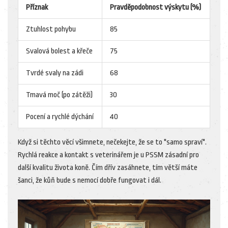
Příznak
Pravděpodobnost výskytu (%)
Ztuhlost pohybu
85
Svalová bolest a křeče
75
Tvrdé svaly na zádi
68
Tmavá moč (po zátěži)
30
Pocení a rychlé dýchání
40
Když si těchto věcí všimnete, nečekejte, že se to "samo spraví".
Rychlá reakce a kontakt s veterinářem je u PSSM zásadní pro
další kvalitu života koně. Čím dřív zasáhnete, tím větší máte
šanci, že kůň bude s nemocí dobře fungovat i dál.