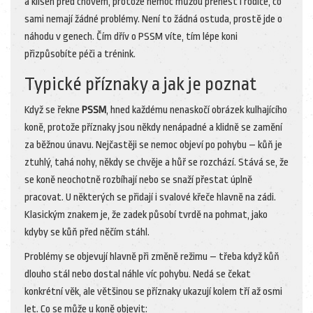
a klisen před chovem, protože nemoc můžou přenést i rodiče, co
sami nemají žádné problémy. Není to žádná ostuda, prostě jde o
náhodu v genech. Čím dřív o PSSM víte, tím lépe koni
přizpůsobíte péči a trénink.
Typické příznaky a jak je poznat
Když se řekne
PSSM
, hned každému nenaskočí obrázek kulhajícího
koně, protože příznaky jsou někdy nenápadné a klidně se zamění
za běžnou únavu. Nejčastěji se nemoc objeví po pohybu – kůň je
ztuhlý, tahá nohy, někdy se chvěje a hůř se rozchází. Stává se, že
se koně neochotně rozbíhají nebo se snaží přestat úplně
pracovat. U některých se přidají i svalové křeče hlavně na zádi.
Klasickým znakem je, že zadek působí tvrdě na pohmat, jako
kdyby se kůň před něčím stáhl.
Problémy se objevují hlavně při změně režimu – třeba když kůň
dlouho stál nebo dostal náhle víc pohybu. Nedá se čekat
konkrétní věk, ale většinou se příznaky ukazují kolem tří až osmi
let. Co se může u koně objevit: