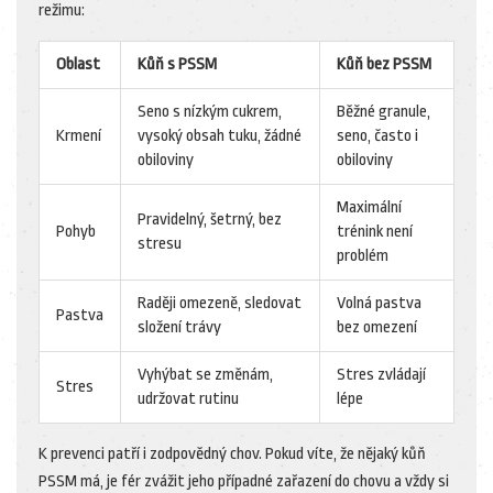
režimu:
Oblast
Kůň s PSSM
Kůň bez PSSM
Seno s nízkým cukrem,
Běžné granule,
Krmení
vysoký obsah tuku, žádné
seno, často i
obiloviny
obiloviny
Maximální
Pravidelný, šetrný, bez
Pohyb
trénink není
stresu
problém
Raději omezeně, sledovat
Volná pastva
Pastva
složení trávy
bez omezení
Vyhýbat se změnám,
Stres zvládají
Stres
udržovat rutinu
lépe
K prevenci patří i zodpovědný chov. Pokud víte, že nějaký kůň
PSSM má, je fér zvážit jeho případné zařazení do chovu a vždy si