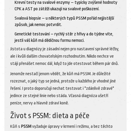
Krevní testy na svalové enzymy – typicky zvýšené hodnoty
CPK a AST po zátěži ukazují na svalové poškození.
Svalová biopsie – u některých typů PSSM pořád nejjistější
způsob, jak nemoc potvrdit.
Genetické testování – rychlý stěr z hřívy a do týdne víte,
jestli váš kůň má dědičnou formu nemoci.
Jistota u diagnózy je zásadní nejen pro nastavení správné léčby,
ale i kvůli dalším chovatelským rozhodnutím. Nikdo nechce ve
stáji přenášet nemoc dál, když to jde otestovat během pár dnů.
Jenomže nestačí jenom vědět, že kůň má PSSM. Je důležité
rozeznat, o jaký typ se jedná, protože u každého je vhodné jiné
řešení. I proto doporučuji nechat testovat i "zdánlivě zdravé"
jedince ze stejné linie nebo stáda. Včasná diagnóza ušetří
peníze, nervy a hlavně zdraví koně.
Život s PSSM: dieta a péče
Kůň s
PSSM
vyžaduje úpravy v krmení i režimu, a bez těchto