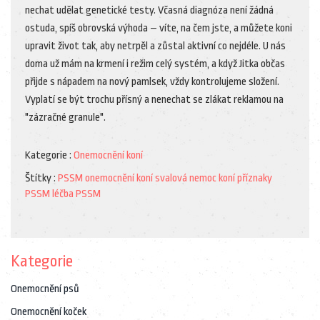
nechat udělat genetické testy. Včasná diagnóza není žádná
ostuda, spíš obrovská výhoda – víte, na čem jste, a můžete koni
upravit život tak, aby netrpěl a zůstal aktivní co nejdéle. U nás
doma už mám na krmení i režim celý systém, a když Jitka občas
přijde s nápadem na nový pamlsek, vždy kontrolujeme složení.
Vyplatí se být trochu přísný a nenechat se zlákat reklamou na
"zázračné granule".
Kategorie :
Onemocnění koní
Štítky :
PSSM
onemocnění koní
svalová nemoc koní
příznaky
PSSM
léčba PSSM
Kategorie
Onemocnění psů
Onemocnění koček