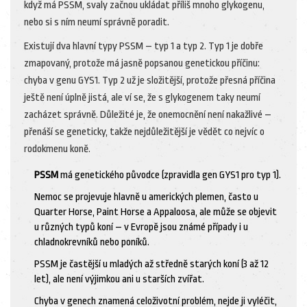
když má PSSM, svaly začnou ukládat příliš mnoho glykogenu,
nebo si s ním neumí správně poradit.
Existují dva hlavní typy PSSM – typ 1 a typ 2. Typ 1 je dobře
zmapovaný, protože má jasně popsanou genetickou příčinu:
chyba v genu GYS1. Typ 2 už je složitější, protože přesná příčina
ještě není úplně jistá, ale ví se, že s glykogenem taky neumí
zacházet správně. Důležité je, že onemocnění není nakažlivé –
přenáší se geneticky, takže nejdůležitější je vědět co nejvíc o
rodokmenu koně.
PSSM
má genetického původce (zpravidla gen GYS1 pro typ 1).
Nemoc se projevuje hlavně u amerických plemen, často u
Quarter Horse, Paint Horse a Appaloosa, ale může se objevit
u různých typů koní – v Evropě jsou známé případy i u
chladnokrevníků nebo poníků.
PSSM je častější u mladých až středně starých koní (3 až 12
let), ale není výjimkou ani u starších zvířat.
Chyba v genech znamená celoživotní problém, nejde ji vyléčit,