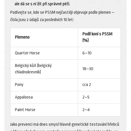
ale dá se s ní žít při správné péči.
Podívejte se, kde se PSSM nejčastěji objevuje podle plemen –
čísla jsou z údajů za posledních 10 let:
Podíl koní s PSSM
Plemeno
(%)
Quarter Horse
6–10
Belgický kůň (belgický
18–30
chladnokrevník)
Pony
cca 2
Appaloosa
2–5
Paint Horse
2–4
Jako prevenci má dnes smysl hlavně genetické testování hřebců