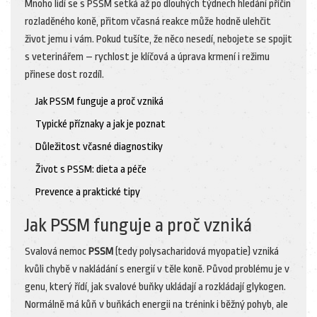
Mnoho lidí se s PSSM setká až po dlouhých týdnech hledání příčin
rozladěného koně, přitom včasná reakce může hodně ulehčit
život jemu i vám. Pokud tušíte, že něco nesedí, nebojete se spojit
s veterinářem – rychlost je klíčová a úprava krmení i režimu
přinese dost rozdíl.
Jak PSSM funguje a proč vzniká
Typické příznaky a jak je poznat
Důležitost včasné diagnostiky
Život s PSSM: dieta a péče
Prevence a praktické tipy
Jak PSSM funguje a proč vzniká
Svalová nemoc
PSSM
(tedy polysacharidová myopatie) vzniká
kvůli chybě v nakládání s energií v těle koně. Původ problému je v
genu, který řídí, jak svalové buňky ukládají a rozkládají glykogen.
Normálně má kůň v buňkách energii na trénink i běžný pohyb, ale