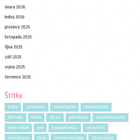
února 2026
ledna 2026
prosince 2025
listopadu 2025
října 2025
září 2025
srpna 2025
července 2025
Štítky
kočka
zdraví koní
zdraví koček
chování koček
příznaky
kočky
zdraví
zdraví psa
veterinární péče
péče o koně
pes
toxoplazmóza
zdraví psů
chování psa
koně
onemocnění koní
zdraví kočky