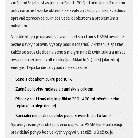
změn může jeho stav jen zhoršovat. Při špatném jídelníčku nebo
příliš náročné fyzické aktivitě se svaly zatěžují víc, než zvládnou
správně zpracovat cukr, což vede k bolestem a problémům s
pohybem.
Nejdůležitější je upravit stravu – většina koní s PSSM nesnese
běžné dávky obilovin. Vysoký podíl sacharidů v krmení je špatně,
takže se soustřeďte na seno s malým množstvím cukru a místo
ovsa nebo ječmene volte tuky (například lněný olej) jako zdroj
energie. Typická dieta vypadá nějak takhle:
Seno s obsahem cukru pod 10 %.
Žádné obiloviny, melasa a pamlsky s cukrem.
Přidaný rostlinný olej (například 200–400 ml lněného nebo
řepkového oleje denně).
Speciální minerální doplňky podle krevních testů koně.
Správný režim je druhá polovina úspěchu. PSSM koně potřebují
pravidelný pohyb bez velkých výkyvů v zátěži. Důležité je