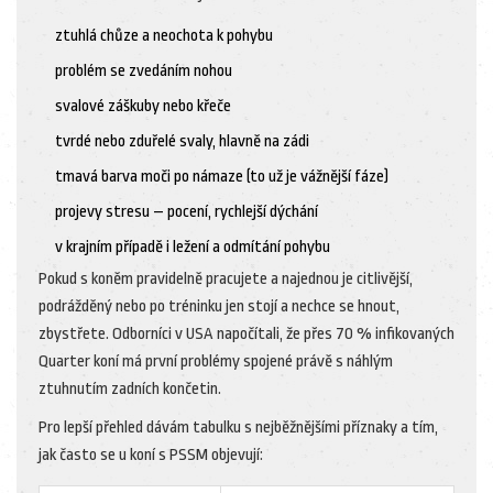
ztuhlá chůze a neochota k pohybu
problém se zvedáním nohou
svalové záškuby nebo křeče
tvrdé nebo zduřelé svaly, hlavně na zádi
tmavá barva moči po námaze (to už je vážnější fáze)
projevy stresu – pocení, rychlejší dýchání
v krajním případě i ležení a odmítání pohybu
Pokud s koněm pravidelně pracujete a najednou je citlivější,
podrážděný nebo po tréninku jen stojí a nechce se hnout,
zbystřete. Odborníci v USA napočítali, že přes 70 % infikovaných
Quarter koní má první problémy spojené právě s náhlým
ztuhnutím zadních končetin.
Pro lepší přehled dávám tabulku s nejběžnějšími příznaky a tím,
jak často se u koní s PSSM objevují: