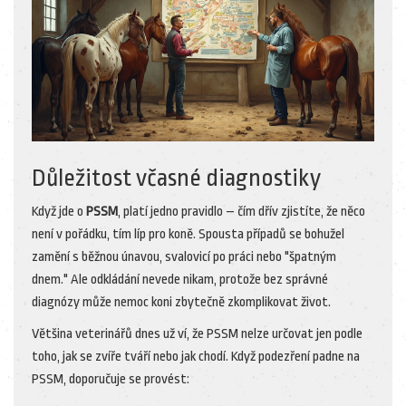
Důležitost včasné diagnostiky
Když jde o
PSSM
, platí jedno pravidlo – čím dřív zjistíte, že něco
není v pořádku, tím líp pro koně. Spousta případů se bohužel
zamění s běžnou únavou, svalovicí po práci nebo "špatným
dnem." Ale odkládání nevede nikam, protože bez správné
diagnózy může nemoc koni zbytečně zkomplikovat život.
Většina veterinářů dnes už ví, že PSSM nelze určovat jen podle
toho, jak se zvíře tváří nebo jak chodí. Když podezření padne na
PSSM, doporučuje se provést: