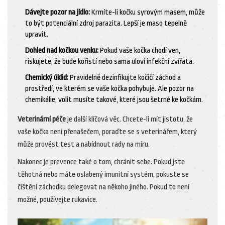
Dávejte pozor na jídlo:
Krmíte-li kočku syrovým masem, může
to být potenciální zdroj parazita. Lepší je maso tepelně
upravit.
Dohled nad kočkou venku:
Pokud vaše kočka chodí ven,
riskujete, že bude kořistí nebo sama uloví infekční zvířata.
Chemický úklid:
Pravidelně dezinfikujte kočičí záchod a
prostředí, ve kterém se vaše kočka pohybuje. Ale pozor na
chemikálie, volit musíte takové, které jsou šetrné ke kočkám.
Veterinární péče
je další klíčová věc. Chcete-li mít jistotu, že
vaše kočka není přenašečem, poraďte se s veterinářem, který
může provést test a nabídnout rady na míru.
Nakonec je prevence také o tom, chránit sebe. Pokud jste
těhotná nebo máte oslabený imunitní systém, pokuste se
čištění záchodku delegovat na někoho jiného. Pokud to není
možné, používejte rukavice.