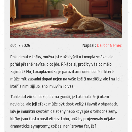
dub, 7 2025
Napsal :
Dalibor Němec
Pokud máte kočky, možná jste už slyšeli o toxoplazmóze, ale
pořád přesně nevíte, o co jde. Říkáte si, proč by vás to mělo
zajímat? No, toxoplazmóza je parazitární onemocnění, které
může mít zásadní dopad nejen na vaše kočičí mazlíčky, ale i na lidi,
kteří s nimi žijí. Jo, ano, mluvím i o vás.
Tahle potvůrka, toxoplazma gondii, je tak malá, že ji okem
nevidíte, ale její efekt může být dost velký. Hlavně v případech,
kdy je imunitní systém oslabený nebo když jde o těhotné ženy.
Kočky jsou často nositeli bez toho, aniž by projevovaly nějaké
dramatické symptomy, což asi není zrovna fér, že?