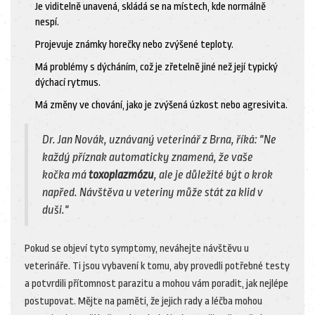
Je viditelně unavená, skládá se na místech, kde normálně
nespí.
Projevuje známky horečky nebo zvýšené teploty.
Má problémy s dýcháním, což je zřetelně jiné než její typický
dýchací rytmus.
Má změny ve chování, jako je zvýšená úzkost nebo agresivita.
Dr. Jan Novák, uznávaný veterinář z Brna, říká: "Ne
každý příznak automaticky znamená, že vaše
kočka má
toxoplazmózu
, ale je důležité být o krok
napřed. Návštěva u veteriny může stát za klid v
duši."
Pokud se objeví tyto symptomy, neváhejte návštěvu u
veterináře. Ti jsou vybavení k tomu, aby provedli potřebné testy
a potvrdili přítomnost parazitu a mohou vám poradit, jak nejlépe
postupovat. Mějte na paměti, že jejich rady a léčba mohou