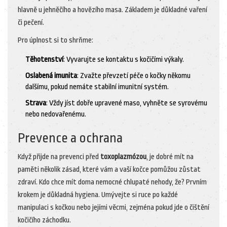
hlavně u jehněčího a hovězího masa. Základem je důkladné vaření
či pečení.
Pro úplnost si to shrňme:
Těhotenství
: Vyvarujte se kontaktu s kočičími výkaly.
Oslabená imunita
: Zvažte převzetí péče o kočky někomu
dalšímu, pokud nemáte stabilní imunitní systém.
Strava
: Vždy jíst dobře upravené maso, vyhněte se syrovému
nebo nedovařenému.
Prevence a ochrana
Když přijde na prevenci před
toxoplazmózou
, je dobré mít na
paměti několik zásad, které vám a vaší kočce pomůžou zůstat
zdraví. Kdo chce mít doma nemocné chlupaté nehody, že? Prvním
krokem je důkladná hygiena. Umývejte si ruce po každé
manipulaci s kočkou nebo jejími věcmi, zejména pokud jde o čištění
kočičího záchodku.