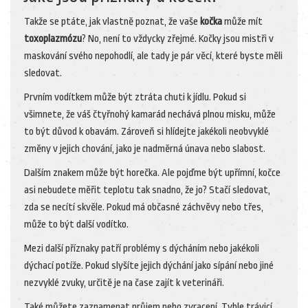
Takže se ptáte, jak vlastně poznat, že vaše
kočka
může mít
toxoplazmózu
? No, není to vždycky zřejmé. Kočky jsou mistři v
maskování svého nepohodlí, ale tady je pár věcí, které byste měli
sledovat.
Prvním vodítkem může být ztráta chuti k jídlu. Pokud si
všimnete, že váš čtyřnohý kamarád nechává plnou misku, může
to být důvod k obavám. Zároveň si hlídejte jakékoli neobvyklé
změny v jejich chování, jako je nadměrná únava nebo slabost.
Dalším znakem může být horečka. Ale pojďme být upřímní, kočce
asi nebudete měřit teplotu tak snadno, že jo? Stačí sledovat,
zda se necítí skvěle. Pokud má občasné záchvěvy nebo třes,
může to být další vodítko.
Mezi další příznaky patří problémy s dýcháním nebo jakékoli
dýchací potíže. Pokud slyšíte jejich dýchání jako sípání nebo jiné
nezvyklé zvuky, určitě je na čase zajít k veterináři.
Také můžete zaznamenat průjem nebo zvracení. Tyhle trávicí