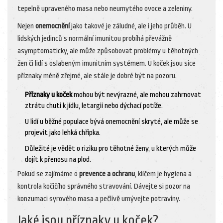
tepelně upraveného masa nebo neumytého ovoce a zeleniny.
Nejen
onemocnění
jako takové je záludné, ale i jeho průběh. U
lidských jedinců s normální imunitou probíhá převážně
asymptomaticky, ale může způsobovat problémy u těhotných
žen či lidí s oslabeným imunitním systémem. U koček jsou sice
příznaky méně zřejmé, ale stále je dobré být na pozoru.
Příznaky u koček
mohou být nevýrazné, ale mohou zahrnovat
ztrátu chuti k jídlu, letargii nebo dýchací potíže.
U lidí u běžné populace bývá onemocnění skryté, ale může se
projevit jako lehká chřipka.
Důležité je vědět o riziku pro těhotné ženy, u kterých může
dojít k přenosu na plod.
Pokud se zajímáme o
prevence a ochranu
, klíčem je hygiena a
kontrola kočičího správného stravování. Dávejte si pozor na
konzumaci syrového masa a pečlivě umývejte potraviny.
Jaké jsou příznaky u koček?