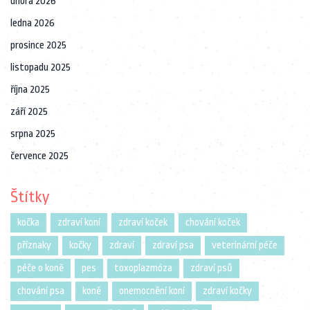
února 2026
ledna 2026
prosince 2025
listopadu 2025
října 2025
září 2025
srpna 2025
července 2025
Štítky
kočka
zdraví koní
zdraví koček
chování koček
příznaky
kočky
zdraví
zdraví psa
veterinární péče
péče o koně
pes
toxoplazmóza
zdraví psů
chování psa
koně
onemocnění koní
zdraví kočky