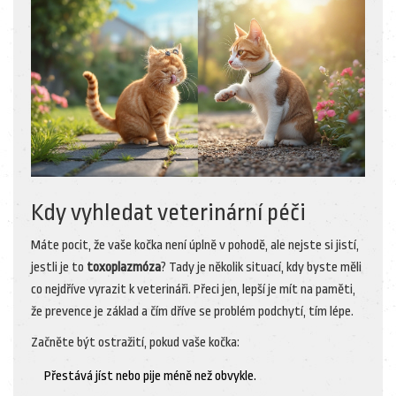
Kdy vyhledat veterinární péči
Máte pocit, že vaše kočka není úplně v pohodě, ale nejste si jistí,
jestli je to
toxoplazmóza
? Tady je několik situací, kdy byste měli
co nejdříve vyrazit k veterináři. Přeci jen, lepší je mít na paměti,
že prevence je základ a čím dříve se problém podchytí, tím lépe.
Začněte být ostražití, pokud vaše kočka:
Přestává jíst nebo pije méně než obvykle.