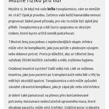
Možné riziko pro lidi
Myslíte si, že když má vaše
kočka
toxoplazmózu, vám se nemůže
nic stát? Opak je pravdou. Zatímco vaše kočičí kamarádka nemusí
projevovat žádné jasné příznaky, pro vás to může být úplně jiný
příběh. Toxoplazmóza je u lidí často spojována se skrytým
rizikem, které byste určitě neměli podceňovat.
Těhotné ženy jsou jednou z nejohroženějších skupin. Infekce
může vést ke komplikacím, jako jsou potíže s plodovým vývojem
nebo dokonce potrat. Proto je důležité, aby se těhotné ženy
vyhýbaly čištění kočičích záchodků a měly zvýšenou hygienu.
Oslabený imunitní systém? Další velký risk. Lidé se sníženou
imunitou, jako jsou pacienti po transplantacích nebo lidé s HIV, by
měli být obzvlášť opatrní. Toxoplazmóza u nich může způsobit
závažné zdravotní komplikace, jako je zápal plic nebo oční infekce.
Je dobré také pamatovat na přenos přes kontaminované
potraviny. Konzumace nedostatečně upraveného masa, které
obsahuje parazity, může vést k infekci. Zvláštní pozor si dávejte