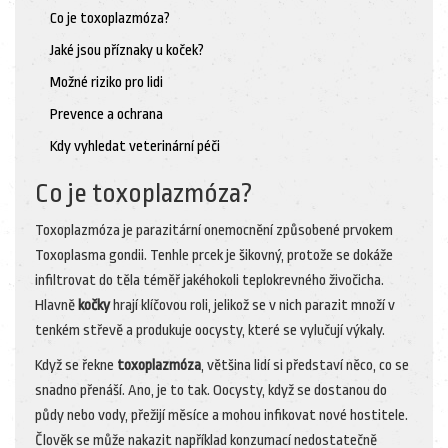
Co je toxoplazmóza?
Jaké jsou příznaky u koček?
Možné riziko pro lidi
Prevence a ochrana
Kdy vyhledat veterinární péči
Co je toxoplazmóza?
Toxoplazmóza je parazitární onemocnění způsobené prvokem
Toxoplasma gondii. Tenhle prcek je šikovný, protože se dokáže
infiltrovat do těla téměř jakéhokoli teplokrevného živočicha.
Hlavně
kočky
hrají klíčovou roli, jelikož se v nich parazit množí v
tenkém střevě a produkuje oocysty, které se vylučují výkaly.
Když se řekne
toxoplazmóza
, většina lidí si představí něco, co se
snadno přenáší. Ano, je to tak. Oocysty, když se dostanou do
půdy nebo vody, přežijí měsíce a mohou infikovat nové hostitele.
Člověk se může nakazit například konzumací nedostatečně