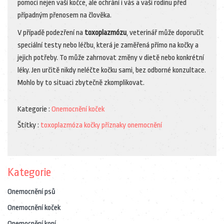
pomoci nejen vaší kočce, ale ochrání i vás a vaši rodinu před
případným přenosem na člověka.
V případě podezření na
toxoplazmózu
, veterinář může doporučit
speciální testy nebo léčbu, která je zaměřená přímo na kočky a
jejich potřeby. To může zahrnovat změny v dietě nebo konkrétní
léky. Jen určitě nikdy neléčte kočku sami, bez odborné konzultace.
Mohlo by to situaci zbytečně zkomplikovat.
Kategorie :
Onemocnění koček
Štítky :
toxoplazmóza
kočky
příznaky
onemocnění
Kategorie
Onemocnění psů
Onemocnění koček
Onemocnění koní