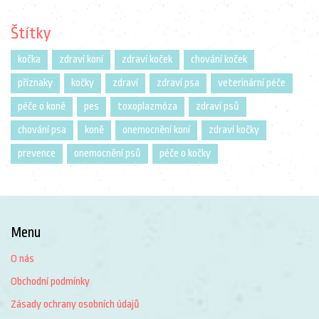
Štítky
kočka
zdraví koní
zdraví koček
chování koček
příznaky
kočky
zdraví
zdraví psa
veterinární péče
péče o koně
pes
toxoplazmóza
zdraví psů
chování psa
koně
onemocnění koní
zdraví kočky
prevence
onemocnění psů
péče o kočky
Menu
O nás
Obchodní podmínky
Zásady ochrany osobních údajů