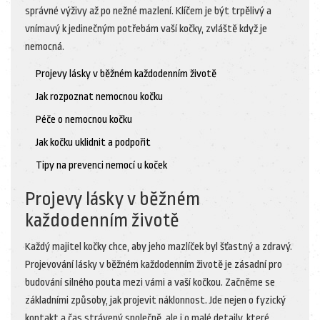
správné výživy až po nežné mazlení. Klíčem je být trpělivý a
vnímavý k jedinečným potřebám vaší kočky, zvláště když je
nemocná.
Projevy lásky v běžném každodenním životě
Jak rozpoznat nemocnou kočku
Péče o nemocnou kočku
Jak kočku uklidnit a podpořit
Tipy na prevenci nemocí u koček
Projevy lásky v běžném
každodenním životě
Každý majitel kočky chce, aby jeho mazlíček byl šťastný a zdravý.
Projevování lásky v běžném každodenním životě je zásadní pro
budování silného pouta mezi vámi a vaší kočkou. Začněme se
základními způsoby, jak projevit náklonnost. Jde nejen o fyzický
kontakt a čas strávený společně, ale i o malé detaily, které