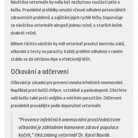
Návštěva veterináře by měla být nezbytnou součástí péče o
kočku. Pravidelné prohlídky umožní včasné odhalení potenciálních
zdravotních problémů a zajištění jejich rychlé léčby. Doporučuje
se návštěva veterináře alespoň jednou ročně, u starších koček
dvakrát ročně.
Během těchto návštěv by měl veterinář provést kontrolu zubů,
očkování a testy na parazity. Každý problém odhalený v raném
stádiu se dá většinou lépe a efektivněji léčit.
Očkování a odčervení
Očkování je zásadní pro prevenci mnoha infekčních onemocnění.
Například proti kočičí chřipce, vzteklině a panleukopenii. Ošetřete
vaši kočku také proti vnějším a vnitřním parazitům. Odčervení
pravidelně provádějte podle doporučení veterináře.
"Prevence infekčních onemocnění prostřednictvím
očkování je základním kamenem zdravé populace
koček," říká známý veterinář Dr. Karel Novák.