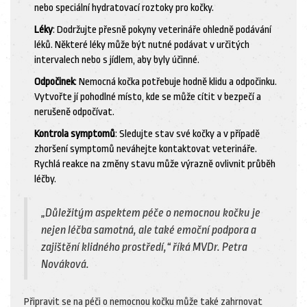
nebo speciální hydratovací roztoky pro kočky.
Léky
: Dodržujte přesně pokyny veterináře ohledně podávání
léků. Některé léky může být nutné podávat v určitých
intervalech nebo s jídlem, aby byly účinné.
Odpočinek
: Nemocná kočka potřebuje hodně klidu a odpočinku.
Vytvořte jí pohodlné místo, kde se může cítit v bezpečí a
nerušeně odpočívat.
Kontrola symptomů
: Sledujte stav své kočky a v případě
zhoršení symptomů neváhejte kontaktovat veterináře.
Rychlá reakce na změny stavu může výrazně ovlivnit průběh
léčby.
„Důležitým aspektem péče o nemocnou kočku je
nejen léčba samotná, ale také emoční podpora a
zajištění klidného prostředí,“ říká MVDr. Petra
Nováková.
Připravit se na péči o nemocnou kočku může také zahrnovat