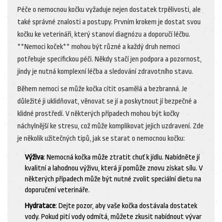
Péče o nemocnou kočku vyžaduje nejen dostatek trpělivosti, ale
také správné znalosti a postupy. Prvním krokem je dostat svou
kočku ke veterináři, který stanoví diagnózu a doporučí léčbu.
**Nemoci koček** mohou být různé a každý druh nemoci
potřebuje specifickou péči. Někdy stačí jen podpora a pozornost,
jindy je nutná komplexní léčba a sledování zdravotního stavu.
Během nemoci se může kočka cítit osamělá a bezbranná. Je
důležité ji uklidňovat, věnovat se jí a poskytnout jí bezpečné a
klidné prostředí. V některých případech mohou být kočky
náchylnější ke stresu, což může komplikovat jejich uzdravení. Zde
je několik užitečných tipů, jak se starat o nemocnou kočku:
Výživa
: Nemocná kočka může ztratit chuť k jídlu. Nabídněte jí
kvalitní a lahodnou výživu, která jí pomůže znovu získat sílu. V
některých případech může být nutné zvolit speciální dietu na
doporučení veterináře.
Hydratace
: Dejte pozor, aby vaše kočka dostávala dostatek
vody. Pokud pití vody odmítá, můžete zkusit nabídnout vývar