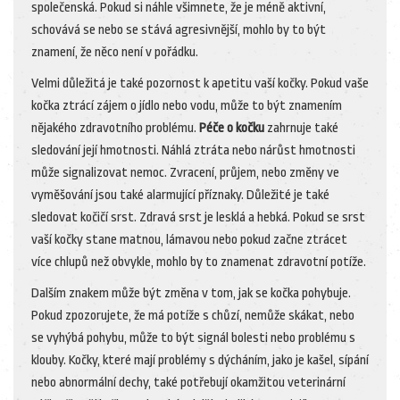
společenská. Pokud si náhle všimnete, že je méně aktivní,
schovává se nebo se stává agresivnější, mohlo by to být
znamení, že něco není v pořádku.
Velmi důležitá je také pozornost k apetitu vaší kočky. Pokud vaše
kočka ztrácí zájem o jídlo nebo vodu, může to být znamením
nějakého zdravotního problému.
Péče o kočku
zahrnuje také
sledování její hmotnosti. Náhlá ztráta nebo nárůst hmotnosti
může signalizovat nemoc. Zvracení, průjem, nebo změny ve
vyměšování jsou také alarmující příznaky. Důležité je také
sledovat kočičí srst. Zdravá srst je lesklá a hebká. Pokud se srst
vaší kočky stane matnou, lámavou nebo pokud začne ztrácet
více chlupů než obvykle, mohlo by to znamenat zdravotní potíže.
Dalším znakem může být změna v tom, jak se kočka pohybuje.
Pokud zpozorujete, že má potíže s chůzí, nemůže skákat, nebo
se vyhýbá pohybu, může to být signál bolesti nebo problému s
klouby. Kočky, které mají problémy s dýcháním, jako je kašel, sípání
nebo abnormální dechy, také potřebují okamžitou veterinární