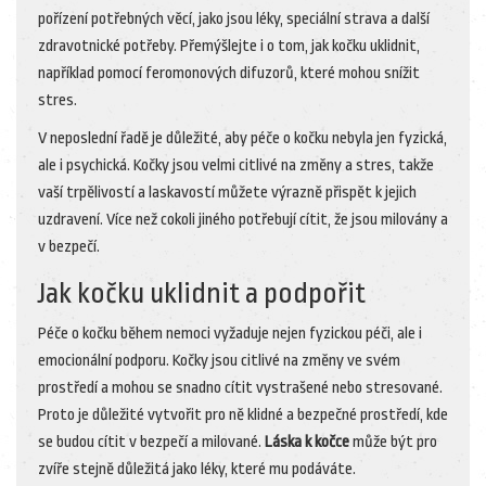
pořízení potřebných věcí, jako jsou léky, speciální strava a další
zdravotnické potřeby. Přemýšlejte i o tom, jak kočku uklidnit,
například pomocí feromonových difuzorů, které mohou snížit
stres.
V neposlední řadě je důležité, aby péče o kočku nebyla jen fyzická,
ale i psychická. Kočky jsou velmi citlivé na změny a stres, takže
vaší trpělivostí a laskavostí můžete výrazně přispět k jejich
uzdravení. Více než cokoli jiného potřebují cítit, že jsou milovány a
v bezpečí.
Jak kočku uklidnit a podpořit
Péče o kočku během nemoci vyžaduje nejen fyzickou péči, ale i
emocionální podporu. Kočky jsou citlivé na změny ve svém
prostředí a mohou se snadno cítit vystrašené nebo stresované.
Proto je důležité vytvořit pro ně klidné a bezpečné prostředí, kde
se budou cítit v bezpečí a milované.
Láska k kočce
může být pro
zvíře stejně důležitá jako léky, které mu podáváte.