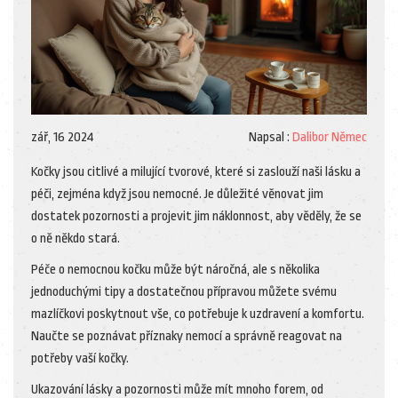
zář, 16 2024
Napsal :
Dalibor Němec
Kočky jsou citlivé a milující tvorové, které si zaslouží naši lásku a
péči, zejména když jsou nemocné. Je důležité věnovat jim
dostatek pozornosti a projevit jim náklonnost, aby věděly, že se
o ně někdo stará.
Péče o nemocnou kočku může být náročná, ale s několika
jednoduchými tipy a dostatečnou přípravou můžete svému
mazlíčkovi poskytnout vše, co potřebuje k uzdravení a komfortu.
Naučte se poznávat příznaky nemocí a správně reagovat na
potřeby vaší kočky.
Ukazování lásky a pozornosti může mít mnoho forem, od