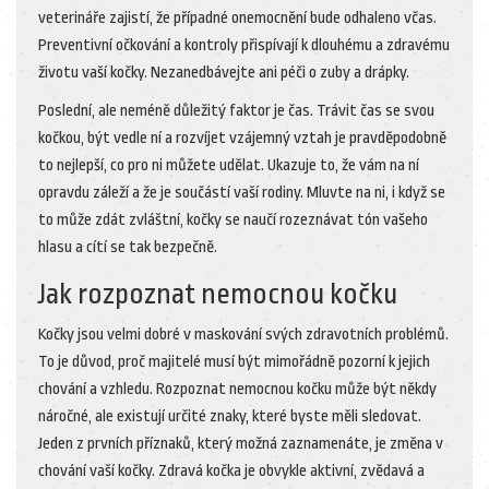
veterináře zajistí, že případné onemocnění bude odhaleno včas.
Preventivní očkování a kontroly přispívají k dlouhému a zdravému
životu vaší kočky. Nezanedbávejte ani péči o zuby a drápky.
Poslední, ale neméně důležitý faktor je čas. Trávit čas se svou
kočkou, být vedle ní a rozvíjet vzájemný vztah je pravděpodobně
to nejlepší, co pro ni můžete udělat. Ukazuje to, že vám na ní
opravdu záleží a že je součástí vaší rodiny. Mluvte na ni, i když se
to může zdát zvláštní, kočky se naučí rozeznávat tón vašeho
hlasu a cítí se tak bezpečně.
Jak rozpoznat nemocnou kočku
Kočky jsou velmi dobré v maskování svých zdravotních problémů.
To je důvod, proč majitelé musí být mimořádně pozorní k jejich
chování a vzhledu. Rozpoznat nemocnou kočku může být někdy
náročné, ale existují určité znaky, které byste měli sledovat.
Jeden z prvních příznaků, který možná zaznamenáte, je změna v
chování vaší kočky. Zdravá kočka je obvykle aktivní, zvědavá a