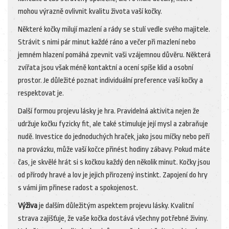
mohou výrazně ovlivnit kvalitu života vaší kočky.
Některé kočky milují mazlení a rády se stulí vedle svého majitele.
Strávit s nimi pár minut každé ráno a večer při mazlení nebo
jemném hlazení pomáhá zpevnit vaši vzájemnou důvěru. Některá
zvířata jsou však méně kontaktní a ocení spíše klid a osobní
prostor. Je důležité poznat individuální preference vaší kočky a
respektovat je.
Další formou projevu lásky je hra. Pravidelná aktivita nejen že
udržuje kočku fyzicky fit, ale také stimuluje její mysl a zabraňuje
nudě. Investice do jednoduchých hraček, jako jsou míčky nebo peří
na provázku, může vaší kočce přinést hodiny zábavy. Pokud máte
čas, je skvělé hrát si s kočkou každý den několik minut. Kočky jsou
od přírody hravé a lov je jejich přirozený instinkt. Zapojení do hry
s vámi jim přinese radost a spokojenost.
Výživa
je dalším důležitým aspektem projevu lásky. Kvalitní
strava zajišťuje, že vaše kočka dostává všechny potřebné živiny.