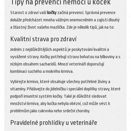
Tipy na prevenci nemocí u koček
Starost o zdraví vaší
kočky
začíná prevencí. Správná prevence
dokáže předcházet mnoha vážným onemocněním a zajistí dlouhý
a šťastný život vašeho mazlíčka. Zde je několik tipů, jak na to:
Kvalitní strava pro zdraví
Jedním z nejdůležitějších aspektů je poskytování kvalitní a
vyvážené stravy. Kočky potřebují stravu bohatou na bílkoviny a s
nízkým obsahem sacharidů. Mnozí veterináři doporučují
kombinaci suchého a mokrého krmiva.
Vybírejte krmivo, které obsahuje všechny potřebné živiny a
vitamíny. Přidávejte do jídelníčku i speciální doplňky stravy, které
podpoří imunitní systém kočky. Také je důležité sledovat
množství krmiva, aby kočka nebyla obézní, což může vést k
problémům jako cukrovka nebo srdeční choroby.
Pravidelné prohlídky u veterináře