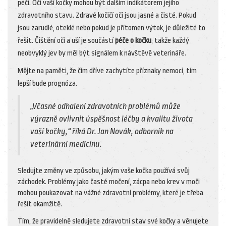
péči. Oči vaší kočky mohou být dalším indikátorem jejího
zdravotního stavu. Zdravé kočičí oči jsou jasné a čisté. Pokud
jsou zarudlé, oteklé nebo pokud je přítomen výtok, je důležité to
řešit. Čištění očí a uší je součástí
péče o kočku
, takže každý
neobvyklý jev by měl být signálem k návštěvě veterináře.
Mějte na paměti, že čím dříve zachytíte příznaky nemoci, tím
lepší bude prognóza.
„Včasné odhalení zdravotních problémů může
výrazně ovlivnit úspěšnost léčby a kvalitu života
vaší kočky,“ říká Dr. Jan Novák, odborník na
veterinární medicínu.
Sledujte změny ve způsobu, jakým vaše kočka používá svůj
záchodek. Problémy jako časté močení, zácpa nebo krev v moči
mohou poukazovat na vážné zdravotní problémy, které je třeba
řešit okamžitě.
Tím, že pravidelně sledujete zdravotní stav své kočky a věnujete