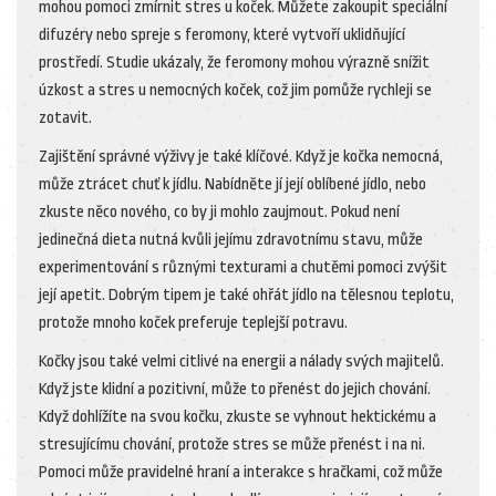
mohou pomoci zmírnit stres u koček. Můžete zakoupit speciální
difuzéry nebo spreje s feromony, které vytvoří uklidňující
prostředí. Studie ukázaly, že feromony mohou výrazně snížit
úzkost a stres u nemocných koček, což jim pomůže rychleji se
zotavit.
Zajištění správné výživy je také klíčové. Když je kočka nemocná,
může ztrácet chuť k jídlu. Nabídněte jí její oblíbené jídlo, nebo
zkuste něco nového, co by ji mohlo zaujmout. Pokud není
jedinečná dieta nutná kvůli jejímu zdravotnímu stavu, může
experimentování s různými texturami a chutěmi pomoci zvýšit
její apetit. Dobrým tipem je také ohřát jídlo na tělesnou teplotu,
protože mnoho koček preferuje teplejší potravu.
Kočky jsou také velmi citlivé na energii a nálady svých majitelů.
Když jste klidní a pozitivní, může to přenést do jejich chování.
Když dohlížíte na svou kočku, zkuste se vyhnout hektickému a
stresujícímu chování, protože stres se může přenést i na ni.
Pomoci může pravidelné hraní a interakce s hračkami, což může