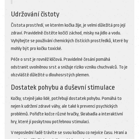
Udržování čistoty
Čistota prostředí, ve kterém kočka žije, je velmi důležitá pro její
zdraví. Pravidelně čistěte kočičí záchod, misky na jídlo a vodu.
Vyhýbejte se používání chemických čistících prostředků, které by
mohly být pro kočku toxické.
Péče o srst je rovněž klíčová. Pravidelné česání pomáhá
odstranit uvolněnou srst a snižuje riziko vzniku chuchvalců. To je
obzvláště důležité u dlouhosrstých plemen.
Dostatek pohybu a duševní stimulace
Kočky, stejně jako lidé, potřebují dostatek pohybu. Pomáhá to
nejen k udržení zdravé váhy, ale také k prevenci psychických
problémů. Pořiďte kočce různé hračky, škrabadla a interaktivní
hry, které jí poskytnou potřebnou stimulaci.
V neposlední řadě trávíte se svou kočkou co nejvíce času. Hraní a