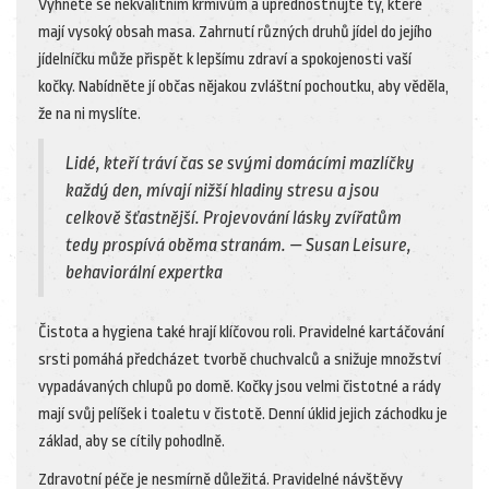
Vyhněte se nekvalitním krmivům a upřednostňujte ty, které
mají vysoký obsah masa. Zahrnutí různých druhů jídel do jejího
jídelníčku může přispět k lepšímu zdraví a spokojenosti vaší
kočky. Nabídněte jí občas nějakou zvláštní pochoutku, aby věděla,
že na ni myslíte.
Lidé, kteří tráví čas se svými domácími mazlíčky
každý den, mívají nižší hladiny stresu a jsou
celkově šťastnější. Projevování lásky zvířatům
tedy prospívá oběma stranám. — Susan Leisure,
behaviorální expertka
Čistota a hygiena také hrají klíčovou roli. Pravidelné kartáčování
srsti pomáhá předcházet tvorbě chuchvalců a snižuje množství
vypadávaných chlupů po domě. Kočky jsou velmi čistotné a rády
mají svůj pelíšek i toaletu v čistotě. Denní úklid jejich záchodku je
základ, aby se cítily pohodlně.
Zdravotní péče je nesmírně důležitá. Pravidelné návštěvy