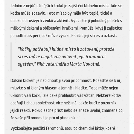
Jedním z nejdůležitějších kroků je zajištění klidného místa, kde se
kočka může zotavit. Toto místo by mělo být teplé, tiché a
daleko od rušivých zvuků a aktivit. Vytvořte jí pohodlný pelíšek s
měkkými dekami a oblíbenými hračkami. Pomůže, když jí zajistíte
pohodlí a bezpečí, což může výrazně snížit její stres a úzkost.
"Kočky potřebují klidné místo k zotavení, protože
stres může negativně ovlivnit jejich imunitní
systém," říká veterinářka Marta Novotná.
Dalším krokem je nabídnout jí svou přítomnost. Posaďte se k ní,
mluvte s ní klidným hlasem a jemně ji hlaďte. Toto může nejen
uklidnit vaši kočku, ale také prohloubit váš vztah. Některé kočky
oceňují tichou společnost více než jiné, takže buďte pozorní k
jejich reakci. Pokud začne příst nebo se snáze uvolní, znamená to,
že vaše přítomnost je pro ni přínosná.
Vyzkoušejte použití feromonů. Jsou to chemické látky, které